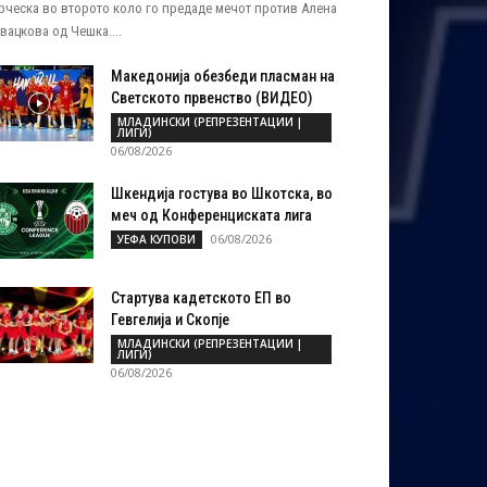
рческа во второто коло го предаде мечот против Алена
вацкова од Чешка....
Македонија обезбеди пласман на
Светското првенство (ВИДЕО)
МЛАДИНСКИ (РЕПРЕЗЕНТАЦИИ |
ЛИГИ)
06/08/2026
Шкендија гостува во Шкотска, во
меч од Конференциската лига
06/08/2026
УЕФА КУПОВИ
Стартува кадетското ЕП во
Гевгелија и Скопје
МЛАДИНСКИ (РЕПРЕЗЕНТАЦИИ |
ЛИГИ)
06/08/2026