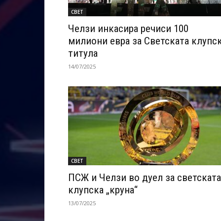
СВЕТ
Челзи инкасира речиси 100
милиони евра за Светската клупс
титула
14/07/2025
СВЕТ
ПСЖ и Челзи во дуел за светската
клупска „круна“
13/07/2025