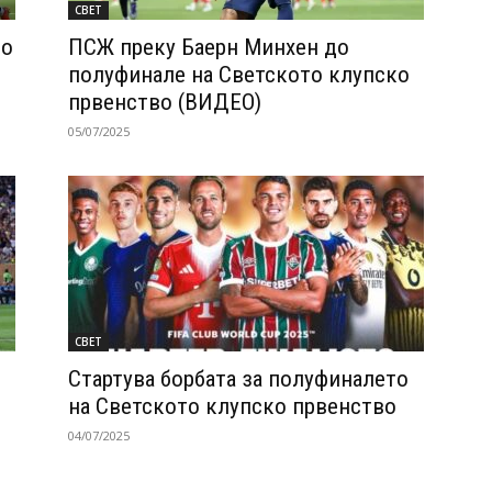
СВЕТ
со
ПСЖ преку Баерн Минхен до
полуфинале на Светското клупско
првенство (ВИДЕО)
05/07/2025
СВЕТ
Стартува борбата за полуфиналето
на Светското клупско првенство
04/07/2025