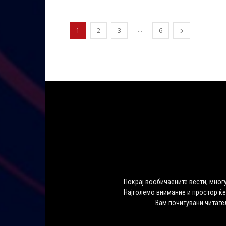
...
1
2
3
6
Покрај вообичаените вести, многу
Најголемо внимание и простор ќе
Вам почитувани читате