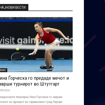
НАЈНОВИ ВЕСТИ
ЕНИС
ина Ѓорческа го предаде мечот и
аврши турнирот во Штутгарт
/08/2026
кедонската тенисерка Лина Ѓорческа го заврши
стапот на турнирот во германскиот град Лајпциг.