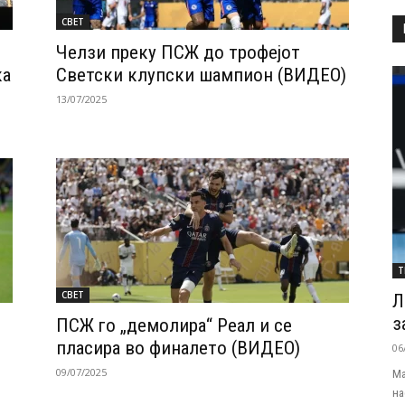
СВЕТ
Челзи преку ПСЖ до трофејот
ка
Светски клупски шампион (ВИДЕО)
13/07/2025
Т
СВЕТ
Л
з
ПСЖ го „демолира“ Реал и се
пласира во финалето (ВИДЕО)
06
09/07/2025
Ма
на