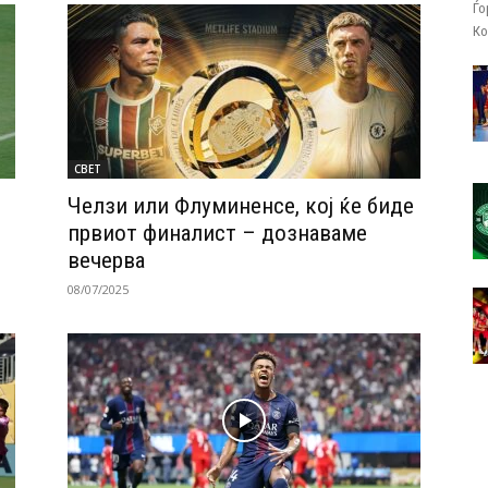
Ѓо
Ко
СВЕТ
Челзи или Флуминенсе, кој ќе биде
првиот финалист – дознаваме
вечерва
08/07/2025