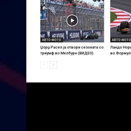
АВТО-МОТО
АВТО-МОТО
Џорџ Расел ја отвори сезоната со
Ландо Нор
триумф во Мелбурн (ВИДЕО)
во Формул