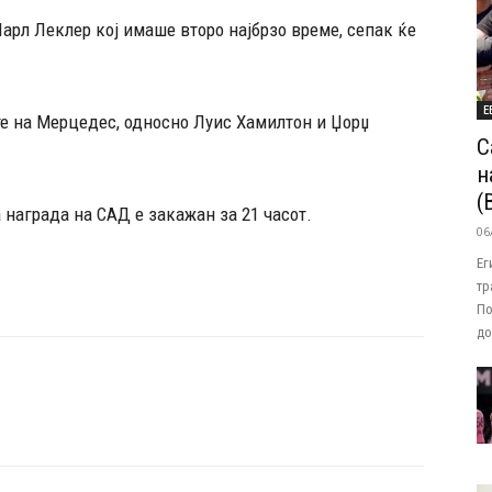
арл Леклер кој имаше второ најбрзо време, сепак ќе
Е
ите на Мерцедес, односно Луис Хамилтон и Џорџ
С
н
(
а награда на САД е закажан за 21 часот.
06
Ег
тр
По
до