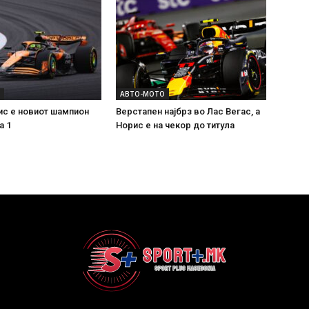
АВТО-МОТО
ис е новиот шампион
Верстапен најбрз во Лас Вегас, а
а 1
Норис е на чекор до титула