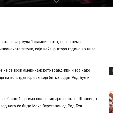
оната во Формула 1 шампионатот, во кој нема
ионската титула, која веќе ја втора година во низа
де ќе се вози американското Гранд-при и тоа како
а на конструктори за која битка водат Ред Бул и
лос Сајнц ќе ја има пол-позицијата, откако Шпанецот
 зад него ќе биде Макс Верстапен од Ред Бул.