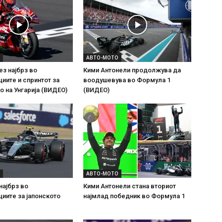
АВТО-МОТО
з најбрз во
Кими Антонели продолжува да
иите и спринтот за
воодушевува во Формула 1
о на Унгарија (ВИДЕО)
(ВИДЕО)
АВТО-МОТО
најбрз во
Кими Антонели стана вториот
иите за јапонското
најмлад победник во Формула 1