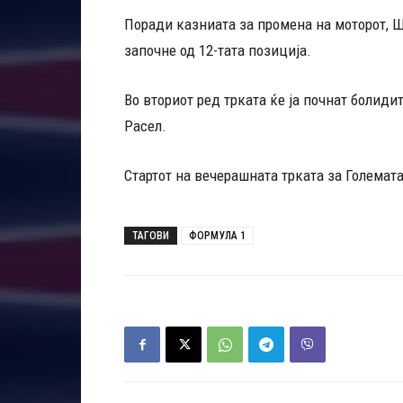
Поради казниата за промена на моторот, Ш
започне од 12-тата позиција.
Во вториот ред трката ќе ја почнат болид
Расел.
Стартот на вечерашната трката за Големат
ТАГОВИ
ФОРМУЛА 1