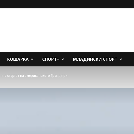
КОШАРКА
СПОРТ+
МЛАДИНСКИ СПОРТ
н на стартот на американското Гранд-при