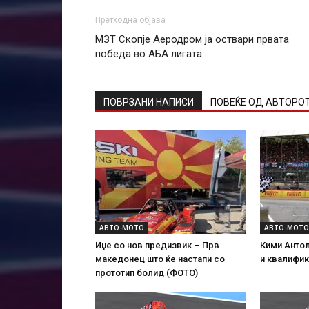
Претходна објава
МЗТ Скопје Аеродром ја оствари првата
победа во АБА лигата
ПОВРЗАНИ НАПИСИ
ПОВЕЌЕ ОД АВТОРО
АВТО-МОТО
АВТО-МОТО
Иџе со нов предизвик – Прв
Кими Антол
македонец што ќе настапи со
и квалифик
прототип болид (ФОТО)