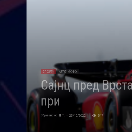
СПОРТ+
АВТО-МОТО
Сајнц пред Врст
при
23/10/2022
547
Објавено од
Д.Т.
-