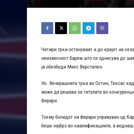
Четири трки остануваат и до крајот на сез
неизвесност барем што се однесува до шамп
ја обезбеди Макс Верстапен.
Но. Вечерашната трка во Остин, Тексас ка
може да решава за титулата во конкуренциј
Ферари.
Токму болидот на Ферари управуван од Кар
беше најбрз во квалификациите, а веднаш