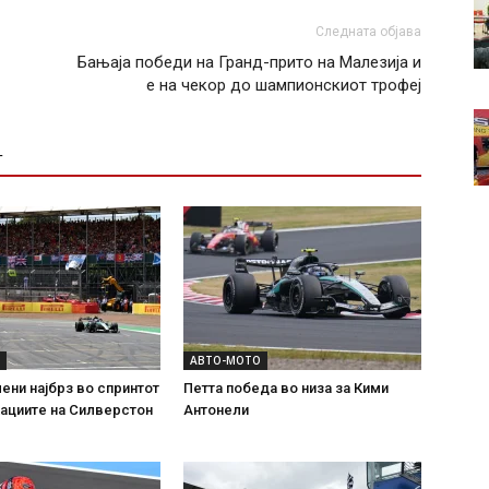
Следната објава
Бањаја победи на Гранд-прито на Малезија и
е на чекор до шампионскиот трофеј
Т
АВТО-МОТО
ени најбрз во спринтот
Петта победа во низа за Кими
ациите на Силверстон
Антонели