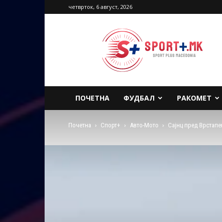
четврток, 6 август, 2026
Sport
Plus
Macedonia
ПОЧЕТНА
ФУДБАЛ
РАКОМЕТ
Почетна
Спорт+
Авто-Мото
Сајнц пред Врстапе