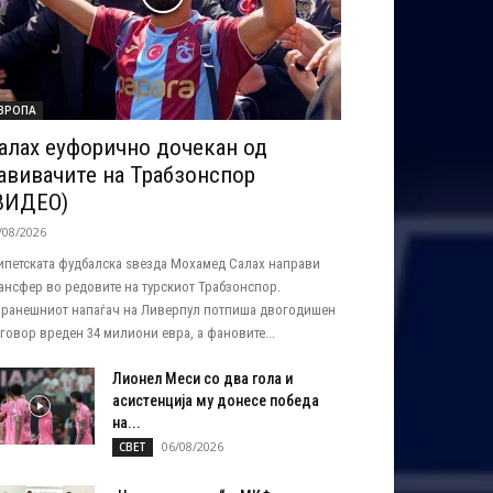
ВРОПА
алах еуфорично дочекан од
авивачите на Трабзонспор
ВИДЕО)
/08/2026
ипетската фудбалска ѕвезда Мохамед Салах направи
ансфер во редовите на турскиот Трабзонспор.
ранешниот напаѓач на Ливерпул потпиша двогодишен
говор вреден 34 милиони евра, а фановите...
Лионел Меси со два гола и
асистенција му донесе победа
на...
06/08/2026
СВЕТ