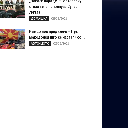
„Навали народе“ – МКФ преку
оглас ќе ја пополнува Супер
лигата
05/08/2026
ДОМАШНА
Иџе со нов предизвик – Прв
македонец што ќе настапи со...
05/08/2026
АВТО-МОТО