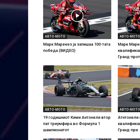
АВТО-МОТО
АВТО-МОТО
Марк Марекез ја запишаа 100-тата
Марк Марке
победа (ВИДЕО)
квалификац
Гранд-прот
АВТО-МОТО
АВТО-МОТО
19 годишниот Кими Антонели втор
Атнтонели 
пат триумфира во Формула 1
квалификац
шампионатот
Гранд-при