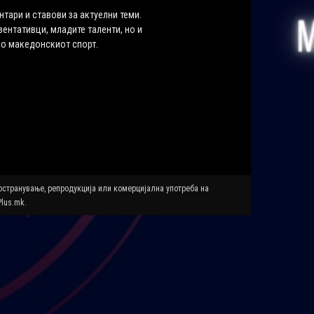
нтари и ставови за актуелни теми.
ентативци, младите таленти, но и
во македонскиот спорт.
ространување, репродукција или комерцијална употреба на
Plus.mk.