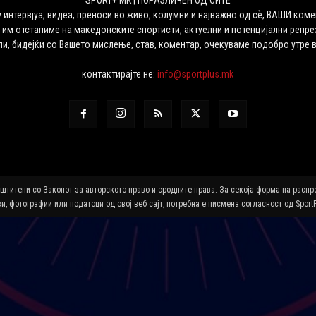
SPORT+ MK | ПОРАЗЛИЧЕН ОД СИТЕ
 интервјуа, видеа, преноси во живо, колумни и најважно од сѐ, ВАШИ коме
 им отстапиме на македонските спортисти, актуелни и потенцијални репрез
ли, бидејќи со Вашето мислење, став, коментар, очекуваме подобро утре 
контактирајте не:
info@sportplus.mk
аштитени со Законот за авторското право и сродните права. За секоја форма на расп
и, фотографии или податоци од овој веб сајт, потребна е писмена согласност од Sport