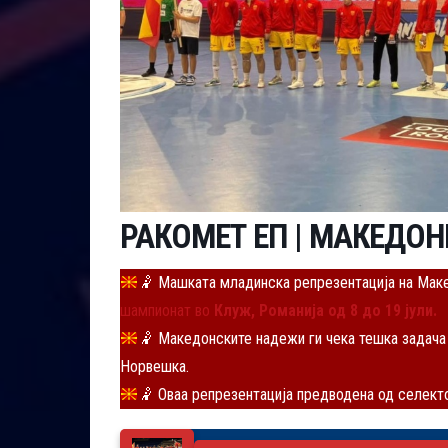
РАКОМЕТ ЕП | МАКЕДОН
🤾
Машката младинска репрезентација на Макед
шампионат во
Клуж, Романија од 8 до 19 јули.
🤾
Македонските надежи ги чека тешка задача в
Норвешка.
🤾
Оваа репрезентација предводена од селект