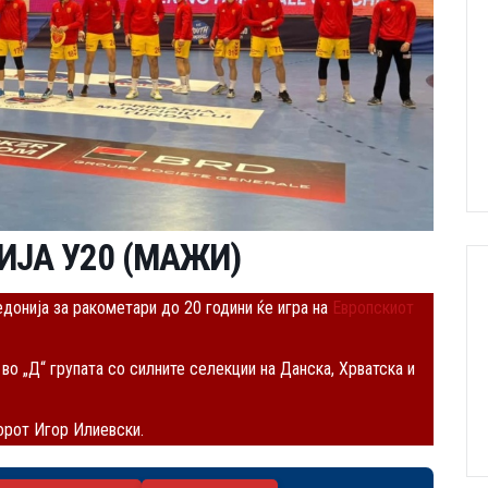
ИЈА У20 (МАЖИ)
онија за ракометари до 20 години ќе игра на
Европскиот
о „Д“ групата со силните селекции на Данска, Хрватска и
орот Игор Илиевски.