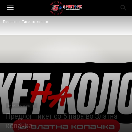
Почетна
Тикет на колото
ТИКЕТ НА КОЛОТО
Предлог тикет со 5 пара во Златна
копачка