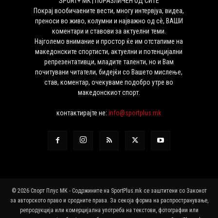
SPORT+ MK | ПОРАЗЛИЧЕН ОД СИТЕ
Покрај вообичаените вести, многу интервјуа, видеа,
преноси во живо, колумни и најважно од сѐ, ВАШИ
коментари и ставови за актуелни теми.
Најголемо внимание и простор ќе им отстапиме на
македонските спортисти, актуелни и потенцијални
репрезентативци, младите таленти, но и Вам
почитувани читатели, бидејќи со Вашето мислење,
став, коментар, очекуваме подобро утре во
македонскиот спорт.
контактирајте не:
info@sportplus.mk
© 2026 Спорт Плус МК - Содржините на SportPlus.mk се заштитени со Законот
за авторското право и сродните права. За секоја форма на распространување,
репродукција или комерцијална употреба на текстови, фотографии или