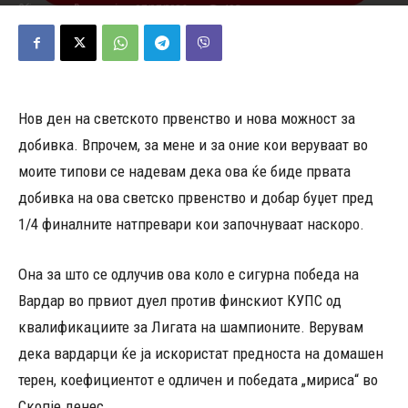
07/07/2026
195
Објавено од
Редакција
-
Нов ден на светското првенство и нова можност за
добивка. Впрочем, за мене и за оние кои веруваат во
моите типови се надевам дека ова ќе биде првата
добивка на ова светско првенство и добар буџет пред
1/4 финалните натпревари кои започнуваат наскоро.
Она за што се одлучив ова коло е сигурна победа на
Вардар во првиот дуел против финскиот КУПС од
квалификациите за Лигата на шампионите. Верувам
дека вардарци ќе ја искористат предноста на домашен
терен, коефициентот е одличен и победата „мириса“ во
Скопје денес.