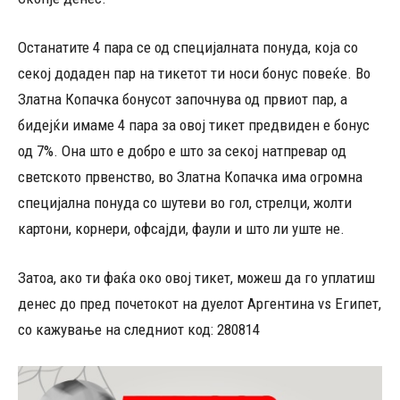
Останатите 4 пара се од специјалната понуда, која со
секој додаден пар на тикетот ти носи бонус повеќе. Во
Златна Копачка бонусот започнува од првиот пар, а
бидејќи имаме 4 пара за овој тикет предвиден е бонус
од 7%. Она што е добро е што за секој натпревар од
светското првенство, во Златна Копачка има огромна
специјална понуда со шутеви во гол, стрелци, жолти
картони, корнери, офсајди, фаули и што ли уште не.
Затоа, ако ти фаќа око овој тикет, можеш да го уплатиш
денес до пред почетокот на дуелот Аргентина vs Египет,
со кажување на следниот код: 280814