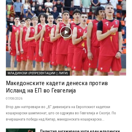
МЛАДИНСКИ (РЕПРЕЗЕНТАЦИИ | ЛИГИ)
Македонските кадети денеска против
Исланд на ЕП во Гевгелија
07/08/2026
Втор ден натпревари во ,,Б" дивизијата на Европскиот кадетски
кошаркарски шампионат, што се одржува во Гевгелија и Скопје. По
вчерашната победа над Кипар, македонската кошаркарска...
Пелистер ангажираше уште еден младински