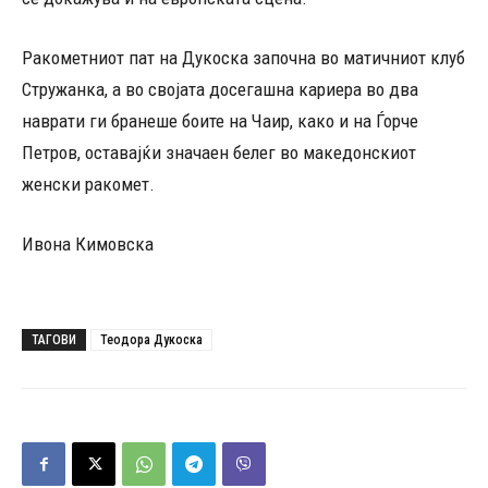
Ракометниот пат на Дукоска започна во матичниот клуб
Стружанка, а во својата досегашна кариера во два
наврати ги бранеше боите на Чаир, како и на Ѓорче
Петров, оставајќи значаен белег во македонскиот
женски ракомет.
Ивона Кимовска
ТАГОВИ
Теодора Дукоска