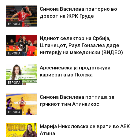
Симона Василева повторно во
дресот на ЖРК Груде
ЕВРОПА
Идниот селектор на Србија,
Шпанецот, Раул Гонзалез даде
интервју на македонски (ВИДЕО)
ЕВРОПА
Арсениевска ја продолжува
кариерата во Полска
ЕВРОПА
Симона Василева потпиша за
грчкиот тим Атинаикос
ЕВРОПА
Марија Николовска се врати во АЕК
Атина