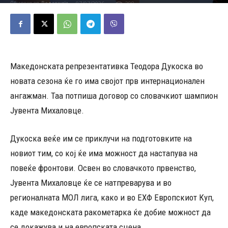
07/07/2026
298
Објавено од
Редакција
-
Македонската репрезентативка Теодора Дукоска во
новата сезона ќе го има својот прв интернационален
ангажман. Таа потпиша договор со словачкиот шампион
Јувента Михаловце.
Дукоска веќе им се приклучи на подготовките на
новиот тим, со кој ќе има можност да настапува на
повеќе фронтови. Освен во словачкото првенство,
Јувента Михаловце ќе се натпреварува и во
регионалната МОЛ лига, како и во ЕХФ Европскиот Куп,
каде македонската ракометарка ќе добие можност да
се докажува и на европската сцена.