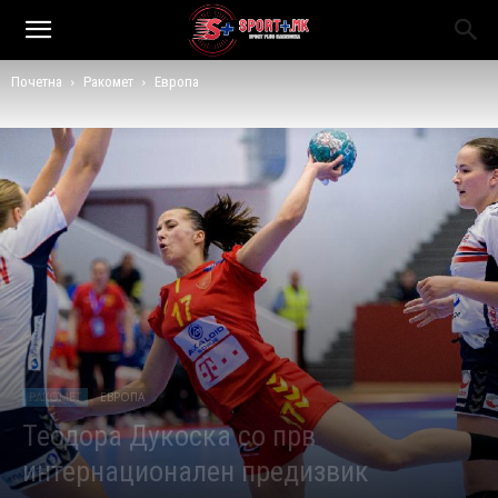
Почетна
Ракомет
Европа
РАКОМЕТ
ЕВРОПА
Теодора Дукоска со прв
интернационален предизвик