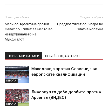
Претходна објава
Следната објава
Меси со Аргентина против
Предлог тикет со 5 пара во
Салах со Египет за место во
Златна копачка
четвртфиналето на
Мундијалот
ПОВРЗАНИ НАПИСИ
ПОВЕЌЕ ОД АВТОРОТ
Македонија против Словенија во
европските квалификации
ЕВРОПА
Ливерпул го доби дербито против
Арсенал (ВИДЕО)
ЕВРОПА