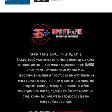
SPORT+ MK | ПОРАЗЛИЧЕН ОД СИТЕ
Покрај вообичаените вести, многу интервјуа, видеа,
преноси во живо, колумни и најважно од сѐ, ВАШИ
коментари и ставови за актуелни теми.
Најголемо внимание и простор ќе им отстапиме на
македонските спортисти, актуелни и потенцијални
репрезентативци, младите таленти, но и Вам
почитувани читатели, бидејќи со Вашето мислење,
став, коментар, очекуваме подобро утре во
македонскиот спорт.
контактирајте не:
info@sportplus.mk