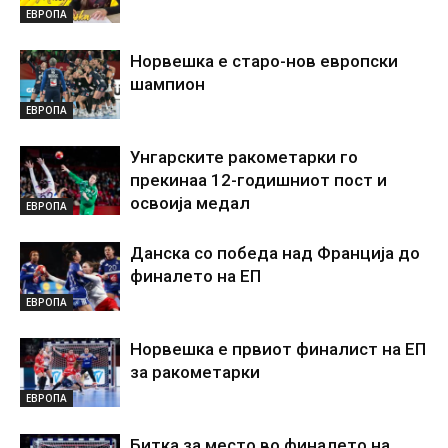
ЕВРОПА
Норвешка е старо-нов европски
шампион
ЕВРОПА
Унгарските ракометарки го
прекинаа 12-годишниот пост и
освоија медал
ЕВРОПА
Данска со победа над Франција до
финалето на ЕП
ЕВРОПА
Норвешка е првиот финалист на ЕП
за ракометарки
ЕВРОПА
Битка за место во финалето на