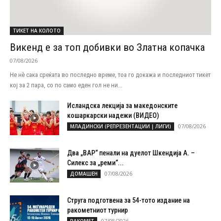
ТИКЕТ НА КОЛОТО
Викенд е за топ добивки во Златна копачка
07/08/2026
Не нѐ сака среќата во последно време, тоа го докажа и последниот тикет
кој за 2 пара, со по само еден гол не ни...
Исландска лекција за македонските
кошаркарски надежи (ВИДЕО)
07/08/2026
МЛАДИНСКИ (РЕПРЕЗЕНТАЦИИ | ЛИГИ)
Два „ВАР“ пенали на дуелот Шкендија А. –
Силекс за „реми“...
07/08/2026
ДОМАШЕН
Струга подготвена за 54-тото издание на
ракометниот турнир
07/08/2026
РАКОМЕТ