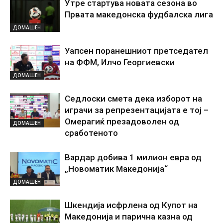
Утре стартува новата сезона во
Првата македонска фудбалска лига
ДОМАШЕН
Уапсен поранешниот претседател
на ФФМ, Илчо Георгиевски
ДОМАШЕН
Седлоски смета дека изборот на
играчи за репрезентацијата е тој –
Омерагиќ презадоволен од
ДОМАШЕН
сработеното
Вардар добива 1 милион евра од
„Новоматик Македонија“
ДОМАШЕН
Шкендија исфрлена од Купот на
Македонија и парична казна од