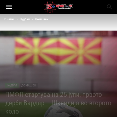
Почетна
Фудбал
Домашен
ФУДБАЛ
ДОМАШЕН
ПМФЛ стартува на 25 јули, првото
дерби Вардар – Шкендија во второто
коло