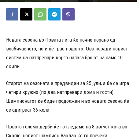
10/06/2026
556
Објавено од
Д.Т.
-
Новата сезона во Првата лига ќе почне порано од
вообичаеното, но и ќе трае подолго. Ова поради новиот
систем на натпревари кој го налага бројот на само 10
екипи.
Стартот на сезоната е предвиден за 25 јули, а ќе се игра
четири кружно (по два натпревари дома и гости).
Шампионатот ќе биде продолжен и во новата сезона ќе
се одиграат 36 кола.
Првото големо дерби ќе го гледаме на 8 август кога во
Скопје, новиот шампион Вардар ќе го пречека