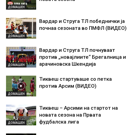
ДОМАШЕН
Вардар и Струга ТЛ победнички ја
почнаа сезоната во ПМФЛ (ВИДЕО)
ДОМАШЕН
Вардар и Струга ТЛ почнуваат
против „новајлиите“ Брегалница и
арачиновска Шкендија
ДОМАШЕН
Тиквеш стартуваше со петка
против Арсим (ВИДЕО)
ДОМАШЕН
Тиквеш – Арсими на стартот на
новата сезона на Првата
фудбалска лига
ДОМАШЕН