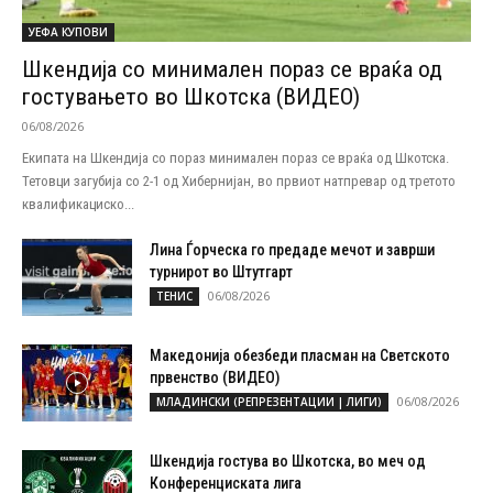
УЕФА КУПОВИ
Шкендија со минимален пораз се враќа од
гостувањето во Шкотска (ВИДЕО)
06/08/2026
Екипата на Шкендија со пораз минимален пораз се враќа од Шкотска.
Тетовци загубија со 2-1 од Хибернијан, во првиот натпревар од третото
квалификациско...
Лина Ѓорческа го предаде мечот и заврши
турнирот во Штутгарт
06/08/2026
ТЕНИС
Македонија обезбеди пласман на Светското
првенство (ВИДЕО)
06/08/2026
МЛАДИНСКИ (РЕПРЕЗЕНТАЦИИ | ЛИГИ)
Шкендија гостува во Шкотска, во меч од
Конференциската лига