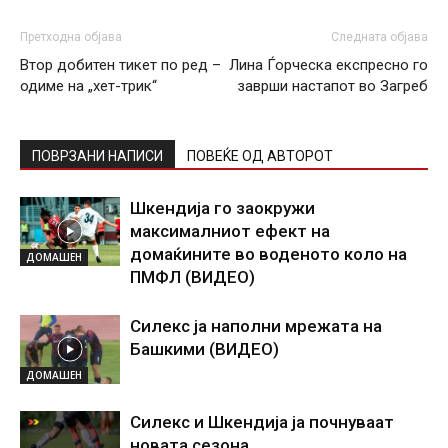
Претходна објава
Следната објава
Втор добитен тикет по ред –
Лина Ѓорческа експресно го
одиме на „хет-трик“
заврши настапот во Загреб
ПОВРЗАНИ НАПИСИ
ПОВЕЌЕ ОД АВТОРОТ
Шкендија го заокружи
максималниот ефект на
домаќините во воденото коло на
ДОМАШЕН
ПМФЛ (ВИДЕО)
Силекс ја наполни мрежата на
Башкими (ВИДЕО)
ДОМАШЕН
Силекс и Шкендија ја почнуваат
новата сезона