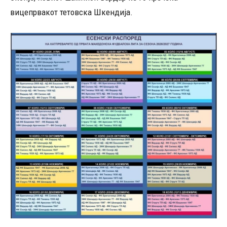
вицепрвакот тетовска Шкендија.