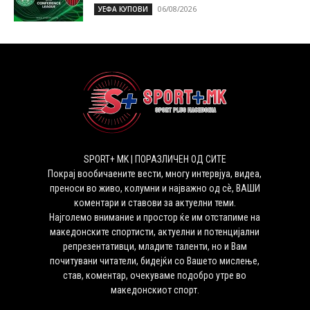
06/08/2026
УЕФА КУПОВИ
SPORT+ MK | ПОРАЗЛИЧЕН ОД СИТЕ
Покрај вообичаените вести, многу интервјуа, видеа,
преноси во живо, колумни и најважно од сѐ, ВАШИ
коментари и ставови за актуелни теми.
Најголемо внимание и простор ќе им отстапиме на
македонските спортисти, актуелни и потенцијални
репрезентативци, младите таленти, но и Вам
почитувани читатели, бидејќи со Вашето мислење,
став, коментар, очекуваме подобро утре во
македонскиот спорт.