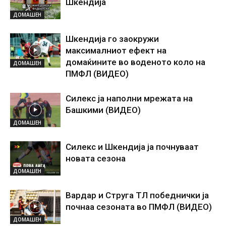
Шкендија
ДОМАШЕН
Шкендија го заокружи
максималниот ефект на
домаќините во воденото коло на
ДОМАШЕН
ПМФЛ (ВИДЕО)
Силекс ја наполни мрежата на
Башкими (ВИДЕО)
ДОМАШЕН
Силекс и Шкендија ја почнуваат
новата сезона
ДОМАШЕН
Вардар и Струга ТЛ победнички ја
почнаа сезоната во ПМФЛ (ВИДЕО)
ДОМАШЕН