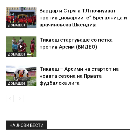
Вардар и Струга ТЛ почнуваат
против „новајлиите“ Брегалница и
арачиновска Шкендија
ДОМАШЕН
Тиквеш стартуваше со петка
против Арсим (ВИДЕО)
ДОМАШЕН
Тиквеш – Арсими на стартот на
новата сезона на Првата
фудбалска лига
ДОМАШЕН
НАЈНОВИ ВЕСТИ