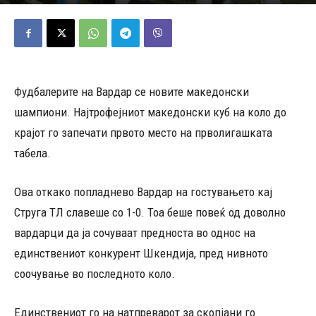
15/05/2026
550
Објавено од
Д.Т.
-
Фудбалерите на Вардар се новите македонски
шампиони. Најтрофејниот македонски куб на коло до
крајот го запечати првото место на прволигашката
табела.
Ова откако попладнево Вардар на гостувањето кај
Струга ТЛ славеше со 1-0. Тоа беше повеќ од доволно
вардарци да ја сочуваaт предноста во однос на
единствениот конкурент Шкендија, пред нивното
соочување во последното коло.
Единствениот го на натпреварот за скопјани го