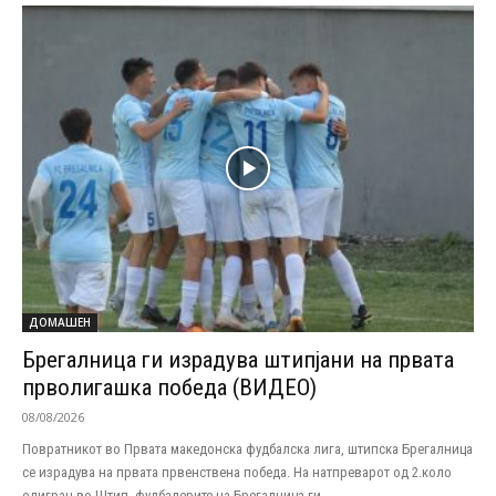
ДОМАШЕН
Брегалница ги израдува штипјани на првата
прволигашка победа (ВИДЕО)
08/08/2026
Повратникот во Првата македонска фудбалска лига, штипска Брегалница
се израдува на првата првенствена победа. На натпреварот од 2.коло
одигран во Штип, фудбалерите на Брегалница ги...