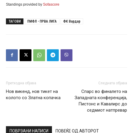
Standings provided by
Sofascore
ТАГОВИ
ПМФЛ - ПРВА ЛИГА
ФК Вардар
Претходна објава
Следната објава
Нов викенд, нов тикет на
Спарс во финалето на
колото со Златна копачка
Западната конференција,
Пистонс и Кавалирс до
седмиот натпревар
ПОВРЗАНИ НАПИСИ
ПОВЕЌЕ ОД АВТОРОТ