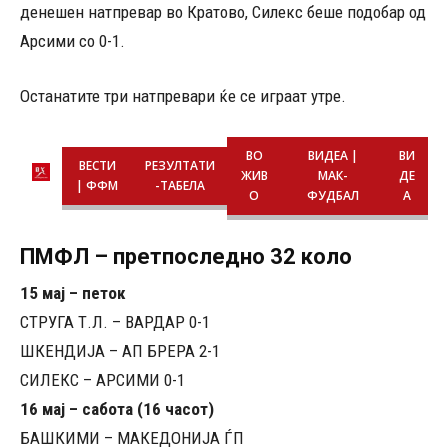
денешен натпревар во Кратово, Силекс беше подобар од
Арсими со 0-1.
Останатите три натпревари ќе се играат утре.
ВО
ВИДЕА |
ВИ
ВЕСТИ
РЕЗУЛТАТИ
ЖИВ
МАК-
ДЕ
| ФФМ
-ТАБЕЛА
О
ФУДБАЛ
А
ПМФЛ – претпоследно 32 коло
15 мај – петок
СТРУГА Т.Л. – ВАРДАР 0-1
ШКЕНДИЈА – АП БРЕРА 2-1
СИЛЕКС – АРСИМИ 0-1
16 мај – сабота (16 часот)
БАШКИМИ – МАКЕДОНИЈА ЃП