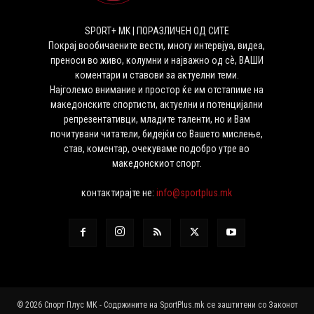
SPORT+ MK | ПОРАЗЛИЧЕН ОД СИТЕ
Покрај вообичаените вести, многу интервјуа, видеа,
преноси во живо, колумни и најважно од сѐ, ВАШИ
коментари и ставови за актуелни теми.
Најголемо внимание и простор ќе им отстапиме на
македонските спортисти, актуелни и потенцијални
репрезентативци, младите таленти, но и Вам
почитувани читатели, бидејќи со Вашето мислење,
став, коментар, очекуваме подобро утре во
македонскиот спорт.
контактирајте не:
info@sportplus.mk
© 2026 Спорт Плус МК - Содржините на SportPlus.mk се заштитени со Законот