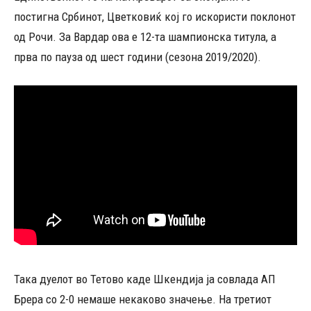
постигна Србинот, Цветковиќ кој го искористи поклонот
од Рочи. За Вардар ова е 12-та шампионска титула, а
прва по пауза од шест години (сезона 2019/2020).
Така дуелот во Тетово каде Шкендија ја совлада АП
Брера со 2-0 немаше некаково значење. На третиот