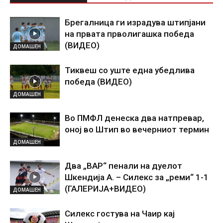
Брегалница ги израдува штипјани
на првата прволигашка победа
(ВИДЕО)
ДОМАШЕН
Тиквеш со уште една убедлива
победа (ВИДЕО)
ДОМАШЕН
Во ПМФЛ денеска два натпревар,
оној во Штип во вечерниот термин
ДОМАШЕН
Два „ВАР“ пенали на дуелот
Шкендија А. – Силекс за „реми“ 1-1
(ГАЛЕРИЈА+ВИДЕО)
ДОМАШЕН
Силекс гостува на Чаир кај