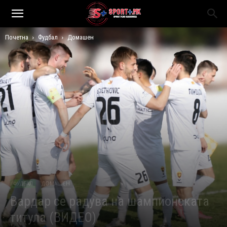
Почетна
Фудбал
Домашен
ФУДБАЛ
ДОМАШЕН
Вардар се радува на шампионската
титула (ВИДЕО)