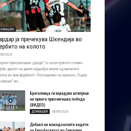
ОМАШЕН
ардар ја пречекува Шкендија во
ербито на колото
/08/2026
ората прволигашка „рунда“ го носи првото големо
рби, дуелот на двете најдобри екипи од минатата
зона во мак-фудбалот. Попладнево на арената „Тодор
оевски“ во...
Брегалница ги израдува штипјани
на првата прволигашка победа
(ВИДЕО)
08/08/2026
ДОМАШЕН
Дебакл на македонските кадети
на Евробаскетот во Гевгелија