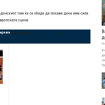
кедонскиот тим ќе се обиде да покаже дека има сила
европската сцена.
Д
В
 мрежи
Facebook
Instagram
X
YouTube
VK
Mail
Threads
д
09
Вт
де
се
Пр