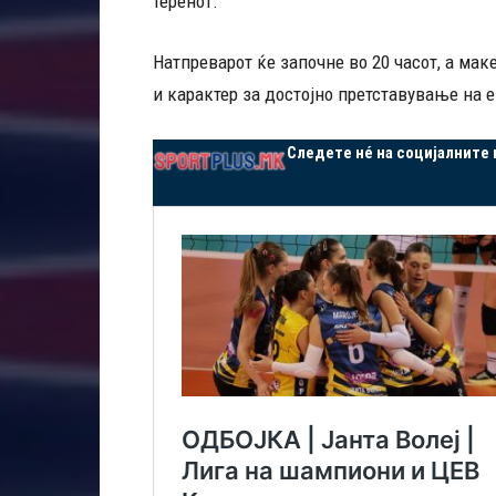
теренот.
Натпреварот ќе започне во 20 часот, а ма
и карактер за достојно претставување на 
Следете нé на социјалните