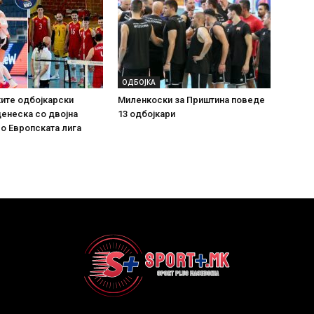
ОДБОЈКА
ите одбојкарски
Миленкоски за Приштина поведе
енеска со двојна
13 одбојкари
о Европската лига