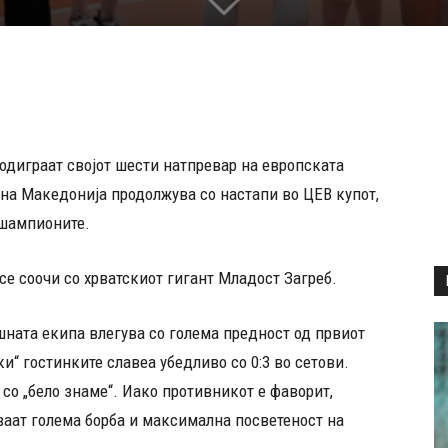
 одиграат својот шести натпревар на европската
на Македонија продолжува со настапи во ЦЕВ купот,
 шампионите.
се соочи со хрватскиот гигант Младост Загреб.
шната екипа влегува со голема предност од првиот
ки“ гостинките славеа убедливо со 0:3 во сетови.
а со „бело знаме“. Иако противникот е фаворит,
ваат голема борба и максимална посветеност на