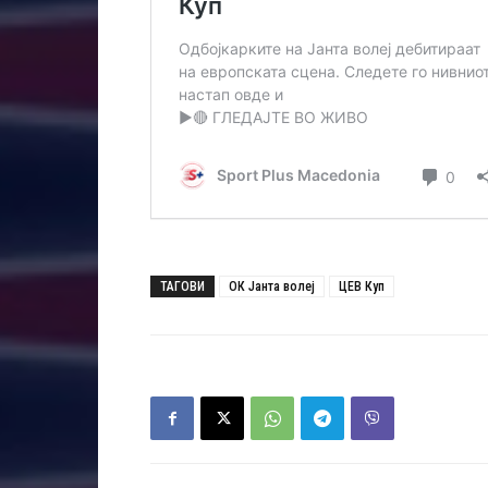
ТАГОВИ
ОК Јанта волеј
ЦЕВ Куп