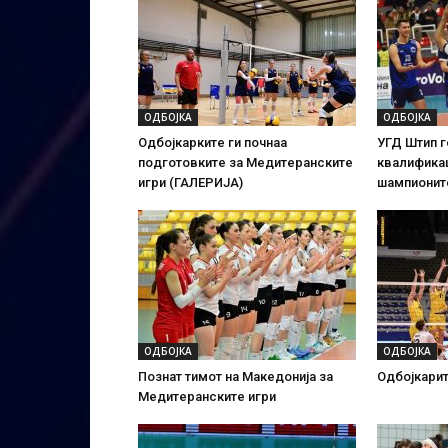
ОДБОЈКА
ОДБОЈКА
Одбојкарките ги почнаа
УГД Штип г
подготовките за Медитеранските
квалификац
игри (ГАЛЕРИЈА)
шампионит
ОДБОЈКА
ОДБОЈКА
Познат тимот на Македонија за
Одбојкарит
Медитеранските игри