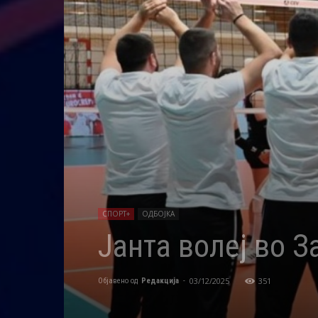
СПОРТ+
ОДБОЈКА
Јанта волеј во З
03/12/2025
351
Објавено од
Редакција
-