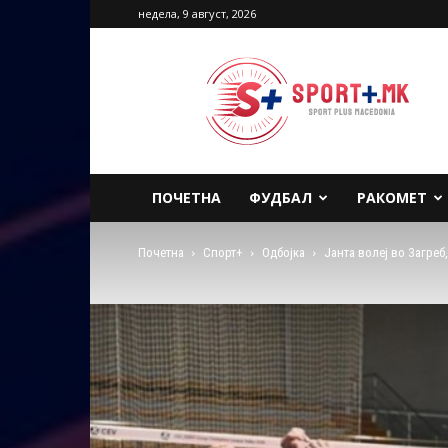
недела, 9 август, 2026
Sport
Plus
Macedonia
ПОЧЕТНА
ФУДБАЛ
РАКОМЕТ
Почетна
Спорт+
Одбојка
Јанта волеј во Загреб