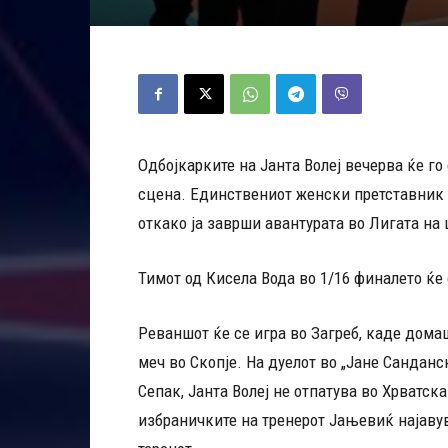
Одбојкарките на Јанта Волеј вечерва ќе го
сцена. Единствениот женски претставник 
откако ја заврши авантурата во Лигата на
Тимот од Кисела Вода во 1/16 финалето ќе 
Реваншот ќе се игра во Загреб, каде дома
меч во Скопје. На дуелот во „Јане Санданс
Сепак, Јанта Волеј не отпатува во Хрватск
избраничките на тренерот Јањевиќ најаву