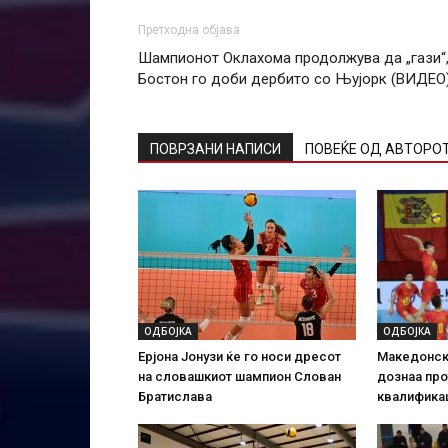
Претходна објава
Шампионот Оклахома продолжува да „гази“
Бостон го доби дербито со Њујорк (ВИДЕО
ПОВРЗАНИ НАПИСИ
ПОВЕЌЕ ОД АВТОРО
ОДБОЈКА
ОДБОЈКА
Ерјона Јонузи ќе го носи дресот
Македонск
на словашкиот шампион Слован
дознаа про
Братислава
квалифика