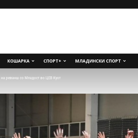
КОШАРКА
СПОРТ+
МЛАДИНСКИ СПОРТ
, на реванш со Младост во ЦЕВ Куот