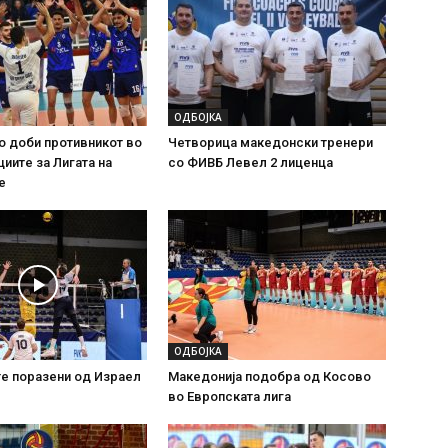
ОДБОЈКА
о доби противникот во
Четворица македонски тренери
иите за Лигата на
со ФИВБ Левел 2 лиценца
е
ОДБОЈКА
е поразени од Израел
Македонија подобра од Косово
во Европската лига