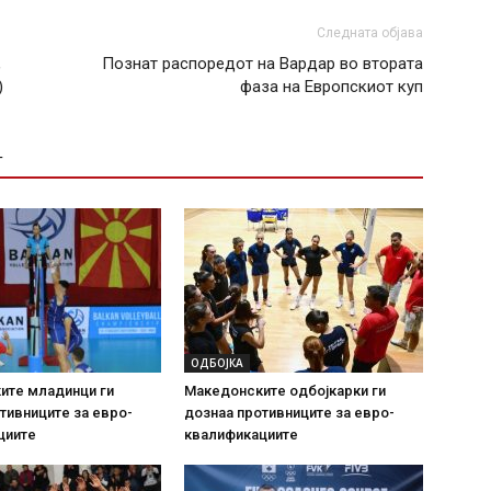
Следната објава
,
Познат распоредот на Вардар во втората
)
фаза на Европскиот куп
Т
ОДБОЈКА
ите младинци ги
Македонските одбојкарки ги
тивниците за евро-
дознаа противниците за евро-
циите
квалификациите