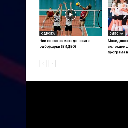
ОДБОЈКА
ОДБОЈКА
Нив пораз на македонските
Македонск
одбојкарки (ВИДЕО)
селекции д
програма в