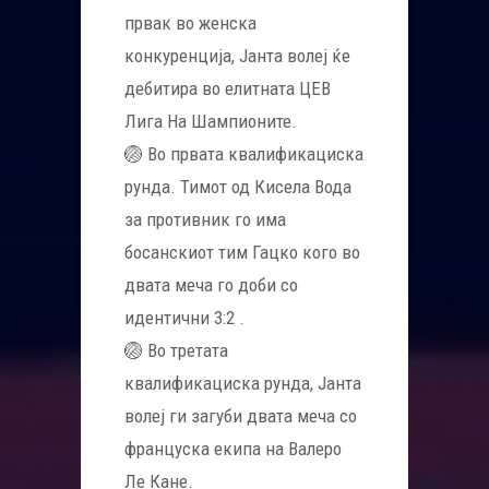
првак во женска
конкуренција, Јанта волеј ќе
дебитира во елитната ЦЕВ
Лига На Шампионите.
🏐 Во првата квалификациска
рунда. Тимот од Кисела Вода
за противник гo има
босанскиот тим Гацко кого во
двата меча го доби со
идентични 3:2 .
🏐 Во третата
квалификациска рунда, Јанта
волеј ги загуби двата меча со
француска екипа на Валеро
Ле Кане.