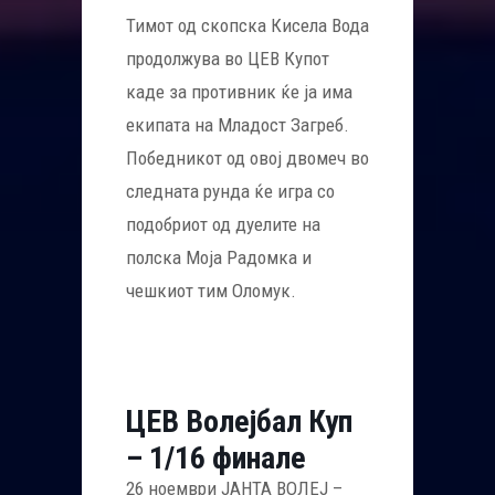
Тимот од скопска Кисела Вода
продолжува во ЦЕВ Купот
каде за противник ќе ја има
екипата на Младост Загреб.
Победникот од овој двомеч во
следната рунда ќе игра со
подобриот од дуелите на
полска Моја Радомка и
чешкиот тим Оломук.
ЦЕВ Волејбал Куп
– 1/16 финале
26 ноември ЈАНТА ВОЛЕЈ –