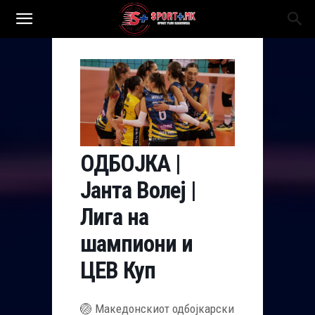
ОДБОЈКА |
Јанта Волеј |
Лига на
шампиони и
ЦЕВ Куп
🏐 Македонскиот одбојкарски