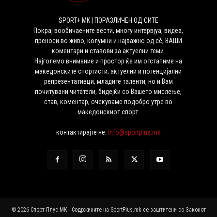
SPORT+ MK | ПОРАЗЛИЧЕН ОД СИТЕ
Покрај вообичаените вести, многу интервјуа, видеа,
преноси во живо, колумни и најважно од сѐ, ВАШИ
коментари и ставови за актуелни теми.
Најголемо внимание и простор ќе им отстапиме на
македонските спортисти, актуелни и потенцијални
репрезентативци, младите таленти, но и Вам
почитувани читатели, бидејќи со Вашето мислење,
став, коментар, очекуваме подобро утре во
македонскиот спорт.
контактирајте не:
info@sportplus.mk
© 2026 Спорт Плус МК - Содржините на SportPlus.mk се заштитени со Законот