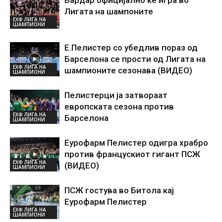
Вардар официјално ќе игра во
Лигата на шампоните
ЕХФ ЛИГА НА
ШАМПИОНИ
Е.Пелистер со убедлив пораз од
Барселона се прости од Лигата на
ЕХФ ЛИГА НА
шампионите сезонава (ВИДЕО)
ШАМПИОНИ
Пелистерци ја затвораат
европската сезона против
ЕХФ ЛИГА НА
Барселона
ШАМПИОНИ
Еурофарм Пелистер одигра храбро
против францускиот гигант ПСЖ
ЕХФ ЛИГА НА
(ВИДЕО)
ШАМПИОНИ
ПСЖ гостува во Битола кај
Еурофарм Пелистер
ЕХФ ЛИГА НА
ШАМПИОНИ