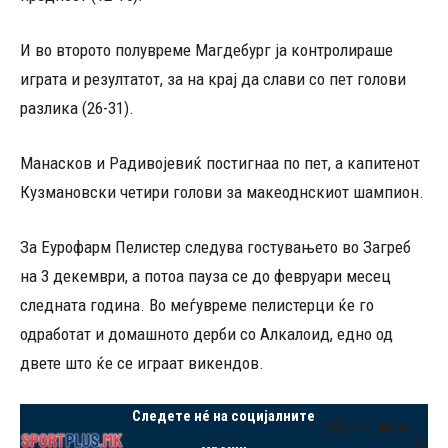
И во второто полувреме Магдебург ја контролираше
играта и резултатот, за на крај да слави со пет голови
разлика (26-31).
Манасков и Радивојевиќ постигнаа по пет, а капитенот
Кузмановски четири голови за макеоднскиот шампион.
За Еурофарм Пелистер следува гостувањето во Загреб
на 3 декември, а потоа пауза се до февруари месец
следната година. Во меѓувреме пелистерци ќе го
одработат и домашното дерби со Алкалоид, едно од
двете што ќе се играат викендов.
Следете нé на социјалните
Facebook
Instagram
X
YouTube
VK
Thre