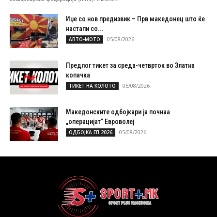
Иџе со нов предизвик – Прв македонец што ќе
настапи со...
05/08/2026
АВТО-МОТО
Предлог тикет за среда-четврток во Златна
копачка
05/08/2026
ТИКЕТ НА КОЛОТО
Македонските одбојкари ја почнаа
„операцијат“ Евроволеј
05/08/2026
ОДБОЈКА ЕП 2026