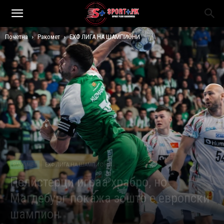
Почетна
Ракомет
ЕХФ ЛИГА НА ШАМПИОНИ
РАКОМЕТ
ЕХФ ЛИГА НА ШАМПИОНИ
Пелистерци играа храбро, но
Магдебург покажа зошто е европски
шампион