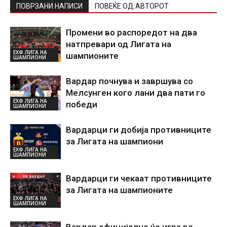
ПОВРЗАНИ НАПИСИ
ПОВЕЌЕ ОД АВТОРОТ
Промени во распоредот на два
натпревари од Лигата на
ЕХФ ЛИГА НА
шампионите
ШАМПИОНИ
Вардар почнува и завршува со
Мелсунген кого лани два пати го
ЕХФ ЛИГА НА
победи
ШАМПИОНИ
Вардарци ги добија противниците
за Лигата на шампиони
ЕХФ ЛИГА НА
ШАМПИОНИ
Вардарци ги чекаат противниците
за Лигата на шампионите
ЕХФ ЛИГА НА
ШАМПИОНИ