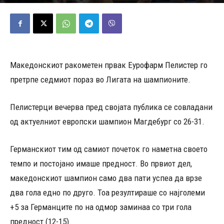
26/11/2025
502
Објавено од
Д.Т.
-
Македонскиот ракометен првак Еурофарм Пелистер го
претрпе седмиот пораз во Лигата на шампионите.
Пелистерци вечерва пред својата публика се совладани
од актуелниот европски шампион Магдебург со 26-31.
Германскиот тим од самиот почеток го наметна своето
темпо и постојано имаше предност. Во првиот дел,
македонскиот шампион само два пати успеа да врзе
два гола едно по друго. Тоа резултираше со најголеми
+5 за Германците по на одмор заминаа со три гола
предност (12-15).