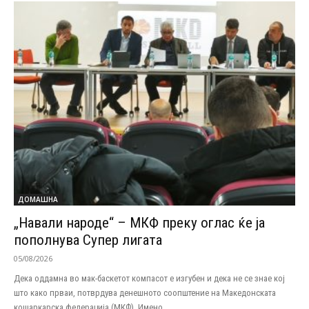
ДОМАШНА
„Навали народе“ – МКФ преку оглас ќе ја
пополнува Супер лигата
05/08/2026
Дека оддамна во мак-баскетот компасот е изгубен и дека не се знае кој
што како прваи, потврдува денешното соопштение на Македонската
кошаркарска федерација (МКФ). Имено...