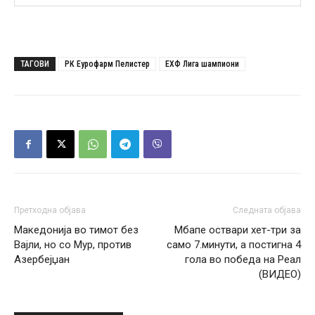
ТАГОВИ
РК Еурофарм Пелистер
ЕХФ Лига шампиони
Претходна објава
Следната објава
Македонија во тимот без
Мбапе оствари хет-три за
Вајли, но со Мур, против
само 7.минути, а постигна 4
Азербејџан
гола во победа на Реал
(ВИДЕО)