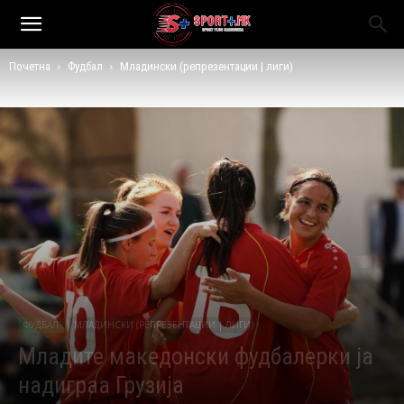
Почетна
Фудбал
Младински (репрезентации | лиги)
ФУДБАЛ
МЛАДИНСКИ (РЕПРЕЗЕНТАЦИИ | ЛИГИ)
Младите македонски фудбалерки ја
надиграа Грузија