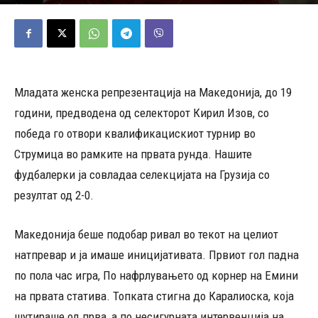
25/11/2025
389
Објавено од
Редакција
-
Младата женска репрезентација на Македонија, до 19
години, предводена од селекторот Кирил Изов, со
победа го отвори квалификацискиот турнир во
Струмица во рамките на првата рунда. Нашите
фудбалерки ја совладаа селекцијата на Грузија со
резултат од 2-0.
Македонија беше подобар ривал во текот на целиот
натпревар и ја имаше иницијативата. Првиот гол падна
по пола час игра, По нафрлувањето од корнер на Емини
на првата статива. Топката стигна до Каралиоска, која
шутираше од прва, а по несигурната интервенција на