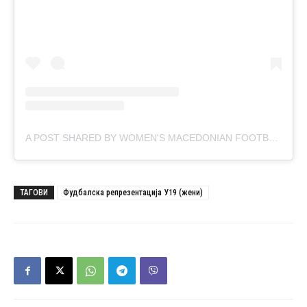
A POST SHARED BY WOMEN'S MACEDONIAN FOOTBALL LEAGUE (@WMFL.MK)
ТАГОВИ
Фудбалска репрезентација У19 (жени)