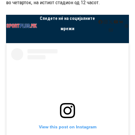
во четврток, на истиот стадион од 12 часот.
Следете нé на социјалните
Facebook
Instagram
X
YouTube
VK
Thre
мрежи
Mail
View this post on Instagram