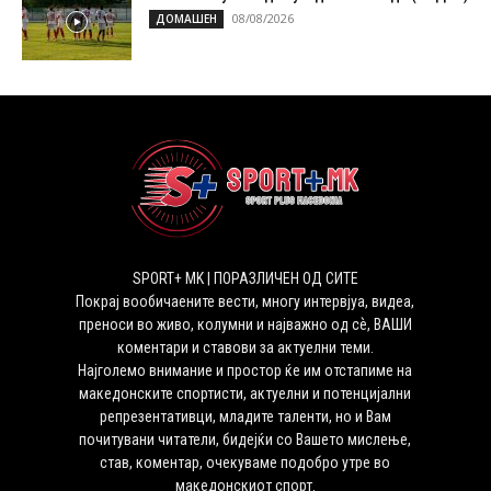
08/08/2026
ДОМАШЕН
SPORT+ MK | ПОРАЗЛИЧЕН ОД СИТЕ
Покрај вообичаените вести, многу интервјуа, видеа,
преноси во живо, колумни и најважно од сѐ, ВАШИ
коментари и ставови за актуелни теми.
Најголемо внимание и простор ќе им отстапиме на
македонските спортисти, актуелни и потенцијални
репрезентативци, младите таленти, но и Вам
почитувани читатели, бидејќи со Вашето мислење,
став, коментар, очекуваме подобро утре во
македонскиот спорт.