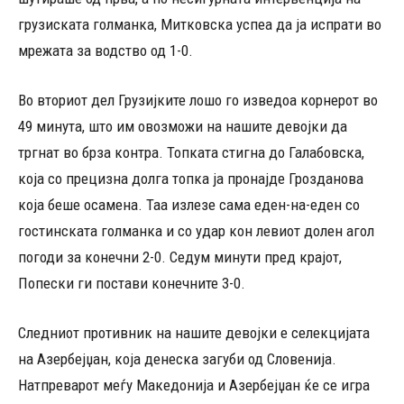
грузиската голманка, Митковска успеа да ја испрати во
мрежата за водство од 1-0.
Во вториот дел Грузијките лошо го изведоа корнерот во
49 минута, што им овозможи на нашите девојки да
тргнат во брза контра. Топката стигна до Галабовска,
која со прецизна долга топка ја пронајде Грозданова
која беше осамена. Таа излезе сама еден-на-еден со
гостинската голманка и со удар кон левиот долен агол
погоди за конечни 2-0. Седум минути пред крајот,
Попески ги постави конечните 3-0.
Следниот противник на нашите девојки е селекцијата
на Азербејџан, која денеска загуби од Словенија.
Натпреварот меѓу Македонија и Азербејџан ќе се игра