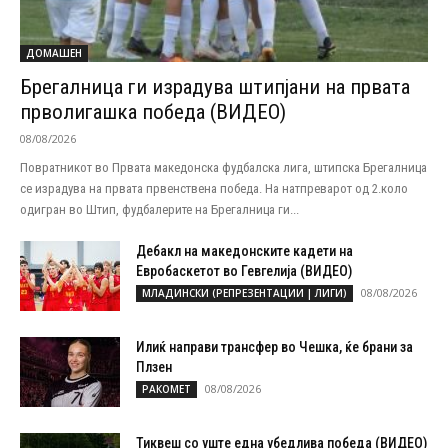
ДОМАШЕН
Брегалница ги израдува штипјани на првата
прволигашка победа (ВИДЕО)
08/08/2026
Повратникот во Првата македонска фудбалска лига, штипска Брегалница
се израдува на првата првенствена победа. На натпреварот од 2.коло
одигран во Штип, фудбалерите на Брегалница ги...
Дебакл на македонските кадети на
Евробаскетот во Гевгелија (ВИДЕО)
08/08/2026
МЛАДИНСКИ (РЕПРЕЗЕНТАЦИИ | ЛИГИ)
Илиќ направи трансфер во Чешка, ќе брани за
Плзен
08/08/2026
РАКОМЕТ
Тиквеш со уште една убедлива победа (ВИДЕО)