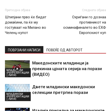
Претходна објава
Следната објава
Штипјани прво ќе бидат
Охриѓани го дознаа
домаќини, па ќе му
противникот на
гостуваат на Милано во
осминафиналето во ЕХФ
Челенџ купот
Европскиот куп
ПОВРЗАНИ НАПИСИ
ПОВЕЌЕ ОД АВТОРОТ
Македонските младинци ја
прекинаа црната серија на порази
МЛАДИНСКИ
(РЕПРЕЗЕНТАЦИИ
(ВИДЕО)
| ЛИГИ)
Двете младински македонски
селекции претрпеа порази
МЛАДИНСКИ
(РЕПРЕЗЕНТАЦИИ
| ЛИГИ)
Италија присилна за македонските