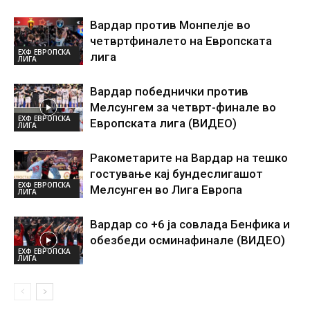
Вардар против Монпелје во
четвртфиналето на Европската
ЕХФ ЕВРОПСКА
лига
ЛИГА
Вардар победнички против
Мелсунгем за четврт-финале во
ЕХФ ЕВРОПСКА
Европската лига (ВИДЕО)
ЛИГА
Ракометарите на Вардар на тешко
гостување кај бундеслигашот
ЕХФ ЕВРОПСКА
Мелсунген во Лига Европа
ЛИГА
Вардар со +6 ја совлада Бенфика и
обезбеди осминафинале (ВИДЕО)
ЕХФ ЕВРОПСКА
ЛИГА