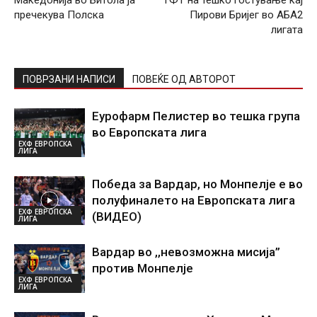
Македонија во Битола ја
ТФТ на тешко гостување кај
пречекува Полска
Пирови Бријег во АБА2
лигата
ПОВРЗАНИ НАПИСИ
ПОВЕЌЕ ОД АВТОРОТ
Еурофарм Пелистер во тешка група
во Европската лига
ЕХФ ЕВРОПСКА
ЛИГА
Победа за Вардар, но Монпелје е во
полуфиналето на Европската лига
ЕХФ ЕВРОПСКА
(ВИДЕО)
ЛИГА
Вардар во ,,невозможна мисија”
против Монпелје
ЕХФ ЕВРОПСКА
ЛИГА