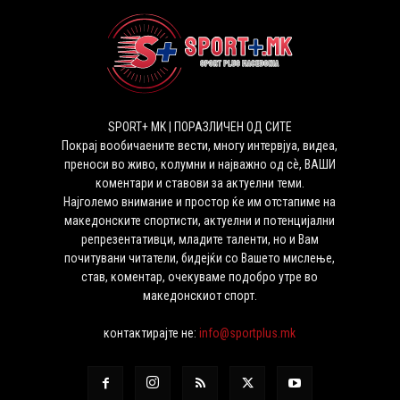
SPORT+ MK | ПОРАЗЛИЧЕН ОД СИТЕ
Покрај вообичаените вести, многу интервјуа, видеа,
преноси во живо, колумни и најважно од сѐ, ВАШИ
коментари и ставови за актуелни теми.
Најголемо внимание и простор ќе им отстапиме на
македонските спортисти, актуелни и потенцијални
репрезентативци, младите таленти, но и Вам
почитувани читатели, бидејќи со Вашето мислење,
став, коментар, очекуваме подобро утре во
македонскиот спорт.
контактирајте не:
info@sportplus.mk