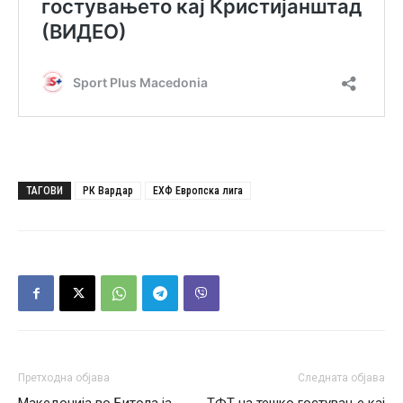
ТАГОВИ
РК Вардар
ЕХФ Европска лига
Претходна објава
Следната објава