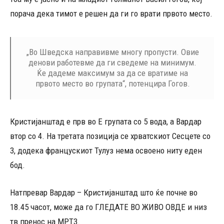
порача дека тимот е решен да ги го врати првото место.
„Во Шведска направивме многу пропусти. Овие
денови работевме да ги сведеме на минимум.
Ќе дадеме максимум за да се вратиме на
првото место во групата“, потенцира Гогов.
Кристијанштад е прв во Е групата со 5 вода, а Вардар
втор со 4. На третата позиција се хрватскиот Сесцете со
3, додека францускиот Тулуз нема освоено ниту еден
бод.
Натпревар Вардар – Кристијанштад што ќе почне во
18.45 часот, може да го ГЛЕДАТЕ ВО ЖИВО ОВДЕ и низ
тв пренос на МРТ3.