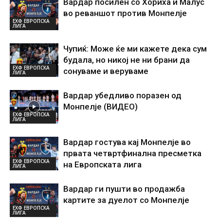
Вардар посилен со Хориха и Малус
во реваншот против Монпелје
ЕХФ ЕВРОПСКА
ЛИГА
Чупиќ: Може ќе ми кажете дека сум
будала, но никој не ни брани да
ЕХФ ЕВРОПСКА
сонуваме и веруваме
ЛИГА
Вардар убедливо поразен од
Монпелје (ВИДЕО)
ЕХФ ЕВРОПСКА
ЛИГА
Вардар гостува кај Монпелје во
првата четвртфинална пресметка
ЕХФ ЕВРОПСКА
на Европската лига
ЛИГА
Вардар ги пушти во продажба
картите за дуелот со Монпелје
ЕХФ ЕВРОПСКА
ЛИГА