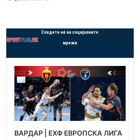
Следете нé на социјалните
Facebook
Instagram
X
YouTube
VK
Thre
мрежи
Mail