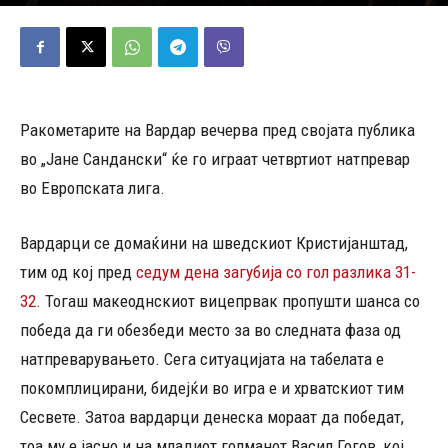
18/11/2025
622
Објавено од
Редакција
-
Ракометарите на Вардар вечерва пред својата публика
во „Јане Сандански“ ќе го играат четвртиот натпревар
во Европската лига.
Вардарци се домаќини на шведскиот Кристијанштад,
тим од кој пред
седум дена загубија со гол разлика 31-
32
. Тогаш макеоднскиот вицепрвак пропушти шанса со
победа да ги обезбеди место за во следната фаза од
натпреварувањето. Сега ситуацијата на табелата е
покомплицирани, бидејќи во игра е и хрватскиот тим
Сесвете. Затоа вардарци денеска мораат да победат,
тоа му е јасно и на младиот голманот Васил Гогов, кој