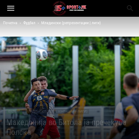
Почетна
Фудбал
Младински (репрезентации | лиги)
ФУДБАЛ
МЛАДИНСКИ (РЕПРЕЗЕНТАЦИИ | ЛИГИ)
Македонија во Битола ја пречекува
Полска