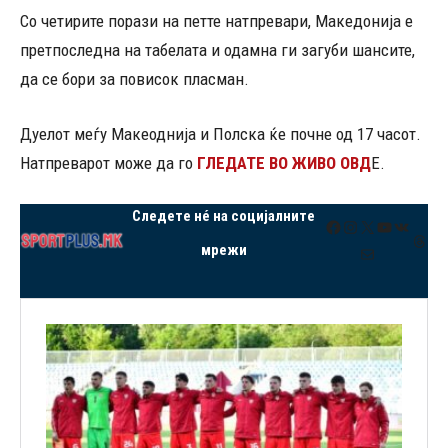
Со четирите порази на петте натпревари, Македонија е
претпоследна на табелата и одамна ги загуби шансите,
да се бори за повисок пласман.
Дуелот меѓу Макеоднија и Полска ќе почне од 17 часот.
Натпреварот може да го
ГЛЕДАТЕ ВО ЖИВО ОВД
Е.
Следете нé на социјалните
Facebook
Instagram
X
YouTube
VK
Thre
мрежи
Mail