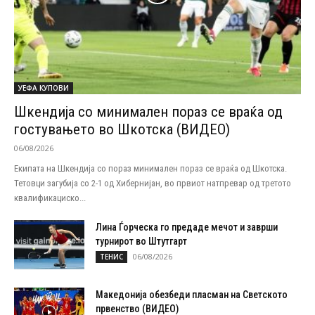
УЕФА КУПОВИ
Шкендија со минимален пораз се враќа од
гостувањето во Шкотска (ВИДЕО)
06/08/2026
Екипата на Шкендија со пораз минимален пораз се враќа од Шкотска.
Тетовци загубија со 2-1 од Хибернијан, во првиот натпревар од третото
квалификациско...
Лина Ѓорческа го предаде мечот и заврши
турнирот во Штутгарт
06/08/2026
ТЕНИС
Македонија обезбеди пласман на Светското
првенство (ВИДЕО)