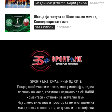
06/08/2026
МЛАДИНСКИ (РЕПРЕЗЕНТАЦИИ | ЛИГИ)
Шкендија гостува во Шкотска, во меч од
Конференциската лига
06/08/2026
УЕФА КУПОВИ
SPORT+ MK | ПОРАЗЛИЧЕН ОД СИТЕ
Покрај вообичаените вести, многу интервјуа, видеа,
преноси во живо, колумни и најважно од сѐ, ВАШИ
коментари и ставови за актуелни теми.
Најголемо внимание и простор ќе им отстапиме на
македонските спортисти, актуелни и потенцијални