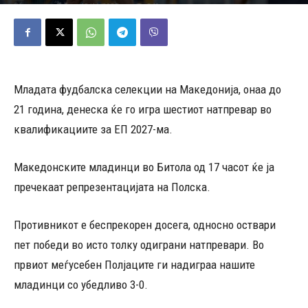
18/11/2025
340
Објавено од
Д.Т.
-
Младата фудбалска селекции на Македонија, онаа до
21 година, денеска ќе го игра шестиот натпревар во
квалификациите за ЕП 2027-ма.
Македонските младинци во Битола од 17 часот ќе ја
пречекаат репрезентацијата на Полска.
Противникот е беспрекорен досега, односно оствари
пет победи во исто толку одиграни натпревари. Во
првиот меѓусебен Полјаците ги надиграа нашите
младинци со убедливо 3-0.