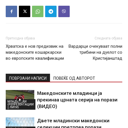
Претходна објава
Следната објава
Хрватска е нов предизвик на
Вардарци очекуваат полни
македонските кошаркарски
трибини на дуелот со
во европските квалификации
Кристијанштад
ПОВРЗАНИ НАПИСИ
ПОВЕЌЕ ОД АВТОРОТ
Македонските младинци ја
прекинаа црната серија на порази
МЛАДИНСКИ
(РЕПРЕЗЕНТАЦИИ
(ВИДЕО)
| ЛИГИ)
Двете младински македонски
селекции претрпеа порази