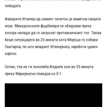
победата.
Фаворити Италија од самиот почеток ја наметна својата
игра. Македонските фудбалери се обидуваа преку
контра напади да го загрозат противничкиот гол. Таква
беше ситуацијата во 25.минута кога Моруци го собори
Гаштаров, по што младиот Италијанец заработи црвен
картон.
Сепак, тоа не ги поколеба Азурите кои во 35.минута
преку Маријанучи поведоа со 0-1.