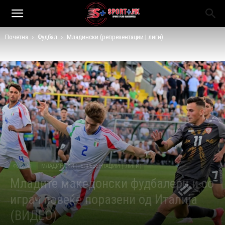
Почетна
Фудбал
Младински (репрезентации | лиги)
ФУДБАЛ
МЛАДИНСКИ (РЕПРЕЗЕНТАЦИИ | ЛИГИ)
Младите македонски фудбалери и со
играч повеќе поразени од Италија
(ВИДЕО)