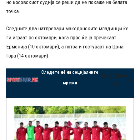
но косовскиот судија се реши да не покаже на белата
точка.
Следните два натпревари македонските младинци ќе
ги играат во октомври, кога прво ќе ја пречекаат
Ерменија (10 октомври), а потоа и гостуваат на Црна
Гора (14 октомври).
Следете нé на социјалните
Facebook
Instagram
X
YouTube
VK
Thre
мрежи
Mail