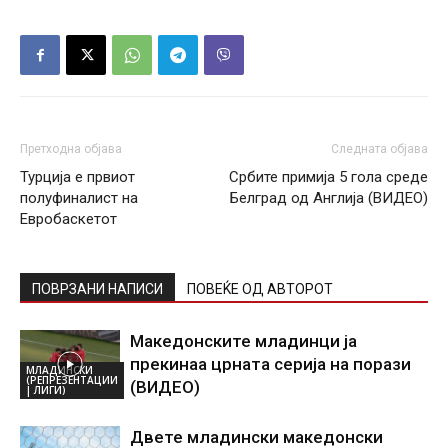
Претходна објава
Следната објава
Турција е првиот
Србите примија 5 гола среде
полуфиналист на
Белград од Англија (ВИДЕО)
Евробаскетот
ПОВРЗАНИ НАПИСИ
ПОВЕЌЕ ОД АВТОРОТ
Македонските младинци ја
прекинаа црната серија на порази
МЛАДИНСКИ
(РЕПРЕЗЕНТАЦИИ
(ВИДЕО)
| ЛИГИ)
Двете младински македонски