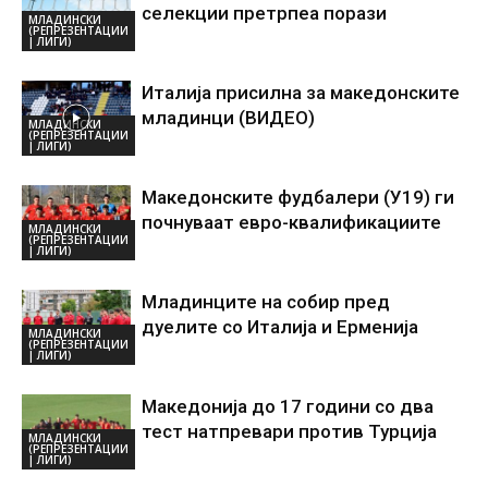
селекции претрпеа порази
МЛАДИНСКИ
(РЕПРЕЗЕНТАЦИИ
| ЛИГИ)
Италија присилна за македонските
младинци (ВИДЕО)
МЛАДИНСКИ
(РЕПРЕЗЕНТАЦИИ
| ЛИГИ)
Македонските фудбалери (У19) ги
почнуваат евро-квалификациите
МЛАДИНСКИ
(РЕПРЕЗЕНТАЦИИ
| ЛИГИ)
Младинците на собир пред
дуелите со Италија и Ерменија
МЛАДИНСКИ
(РЕПРЕЗЕНТАЦИИ
| ЛИГИ)
Македонија до 17 години со два
тест натпревари против Турција
МЛАДИНСКИ
(РЕПРЕЗЕНТАЦИИ
| ЛИГИ)