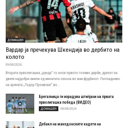
ДОМАШЕН
Вардар ја пречекува Шкендија во дербито на
колото
09/08/2026
Втората прволигашка „рунда“ го носи првото големо дерби, дуелот на
двете најдобри екипи од минатата сезона во мак-фудбалот. Попладнево
на арената „Тодор Проевски“ во...
Брегалница ги израдува штипјани на првата
прволигашка победа (ВИДЕО)
08/08/2026
ДОМАШЕН
Дебакл на македонските кадети на