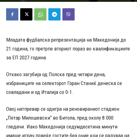
09/09/2025
650
Објавено од
Андреј Велјаноски
-
Младата фудбалска репрезентација на Македонија до
21 година, го претрпе вториот пораз во квалификациите
за ЕП 2027 година.
Откако загубија од Полска пред четири дена,
избраниците на селекторот Горан Станиќ денеска се
совладани и од Италија со 0-1.
Овој натпревар се одигра на реновираниот стадион
„Петар Милошевски“ во Битола, пред околу 8.000
гледачи. Иако Македонија седумдесетина минути
имаше играч повеќе гостите беа оние кои се радуваа на