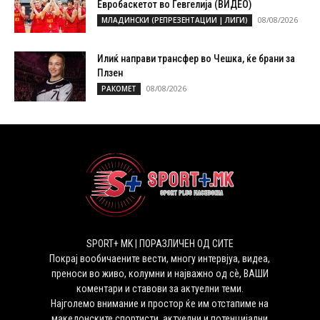
Евробаскетот во Гевгелија (ВИДЕО)
08/08/2026
МЛАДИНСКИ (РЕПРЕЗЕНТАЦИИ | ЛИГИ)
Илиќ направи трансфер во Чешка, ќе брани за
Плзен
08/08/2026
РАКОМЕТ
SPORT+ MK | ПОРАЗЛИЧЕН ОД СИТЕ
Покрај вообичаените вести, многу интервјуа, видеа,
преноси во живо, колумни и најважно од сѐ, ВАШИ
коментари и ставови за актуелни теми.
Најголемо внимание и простор ќе им отстапиме на
македонските спортисти, актуелни и потенцијални