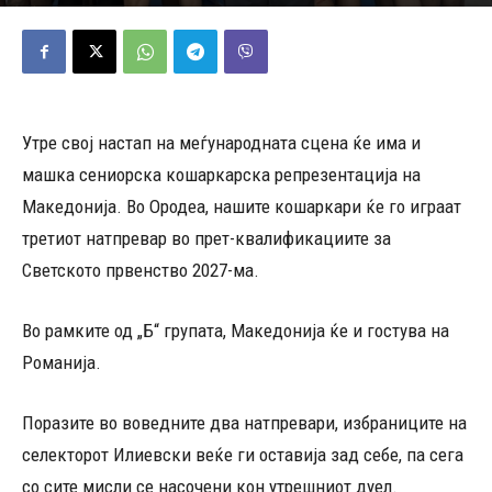
12/08/2025
530
Објавено од
Д.Т.
-
Утре свој настап на меѓународната сцена ќе има и
машка сениорска кошаркарска репрезентација на
Македонија. Во Ородеа, нашите кошаркари ќе го играат
третиот натпревар во прет-квалификациите за
Светското првенство 2027-ма.
Во рамките од „Б“ групата, Македонија ќе и гостува на
Романија.
Поразите во воведните два натпревари, избраниците на
селекторот Илиевски веќе ги оставија зад себе, па сега
со сите мисли се насочени кон утрешниот дуел.