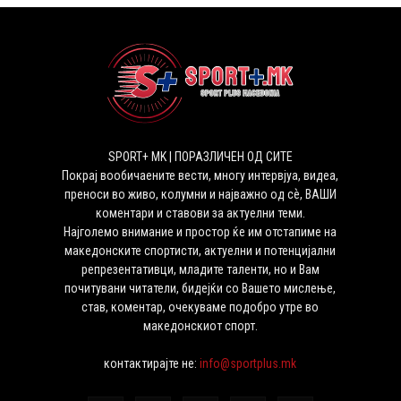
SPORT+ MK | ПОРАЗЛИЧЕН ОД СИТЕ
Покрај вообичаените вести, многу интервјуа, видеа,
преноси во живо, колумни и најважно од сѐ, ВАШИ
коментари и ставови за актуелни теми.
Најголемо внимание и простор ќе им отстапиме на
македонските спортисти, актуелни и потенцијални
репрезентативци, младите таленти, но и Вам
почитувани читатели, бидејќи со Вашето мислење,
став, коментар, очекуваме подобро утре во
македонскиот спорт.
контактирајте не:
info@sportplus.mk