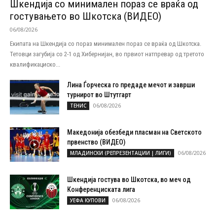
Шкендија со минимален пораз се враќа од
гостувањето во Шкотска (ВИДЕО)
06/08/2026
Екипата на Шкендија со пораз минимален пораз се враќа од Шкотска.
Тетовци загубија со 2-1 од Хибернијан, во првиот натпревар од третото
квалификациско...
Лина Ѓорческа го предаде мечот и заврши
турнирот во Штутгарт
06/08/2026
ТЕНИС
Македонија обезбеди пласман на Светското
првенство (ВИДЕО)
06/08/2026
МЛАДИНСКИ (РЕПРЕЗЕНТАЦИИ | ЛИГИ)
Шкендија гостува во Шкотска, во меч од
Конференциската лига
06/08/2026
УЕФА КУПОВИ