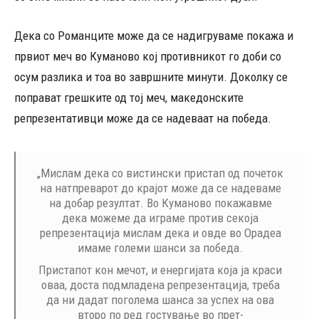
Дека со Романците може да се надигруваме покажа и
првиот меч во Куманово кој противникот го доби со
осум разлика и тоа во завршните минути. Доколку се
поправат грешките од тој меч, македонските
репрезентативци може да се надеваат на победа.
„Мислам дека со вистински пристап од почеток
на натпреварот до крајот може да се надеваме
на добар резултат. Во Куманово покажавме
дека можеме да играме против секоја
репрезентација мислам дека и овде во Орадеа
имаме големи шанси за победа.
Пристапот кон мечот, и енергијата која ја краси
оваа, доста подмладена репрезентација, треба
да ни дадат поголема шанса за успех на ова
второ по ред гостување во прет-