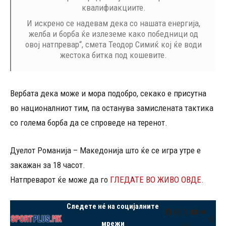
квалифиакциите.
И искрено се надевам дека со нашата енергија,
желба и борба ќе излеземе како победници од
овој натпревар“, смета Теодор Симиќ кој ќе води
жестока битка под кошевите.
Вербата дека може и мора подобро, секако е присутна
во националниот тим, па останува замислената тактика
со голема борба да се спроведе на теренот.
Дуелот Романија – Македонија што ќе се игра утре е
закажан за 18 часот.
Натпреварот ќе може да го
ГЛЕДАТЕ ВО ЖИВО ОВДЕ.
Следете нé на социјалните
Facebook
Instagram
X
YouTube
VK
Thre
мрежи
Mail