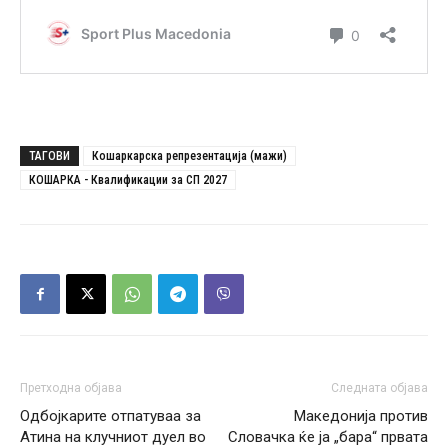
ТАГОВИ
Кошаркарска репрезентација (мажи)
КОШАРКА - Квалификации за СП 2027
Претходна објава
Следната објава
Одбојкарите отпатуваа за
Македонија против
Атина на клучниот дуел во
Словачка ќе ја „бара“ првата