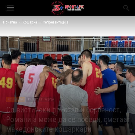
Почетна
Кошарка
Репрезентација
КОШАРКА
РЕПРЕЗЕНТАЦИЈА
Со вистински пристап и борбеност,
Романија може да се победи, сметаат
македонските кошаркари