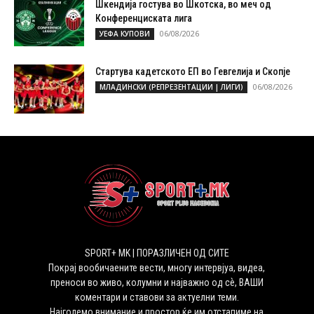
Шкендија гостува во Шкотска, во меч од
Конференциската лига
06/08/2026
УЕФА КУПОВИ
Стартува кадетското ЕП во Гевгелија и Скопје
06/08/2026
МЛАДИНСКИ (РЕПРЕЗЕНТАЦИИ | ЛИГИ)
SPORT+ MK | ПОРАЗЛИЧЕН ОД СИТЕ
Покрај вообичаените вести, многу интервјуа, видеа,
преноси во живо, колумни и најважно од сѐ, ВАШИ
коментари и ставови за актуелни теми.
Најголемо внимание и простор ќе им отстапиме на