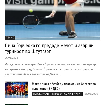
ТЕНИС
Лина Ѓорческа го предаде мечот и заврши
турнирот во Штутгарт
06/08/2026
Македонската тенисерка Лина Ѓорческа го заврши настапот на турнирот
во германскиот град Лајпциг. Ѓорческа во второто коло го предаде
мечот против Алена Ковацкова од Чешка....
Македонија обезбеди пласман на Светското
првенство (ВИДЕО)
06/08/2026
МЛАДИНСКИ (РЕПРЕЗЕНТАЦИИ | ЛИГИ)