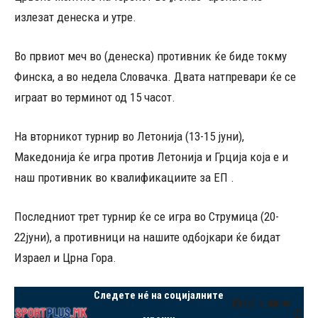
излезат денеска и утре.
Во првиот меч во (денеска) противник ќе биде токму
Финска, а во недела Словачка. Двата натпревари ќе се
играат во терминот од 15 часот.
На вторникот турнир во Летонија (13-15 јуни),
Македонија ќе игра против Летонија и Грција која е и
наш противник во квалификациите за ЕП .
Последниот трет турнир ќе се игра во Струмица (20-
22јуни), а противници на нашите одбојкари ќе бидат
Израел и Црна Гора.
Следете нé на социјалните
Facebook
Instagram
X
YouTube
VK
Thre