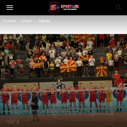
Почетна
Спорт+
Одбојка
СПОРТ+
ОДБОЈКА
Македонските одбојкари започнуваат
со настап во Европската Европска
лига