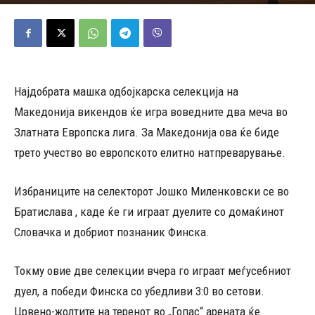
07/06/2025
254
Објавено од
Д.Т.
-
Најдобрата машка одбојкарска селекција на
Македонија викендов ќе игра воведните два меча во
Златната Европска лига. За Македонија ова ќе биде
трето учество во европското елитно натпреварување.
Избраниците на селекторот Јошко Миленковски се во
Братислава , каде ќе ги играат дуелите со домаќинот
Словачка и добриот познаник Финска.
Токму овие две селекции вчера го играат меѓусебниот
дуел, а победи Финска со убедливи 3:0 во сетови.
Црвено-жолтите на теренот во „Гопас“ арената ќе