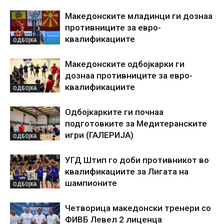
Македонските младинци ги дознаа
противниците за евро-
квалификациите
ОДБОЈКА
Македонските одбојкарки ги
дознаа противниците за евро-
квалификациите
ОДБОЈКА
Одбојкарките ги почнаа
подготовките за Медитеранските
игри (ГАЛЕРИЈА)
ОДБОЈКА
УГД Штип го доби противникот во
квалификациите за Лигата на
шампионите
ОДБОЈКА
Четворица македонски тренери со
ФИВБ Левел 2 лиценца