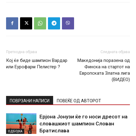
Претходна објава
Следната објава
Кој ќе биде шампион Вардар
Македонија поразена од
или Еурофарм Пелистер ?
Финска на стартот на
Европската Златна лига
(ВИДЕО)
ПОВРЗАНИ НАПИСИ
ПОВЕЌЕ ОД АВТОРОТ
Ерјона Јонузи ќе го носи дресот на
словашкиот шампион Слован
Братислава
ОДБОЈКА