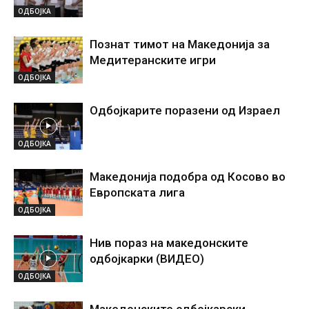
ОДБОЈКА
Познат тимот на Македонија за
Медитеранските игри
ОДБОЈКА
Одбојкарите поразени од Израел
ОДБОЈКА
Македонија подобра од Косово во
Европската лига
ОДБОЈКА
Нив пораз на македонските
одбојкарки (ВИДЕО)
ОДБОЈКА
Македонските одбојкарски