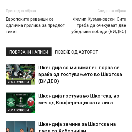
Претходна објава
Следната објава
Европските реванши сe
Филип Кузмановски: Сите
одлична прилика за предлог
треба да очекуваат две
тикет
убедливи победи (ВИДЕО)
ПОВРЗАНИ НАПИСИ
ПОВЕЌЕ ОД АВТОРОТ
Шкендија со минимален пораз се
враќа од гостувањето во Шкотска
(ВИДЕО)
УЕФА КУПОВИ
Шкендија гостува во Шкотска, во
меч од Конференциската лига
УЕФА КУПОВИ
Шкендија замина за Шкотска на
дуел со Хибернијан