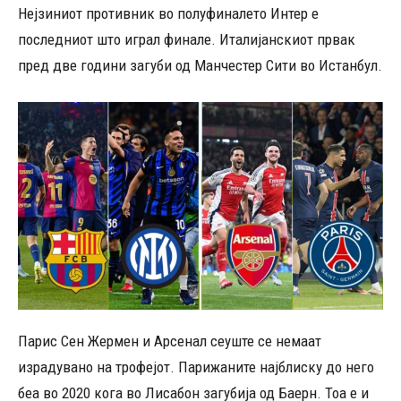
Нејзиниот противник во полуфиналето Интер е
последниот што играл финале. Италијанскиот првак
пред две години загуби од Манчестер Сити во Истанбул.
Парис Сен Жермен и Арсенал сеуште се немаат
израдувано на трофејот. Парижаните најблиску до него
беа во 2020 кога во Лисабон загубија од Баерн. Тоа е и