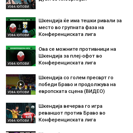
УЕФА КУПОВИ
Шкендија ќе има тешки ривали за
место во групната фаза на
Конференциската лига
УЕФА КУПОВИ
Ова се можните противници на
Шкендија за плеј-офот во
Конференциската лига
УЕФА КУПОВИ
Шкендија со голем пресврт го
победи Браво и продолжува на
европската сцена (ВИДЕО)
УЕФА КУПОВИ
Шкендија вечерва го игра
реваншот против Браво во
Конференциската лига
УЕФА КУПОВИ