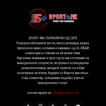
SPORT+ MK | ПОРАЗЛИЧЕН ОД СИТЕ
Покрај вообичаените вести, многу интервјуа, видеа,
преноси во живо, колумни и најважно од сѐ, ВАШИ
коментари и ставови за актуелни теми.
Најголемо внимание и простор ќе им отстапиме на
македонските спортисти, актуелни и потенцијални
репрезентативци, младите таленти, но и Вам
почитувани читатели, бидејќи со Вашето мислење,
став, коментар, очекуваме подобро утре во
македонскиот спорт.
контактирајте не:
info@sportplus.mk