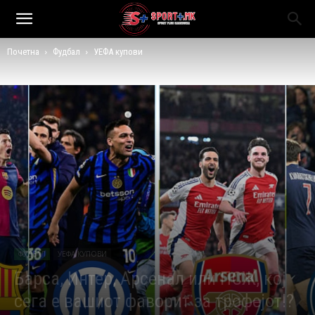
Почетна
Фудбал
УЕФА купови
ФУДБАЛ
УЕФА КУПОВИ
Барса, Интер, Арсенал или ПСЖ, кој
сега е вашиот фаворит за трофејот!?