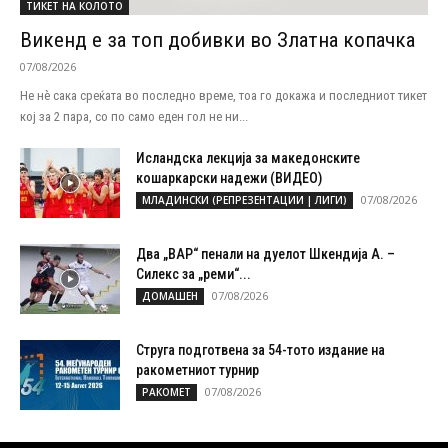
ТИКЕТ НА КОЛОТО
Викенд е за топ добивки во Златна копачка
07/08/2026
Не нѐ сака среќата во последно време, тоа го докажа и последниот тикет
кој за 2 пара, со по само еден гол не ни...
Исландска лекција за македонските
кошаркарски надежи (ВИДЕО)
07/08/2026
МЛАДИНСКИ (РЕПРЕЗЕНТАЦИИ | ЛИГИ)
Два „ВАР“ пенали на дуелот Шкендија А. –
Силекс за „реми“...
07/08/2026
ДОМАШЕН
Струга подготвена за 54-тото издание на
ракометниот турнир
07/08/2026
РАКОМЕТ