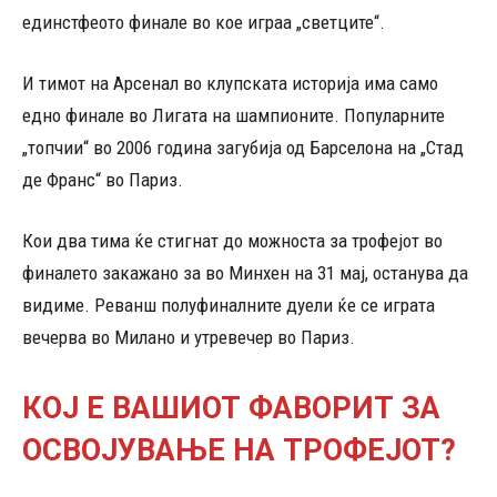
единстфеото финале во кое играа „светците“.
И тимот на Арсенал во клупската историја има само
едно финале во Лигата на шампионите. Популарните
„топчии“ во 2006 година загубија од Барселона на „Стад
де Франс“ во Париз.
Кои два тима ќе стигнат до можноста за трофејот во
финалето закажано за во Минхен на 31 мај, останува да
видиме. Реванш полуфиналните дуели ќе се играта
вечерва во Милано и утревечер во Париз.
КОЈ Е ВАШИОТ ФАВОРИТ ЗА
ОСВОЈУВАЊЕ НА ТРОФЕЈОТ?