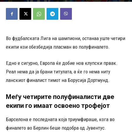
06/05/2025
575
Објавено од
Редакција
-
Во фудбалската Лига на шампиони, останаа уште четири
екипи кои обезбедија пласман во полуфиналето.
Едно е сигурно, Европа ќе добие нов клупски првак.
Реал нема да ја брани титулата, а ќе го нема ниту
ланскиот финалист тимот на Борусија Дортмунд.
Меѓу четирите полуфиналисти две
екипи го имаат освоено трофејот
Барселона е последната која триумфираше, кога во
финалето во Берлин беше подобра од Јувентус.