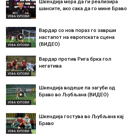
Шкендија мора да ги реализира
шансите, ако сака да го мине Браво
УЕФА КУПОВИ
Вардар со нов пораз го заврши
настапот на европската сцена
(ВИДЕО)
УЕФА КУПОВИ
Вардар против Рига брка гол
негатива
УЕФА КУПОВИ
Шкендија водеше па загуби од
Браво во Љубљана (ВИДЕО)
УЕФА КУПОВИ
Шкендија гостува во Љубљана кај
Браво
УЕФА КУПОВИ