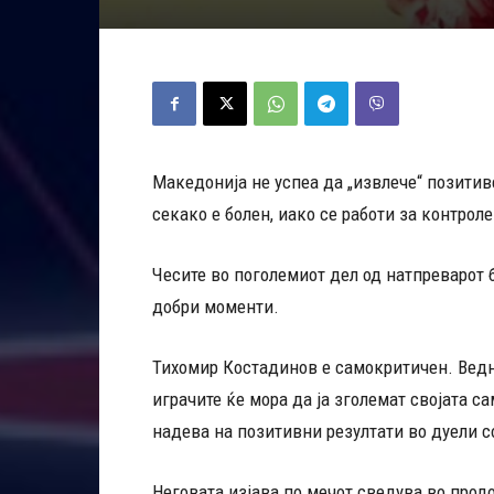
Македонија не успеа да „извлече“ позитив
секако е болен, иако се работи за контроле
Чесите во поголемиот дел од натпреварот 
добри моменти.
Тихомир Костадинов е самокритичен. Ведн
играчите ќе мора да ја зголемат својата 
надева на позитивни резултати во дуели с
Неговата изјава по мечот сведува во прод