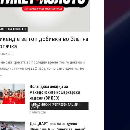
ИКЕТ НА КОЛОТО
икенд е за топ добивки во Златна
опачка
/08/2026
 нѐ сака среќата во последно време, тоа го докажа и
следниот тикет кој за 2 пара, со по само еден гол не
..
Исландска лекција за
македонските кошаркарски
надежи (ВИДЕО)
МЛАДИНСКИ (РЕПРЕЗЕНТАЦИИ |
ЛИГИ)
07/08/2026
Два „ВАР“ пенали на дуелот
Шкендија А. – Силекс за „реми“...