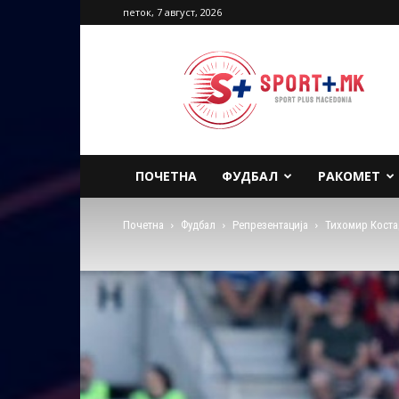
петок, 7 август, 2026
Sport
Plus
Macedonia
ПОЧЕТНА
ФУДБАЛ
РАКОМЕТ
Почетна
Фудбал
Репрезентација
Тихомир Коста