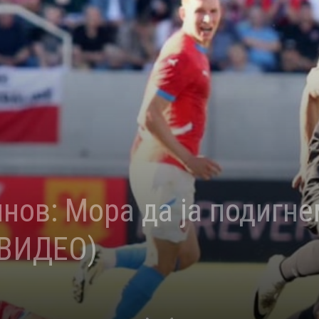
нов: Мора да ја подигн
(ВИДЕО)