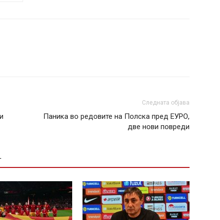
Следната објава
и
Паника во редовите на Полска пред ЕУРО,
две нови повреди
Т