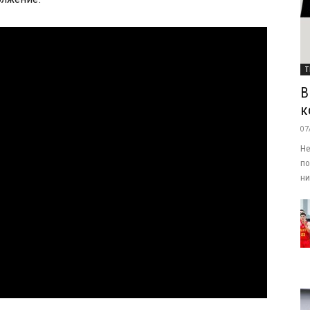
Т
В
к
07
Не
по
ни.