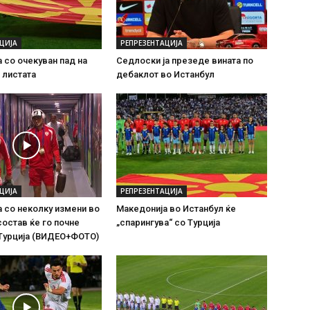
ЦИЈА
РЕПРЕЗЕНТАЦИЈА
 со очекуван пад на
Седлоски ја презеде вината по
 листата
дебаклот во Истанбул
ЦИЈА
РЕПРЕЗЕНТАЦИЈА
 со неколку измени во
Македонија во Истанбул ќе
состав ќе го почне
„спарингува“ со Турција
 Турција (ВИДЕО+ФОТО)