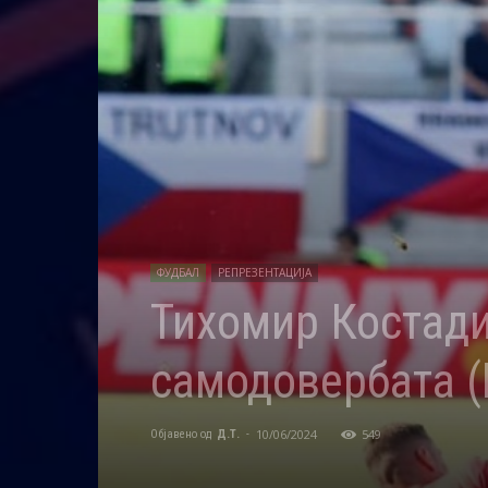
ФУДБАЛ
РЕПРЕЗЕНТАЦИЈА
Тихомир Костади
самодовербата 
10/06/2024
549
Објавено од
Д.Т.
-