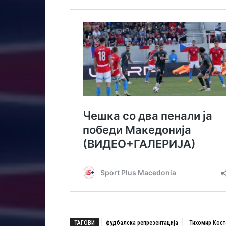
ТАГОВИ
фудбалска репрезентација
Тихомир Кос