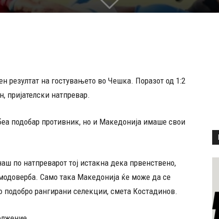
ен резултат на гостувањето во Чешка. Поразот од 1:2
н, пријателски натпревар.
беа подобар противник, но и Македонија имаше свои
аш по натпреварот тој истакна дека првенствено,
самодоверба. Само така Македонија ќе може да се
о подобро рангирани селекции, смета Костадинов.
олжение.