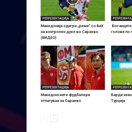
РЕПРЕЗЕНТАЦИЈА
РЕПРЕЗЕНТА
Македонија одигра „реми“ со БиХ
Босанците 
на контролен дуел во Сараево
голови по 
(ВИДЕО)
РЕПРЕЗЕНТАЦИЈА
РЕПРЕЗЕНТА
Македонските фудбалери
Барди нема
отпатуваа за Сараево
Турција