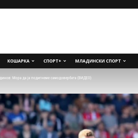
КОШАРКА
СПОРТ+
МЛАДИНСКИ СПОРТ
динов: Мора да ја подигнеме самодовербата (ВИДЕО)