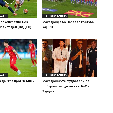
ЦИЈА
РЕПРЕЗЕНТАЦИЈА
поконкретни: Без
Македонија во Сараево гостува
првиот дел (ВИДЕО)
кај БиХ
ЦИЈА
РЕПРЕЗЕНТАЦИЈА
 да игра против БиХ и
Македонските фудбалери се
собираат за дуелите со БиХ и
Турција