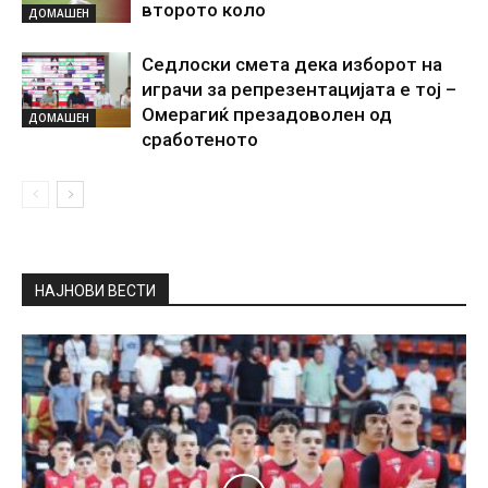
второто коло
ДОМАШЕН
Седлоски смета дека изборот на
играчи за репрезентацијата е тој –
Омерагиќ презадоволен од
ДОМАШЕН
сработеното
НАЈНОВИ ВЕСТИ