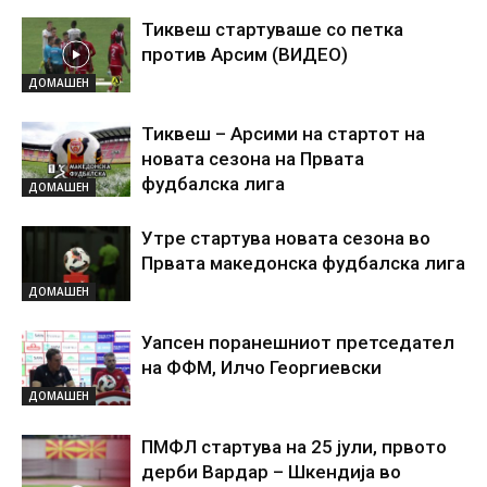
Тиквеш стартуваше со петка
против Арсим (ВИДЕО)
ДОМАШЕН
Тиквеш – Арсими на стартот на
новата сезона на Првата
фудбалска лига
ДОМАШЕН
Утре стартува новата сезона во
Првата македонска фудбалска лига
ДОМАШЕН
Уапсен поранешниот претседател
на ФФМ, Илчо Георгиевски
ДОМАШЕН
ПМФЛ стартува на 25 јули, првото
дерби Вардар – Шкендија во