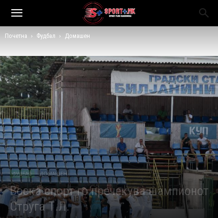
Почетна
Фудбал
Домашен
ФУДБАЛ
ДОМАШЕН
Воска спорт го пречекува шампионот
Струга Т.Л.