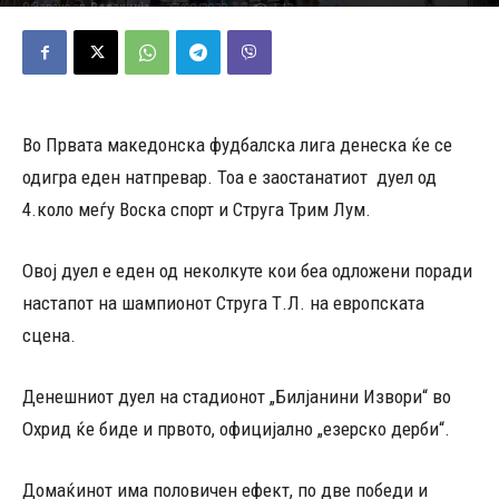
27/09/2023
513
Објавено од
Редакција
-
Во Првата македонска фудбалска лига денеска ќе се
одигра еден натпревар. Тоа е заостанатиот дуел од
4.коло меѓу Воска спорт и Струга Трим Лум.
Овој дуел е еден од неколкуте кои беа одложени поради
настапот на шампионот Струга Т.Л. на европската
сцена.
Денешниот дуел на стадионот „Билјанини Извори“ во
Охрид ќе биде и првото, официјално „езерско дерби“.
Домаќинот има половичен ефект, по две победи и