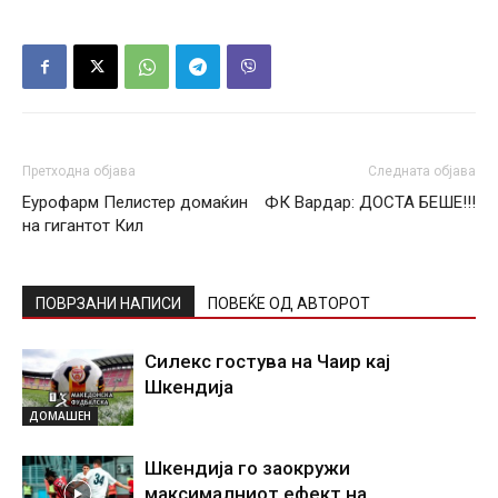
Претходна објава
Следната објава
Еурофарм Пелистер домаќин
ФК Вардар: ДОСТА БЕШЕ!!!
на гигантот Кил
ПОВРЗАНИ НАПИСИ
ПОВЕЌЕ ОД АВТОРОТ
Силекс гостува на Чаир кај
Шкендија
ДОМАШЕН
Шкендија го заокружи
максималниот ефект на