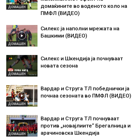
домаќините во воденото коло на
ДОМАШЕН
ПМФЛ (ВИДЕО)
Силекс ја наполни мрежата на
Башкими (ВИДЕО)
ДОМАШЕН
Силекс и Шкендија ја почнуваат
новата сезона
ДОМАШЕН
Вардар и Струга ТЛ победнички ја
почнаа сезоната во ПМФЛ (ВИДЕО)
ДОМАШЕН
Вардар и Струга ТЛ почнуваат
против „новајлиите“ Брегалница и
арачиновска Шкендија
ДОМАШЕН