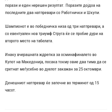
порази и еден нерешен резултат. Поразите дојдоа на
последните два натпревари со Работнички и Шкупи.
Шампионот е во победничка низа од три натпревари, а
со евентуален нов триумф Струга ќе се пробие дури на
второто место на табелата.
Инаку вчерашната ждрепка за осминафиналето во
Купот на Македонија, посака токму овие два тима да се
сретнат меѓусебно во дуелот закажан за 25 октомври.
Денешниот натпревар ќе започне во терминот од 15
часот.