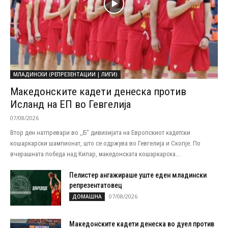
МЛАДИНСКИ (РЕПРЕЗЕНТАЦИИ | ЛИГИ)
Македонските кадети денеска против
Исланд на ЕП во Гевгелија
07/08/2026
Втор ден натпревари во ,,Б" дивизијата на Европскиот кадетски
кошаркарски шампионат, што се одржува во Гевгелија и Скопје. По
вчерашната победа над Кипар, македонската кошаркарска...
Пелистер ангажираше уште еден младински
репрезентатовец
07/08/2026
ДОМАШНА
Македонските кадети денеска во дуел против