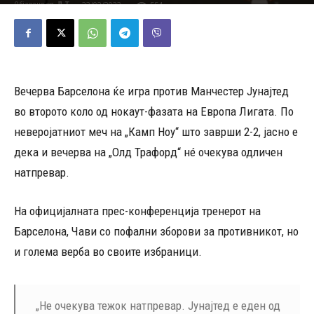
23/02/2023
554
Објавено од
Д.Т.
-
Вечерва Барселона ќе игра против Манчестер Јунајтед
во второто коло од нокаут-фазата на Европа Лигата. По
неверојатниот меч на „Камп Ноу“ што заврши 2-2, јасно е
дека и вечерва на „Олд Трафорд“ нé очекува одличен
натпревар.
На официјалната прес-конференција тренерот на
Барселона, Чави со пофални зборови за противникот, но
и голема верба во своите избраници.
„Не очекува тежок натпревар. Јунајтед е еден од