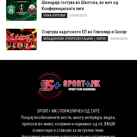
Шкендија гостува во Шкотска, во меч од
Конференциската лига
06/08/2026
УЕФА КУПОВИ
Стартува кадетското ЕП во Гевгелија и Скопје
06/08/2026
МЛАДИНСКИ (РЕПРЕЗЕНТАЦИИ | ЛИГИ)
SPORT+ MK | ПОРАЗЛИЧЕН ОД СИТЕ
Покрај вообичаените вести, многу интервјуа, видеа,
преноси во живо, колумни и најважно од сѐ, ВАШИ
коментари и ставови за актуелни теми.
Најголемо внимание и простор ќе им отстапиме на