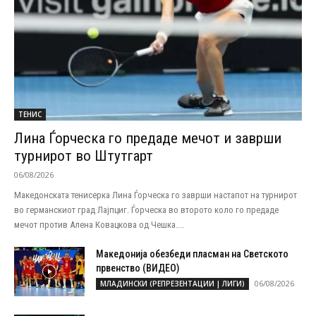
ТЕНИС
Лина Ѓорческа го предаде мечот и заврши
турнирот во Штутгарт
06/08/2026
Македонската тенисерка Лина Ѓорческа го заврши настапот на турнирот
во германскиот град Лајпциг. Ѓорческа во второто коло го предаде
мечот против Алена Ковацкова од Чешка....
Македонија обезбеди пласман на Светското
првенство (ВИДЕО)
06/08/2026
МЛАДИНСКИ (РЕПРЕЗЕНТАЦИИ | ЛИГИ)