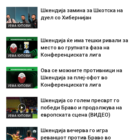
Шкендија замина за Шкотска на
дуел со Хибернијан
УЕФА КУПОВИ
Шкендија ќе има тешки ривали за
место во групната фаза на
Конференциската лига
УЕФА КУПОВИ
Ова се можните противници на
Шкендија за плеј-офот во
Конференциската лига
УЕФА КУПОВИ
Шкендија со голем пресврт го
победи Браво и продолжува на
европската сцена (ВИДЕО)
УЕФА КУПОВИ
Шкендија вечерва го игра
реваншот против Браво во