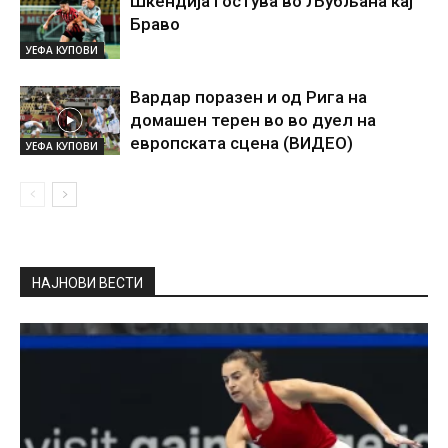
Шкендија гостува во Љубљана кај
Браво
УЕФА КУПОВИ
Вардар поразен и од Рига на
домашен терен во во дуел на
европската сцена (ВИДЕО)
УЕФА КУПОВИ
НАЈНОВИ ВЕСТИ