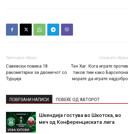
Претходна објава
Следната објава
Савевски повика 18
Тен Хаг: Кога играте против
ракометарки за двомечот со
таков тим како Барселона
Турција
морате да играте најдобро
ПОВРЗАНИ НАПИСИ
ПОВЕЌЕ ОД АВТОРОТ
Шкендија гостува во Шкотска, во
меч од Конференциската лига
УЕФА КУПОВИ