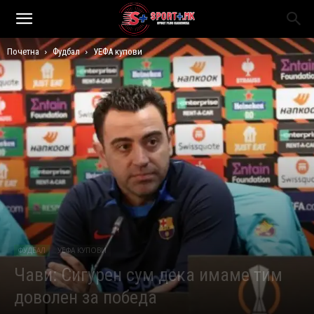
Почетна
Фудбал
УЕФА купови
ФУДБАЛ
УЕФА КУПОВИ
Чави: Сигурен сум дека имаме тим
доволен за победа