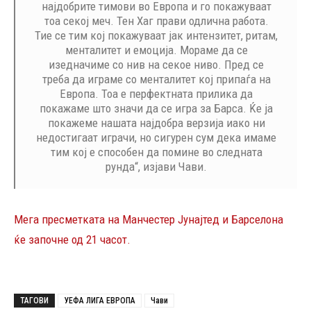
најдобрите тимови во Европа и го покажуваат
тоа секој меч. Тен Хаг прави одлична работа.
Тие се тим кој покажуваат јак интензитет, ритам,
менталитет и емоција. Мораме да се
изедначиме со нив на секое ниво. Пред се
треба да играме со менталитет кој припаѓа на
Европа. Тоа е перфектната прилика да
покажаме што значи да се игра за Барса. Ќе ја
покажеме нашата најдобра верзија иако ни
недостигаат играчи, но сигурен сум дека имаме
тим кој е способен да помине во следната
рунда“, изјави Чави.
Мега пресметката на Манчестер Јунајтед и Барселона
ќе започне од 21 часот.
ТАГОВИ
УЕФА ЛИГА ЕВРОПА
Чави