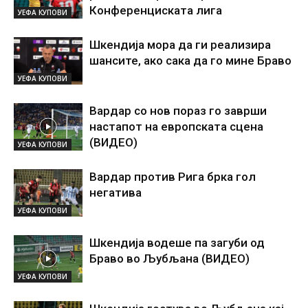
Конференциската лига
УЕФА КУПОВИ
Шкендија мора да ги реализира
шансите, ако сака да го мине Браво
УЕФА КУПОВИ
Вардар со нов пораз го заврши
настапот на европската сцена
(ВИДЕО)
УЕФА КУПОВИ
Вардар против Рига брка гол
негатива
УЕФА КУПОВИ
Шкендија водеше па загуби од
Браво во Љубљана (ВИДЕО)
УЕФА КУПОВИ