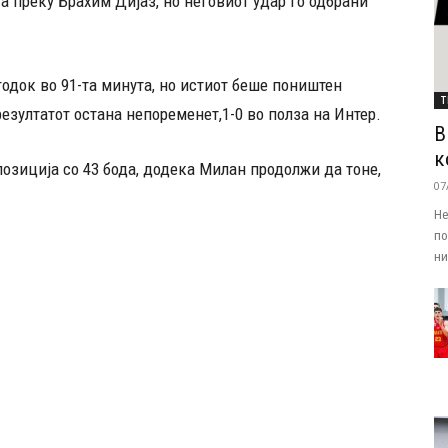
та преку Брахим Дијаз, но неговиот удар го одбрани
одок во 91-та минута, но истиот беше поништен
Т
езултатот остана непоременет,1-0 во полза на Интер.
В
к
позиција со 43 бода, додека Милан продолжи да тоне,
07
Не
по
ни.