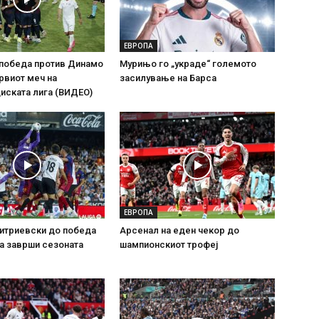
ЕВРОПА
 победа против Динамо
Мурињо го „украде“ големото
рвиот меч на
засилување на Барса
иската лига (ВИДЕО)
ЕВРОПА
итриевски до победа
Арсенал на еден чекор до
ја заврши сезоната
шампионскиот трофеј