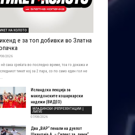
ИКЕТ НА КОЛОТО
икенд е за топ добивки во Златна
опачка
/08/2026
 нѐ сака среќата во последно време, тоа го докажа и
следниот тикет кој за 2 пара, со по само еден гол не
..
Исландска лекција за
македонските кошаркарски
надежи (ВИДЕО)
МЛАДИНСКИ (РЕПРЕЗЕНТАЦИИ |
ЛИГИ)
07/08/2026
Два „ВАР“ пенали на дуелот
Шкендија А. – Силекс за „реми“...