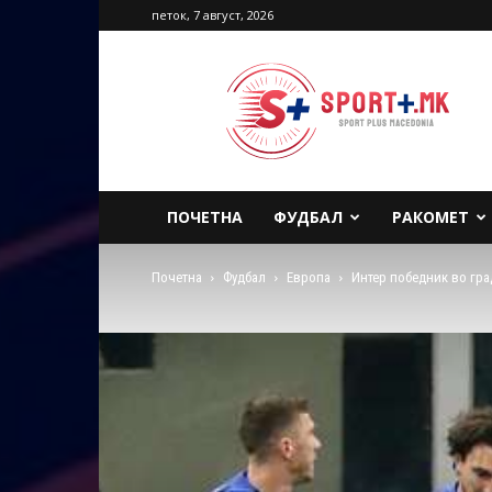
петок, 7 август, 2026
Sport
Plus
Macedonia
ПОЧЕТНА
ФУДБАЛ
РАКОМЕТ
Почетна
Фудбал
Европа
Интер победник во гра