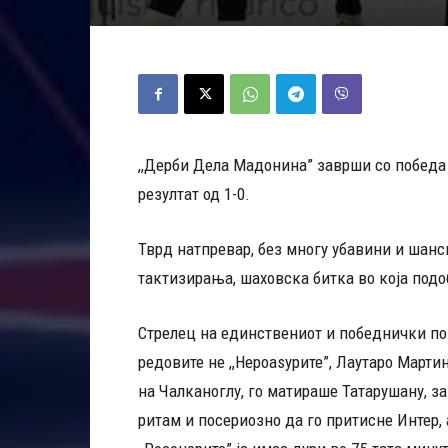
,,Дерби Дела Мадонина” заврши со победа 
резултат од 1-0.
Тврд натпревар, без многу убавини и шанс
тактизирања, шаховска битка во која подо
Стрелец на единствениот и победнички по
редовите не ,,Нероаѕурите”, Лаутаро Марти
на Чалканоглу, го матираше Татарушану, за
ритам и посериозно да го притисне Интер, 