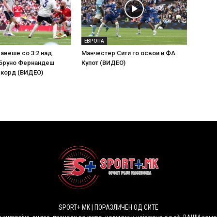
ЕВРОПА
лавеше со 3:2 над
Манчестер Сити го освои и ФА
 Бруно Фернандеш
Купот (ВИДЕО)
екорд (ВИДЕО)
SPORT+ MK | ПОРАЗЛИЧЕН ОД СИТЕ