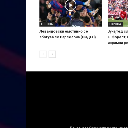
ЕВРОПА
ЕВРОПА
Левандовски емотивно се
Јунајтед с
збогува со Барселона (ВИДЕО)
Н.Форест,
израмни р