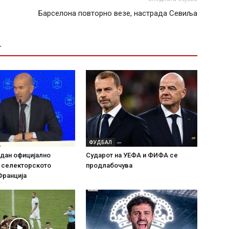
Барселона повторно везе, настрада Севиља
Т
ФУДБАЛ
дан официјално
Сударот на УЕФА и ФИФА се
а селекторското
продлабочува
Франција