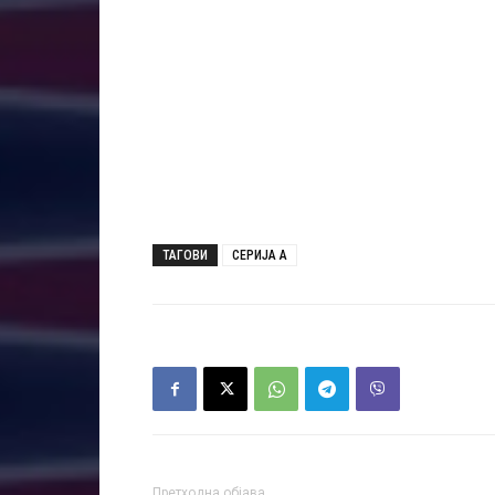
ТАГОВИ
СЕРИЈА А
Претходна објава