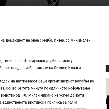
на домаќинот на оваа средба, Интер, со минимален
и, типично за Италијанско дерби со многу
бро се снајдоа избраниците на Симоне Инзаги.
годок на натпреварот беше аргентинскиот напаѓач во
нез, кој во 34-тата минута по одличното нафрлување
 водство од 1-0. Милан никако не успеа да фати
а единствената вистинска прилика за гол ја