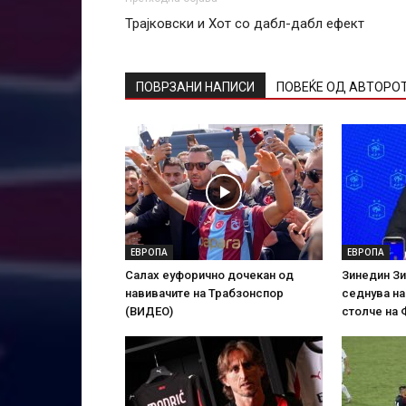
Трајковски и Хот со дабл-дабл ефект
ПОВРЗАНИ НАПИСИ
ПОВЕЌЕ ОД АВТОРО
ЕВРОПА
ЕВРОПА
Салах еуфорично дочекан од
Зинедин Зи
навивачите на Трабзонспор
седнува н
(ВИДЕО)
столче на 