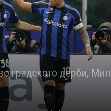
во градското дерби, Мил