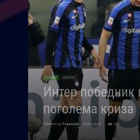
ФУДБАЛ
ЕВРОПА
Интер победник 
поголема криза
05/02/2023
451
Објавено од
Редакција
-