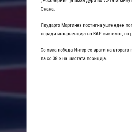
,,Росонерите” ја имаа дури во 75-тата мину
Онана.
Лаударто Мартинез постигна уште еден пог
поради интервенција на ВАР системот, па р
Со оваа победа Интер се врати на втората 
па со 38 е на шестата позиција.