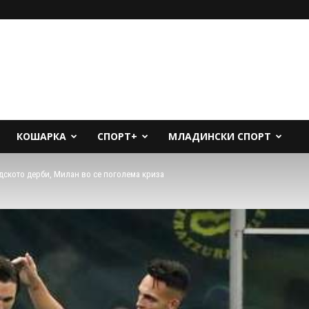
КОШАРКА
СПОРТ+
МЛАДИНСКИ СПОРТ
дското дерби, Милан во се поголема криза