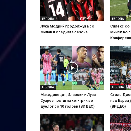
ЕВРОПА
ЕВРОПА
Лука Модриќ продолжува со
Силекс со
Милан и следната сезона
Минск во п
Конференц
ЕВРОПА
ЕВРОПА
Македонецот, Илиоски и Луис
Столе Дим
Суарез постигна хет-трик во
над Барса 
дуелот со 10 голови (ВИДЕО)
(ВИДЕО)