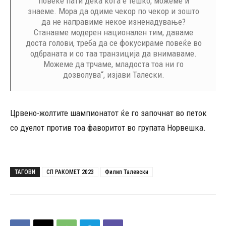
повеќе пати дека кога е тешко, можеме и
знаеме. Мора да одиме чекор по чекор и зошто
да не направиме некое изненадување?
Станавме модерен национален тим, даваме
доста голови, треба да се фокусираме повеќе во
одбраната и со таа транзиција да внимаваме.
Можеме да трчаме, младоста тоа ни го
дозволува“, изјави Талески.
Црвено-жолтите шампионатот ќе го започнат во петок
со дуелот против тоа фаворитот во групата Норвешка.
ТАГОВИ
СП РАКОМЕТ 2023
Филип Талевски