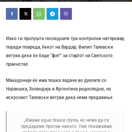
10/01/2023
588
Објавено од
Редакција
-
Иако ги пропушти последните три контролни натпревар,
поради повреда, бекот на Вардар, Филип Талевски
ветува дека ќе биде “фит” за стартот на Светското
првенство.
Македонија ќе има тешка задача во дуелите со
Норвешка, Холандија и Аргентина редоследно, но
искусниот Талевски ветува дека нема предавање.
„Имаме една тешка група, но нема да се
предадеме против никого. Ние покажавме