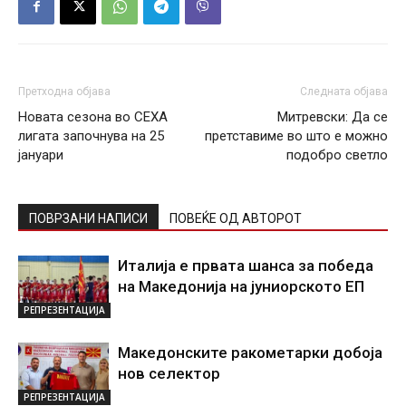
Претходна објава
Следната објава
Новата сезона во СЕХА
Митревски: Да се
лигата започнува на 25
претставиме во што е можно
јануари
подобро светло
ПОВРЗАНИ НАПИСИ
ПОВЕЌЕ ОД АВТОРОТ
Италија е првата шанса за победа
на Македонија на јуниорското ЕП
РЕПРЕЗЕНТАЦИЈА
Македонските ракометарки добоја
нов селектор
РЕПРЕЗЕНТАЦИЈА