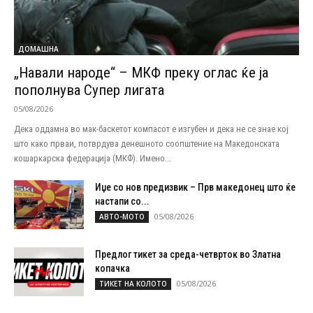
ДОМАШНА
„Навали народе“ – МКФ преку оглас ќе ја
пополнува Супер лигата
05/08/2026
Дека оддамна во мак-баскетот компасот е изгубен и дека не се знае кој
што како прваи, потврдува денешното соопштение на Македонската
кошаркарска федерација (МКФ). Имено...
Иџе со нов предизвик – Прв македонец што ќе
настапи со...
05/08/2026
АВТО-МОТО
Предлог тикет за среда-четврток во Златна
копачка
05/08/2026
ТИКЕТ НА КОЛОТО