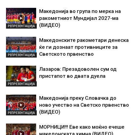
Македонија во група по мерка на
ракометниот Мундијал 2027-ма
(ВИДЕО)
РЕПРЕЗЕНТАЦИЈА
Македонските ракометари денеска
ќе ги дознаат противниците за
Светското првенство
РЕПРЕЗЕНТАЦИЈА
Лазаров: Презадоволен сум од
пристапот во двата дуела
РЕПРЕЗЕНТАЦИЈА
Македонија преку Словачка до
ново учество на Светско првенство
(ВИДЕО)
РЕПРЕЗЕНТАЦИЈА
МОРНИЦИ!!! Еве како моќно ечеше
македонската химна (ВИДЕО)