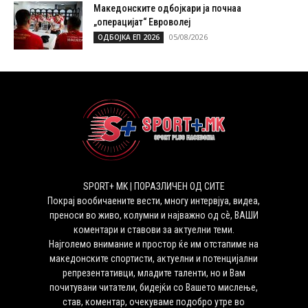
Македонските одбојкари ја почнаа
„операцијат“ Евроволеј
05/08/2026
ОДБОЈКА ЕП 2026
SPORT+ MK | ПОРАЗЛИЧЕН ОД СИТЕ
Покрај вообичаените вести, многу интервјуа, видеа,
преноси во живо, колумни и најважно од сѐ, ВАШИ
коментари и ставови за актуелни теми.
Најголемо внимание и простор ќе им отстапиме на
македонските спортисти, актуелни и потенцијални
репрезентативци, младите таленти, но и Вам
почитувани читатели, бидејќи со Вашето мислење,
став, коментар, очекуваме подобро утре во