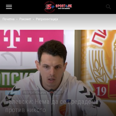
Почетна
Ракомет
Репрезентација
РАКОМЕТ
РЕПРЕЗЕНТАЦИЈА
СП 2023
Талевски: Нема да се предадеме
против никого