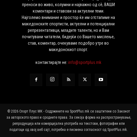
преноси во живо, колумни и најважно од сѐ, ВАШИ
коментари и ставови за актуелни теми.
Најголемо внимание и простор ќе им отстапиме на
македонските спортисти, актуелни и потенцијални
репрезентативци, младите таленти, но и Вам
почитувани читатели, бидејќи со Вашето мислење,
став, коментар, очекуваме подобро утре во
македонскиот спорт.
контактирајте не:
info@sportplus.mk
© 2026 Спорт Плус МК - Содржините на SportPlus.mk се заштитени со Законот
за авторското право и сродните права. За секоја форма на распространување,
репродукција или комерцијална употреба на текстови, фотографии или
податоци од овој веб сајт, потребна е писмена согласност од SportPlus.mk.