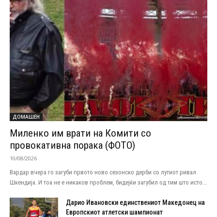
ДОМАШЕН
Миленко им врати на Комити со
провокативна порака (ФОТО)
10/08/2026
Вардар вчера го загуби првото ново сезонско дерби со лутиот ривал
Шкендија. И тоа не е никаков проблем, бидејќи загубил од тим што исто...
Дарио Ивановски единствениот Македонец на
Европскиот атлетски шампионат