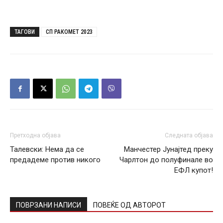
ТАГОВИ
СП РАКОМЕТ 2023
Претходна објава
Следната објава
Талевски: Нема да се
Манчестер Јунајтед преку
предадеме против никого
Чарлтон до полуфинале во
ЕФЛ купот!
ПОВРЗАНИ НАПИСИ
ПОВЕЌЕ ОД АВТОРОТ