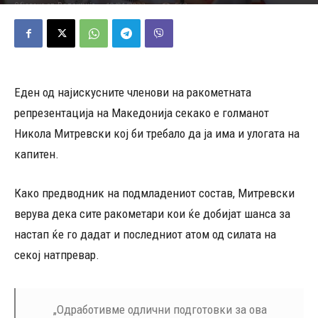
10/01/2023
568
Објавено од
Редакција
-
Еден од најискусните членови на ракометната
репрезентација на Македонија секако е голманот
Никола Митревски кој би требало да ја има и улогата на
капитен.
Како предводник на подмладениот состав, Митревски
верува дека сите ракометари кои ќе добијат шанса за
настап ќе го дадат и последниот атом од силата на
секој натпревар.
„Одработивме одлични подготовки за ова