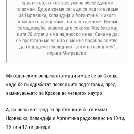
првенство, на кое заслужено обезбедивме
пласман. Дојде време сега да се подготвуваме
за Норвешка, Холандија и Аргентина. Никого
нема да го прецениме, ниту потцениме. Имаме
самодоверба, знаеме што сакаме. Желбата кај
сите 20 играчи е на највисоко ниво. Сакаме да
се претставиме во што е можно подобро светло,
да го дадеме последниот атом на секој меч“,
изјави Митревски.
Македонските репрезентативци и утре се во Скопје,
каде ќе ги одработат последните подготовки, пред
заминувањето за Краков во четврток наутро.
А, во полскиот град за противници ќе ги имаат
Норвешка, Холандија и Аргентина редоследно на 13-ти,
15-ти и 17-ти јануари.