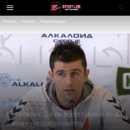
Почетна
Ракомет
Репрезентација
РАКОМЕТ
РЕПРЕЗЕНТАЦИЈА
СП 2023
Митревски: Да се претставиме во што
е можно подобро светло