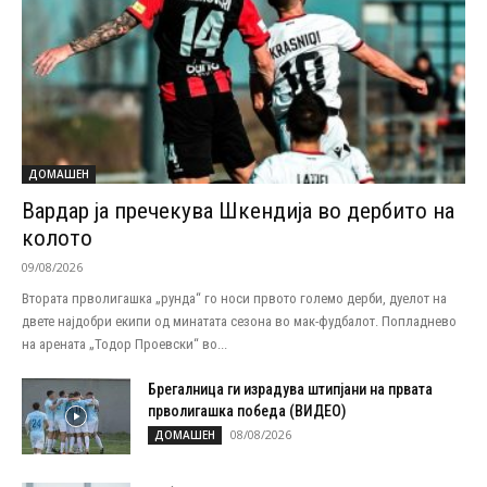
ДОМАШЕН
Вардар ја пречекува Шкендија во дербито на
колото
09/08/2026
Втората прволигашка „рунда“ го носи првото големо дерби, дуелот на
двете најдобри екипи од минатата сезона во мак-фудбалот. Попладнево
на арената „Тодор Проевски“ во...
Брегалница ги израдува штипјани на првата
прволигашка победа (ВИДЕО)
08/08/2026
ДОМАШЕН