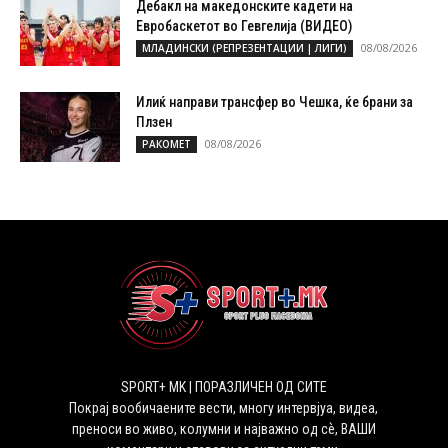
Дебакл на македонските кадети на
Евробаскетот во Гевгелија (ВИДЕО)
08/08/2026
МЛАДИНСКИ (РЕПРЕЗЕНТАЦИИ | ЛИГИ)
Илиќ направи трансфер во Чешка, ќе брани за
Плзен
08/08/2026
РАКОМЕТ
SPORT+ MK | ПОРАЗЛИЧЕН ОД СИТЕ
Покрај вообичаените вести, многу интервјуа, видеа,
преноси во живо, колумни и најважно од сѐ, ВАШИ