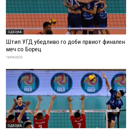
ОДБОЈКА
Штип УГД убедливо го доби првиот финален
меч со Борец
16/04/2026
ОДБОЈКА