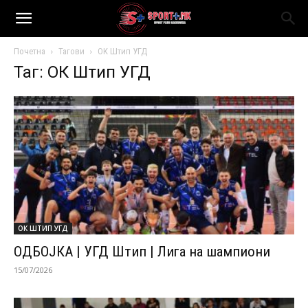
Почетна
Тагови
ОК Штип УГД
Таг: ОК Штип УГД
ОК ШТИП УГД
ОДБОЈКА | УГД Штип | Лига на шампиони
15/07/2026