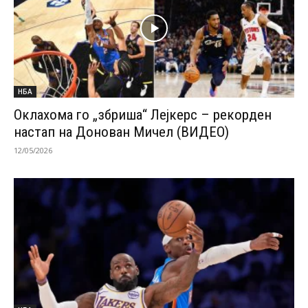
НБА
Оклахома го „збриша“ Лејкерс – рекорден
настап на Донован Мичел (ВИДЕО)
12/05/2026