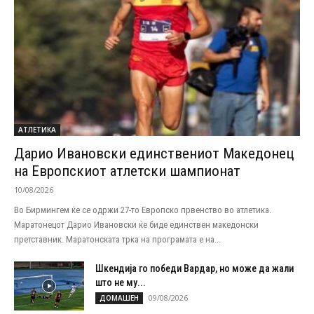
АТЛЕТИКА
Дарио Ивановски единствениот Македонец
на Европскиот атлетски шампионат
10/08/2026
Во Бирмингем ќе се одржи 27-то Европско првенство во атлетика.
Маратонецот Дарио Ивановски ќе биде единствен македонски
претставник. Маратонската трка на програмата е на...
Шкендија го победи Вардар, но може да жали
што не му...
09/08/2026
ДОМАШЕН