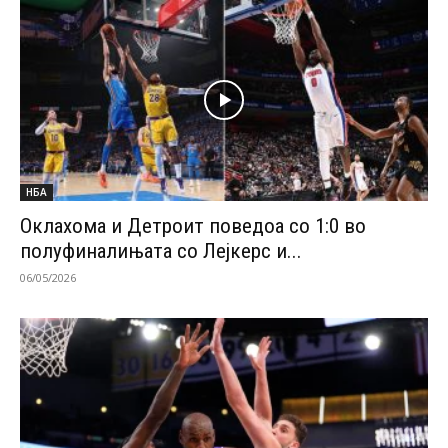
НБА
Оклахома и Детроит поведоа со 1:0 во
полуфиналињата со Лејкерс и...
06/05/2026