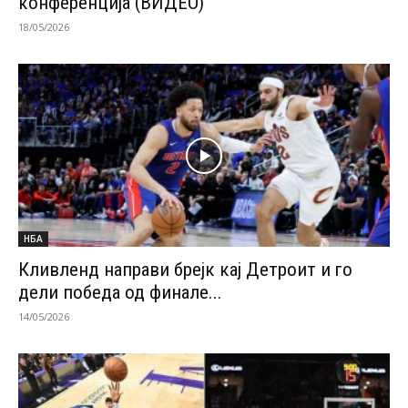
конференција (ВИДЕО)
18/05/2026
НБА
Кливленд направи брејк кај Детроит и го
дели победа од финале...
14/05/2026