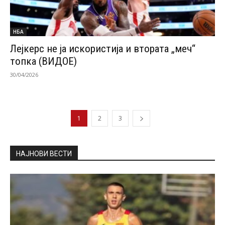
НБА
Лејкерс не ја искористија и втората „меч“
топка (ВИДОЕ)
30/04/2026
1
2
3
НАЈНОВИ ВЕСТИ