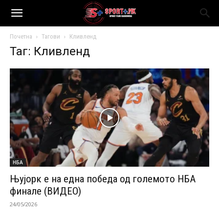
Почетна
Тагови
Кливленд
Таг: Кливленд
НБА
Њујорк е на една победа од големото НБА
финале (ВИДЕО)
24/05/2026