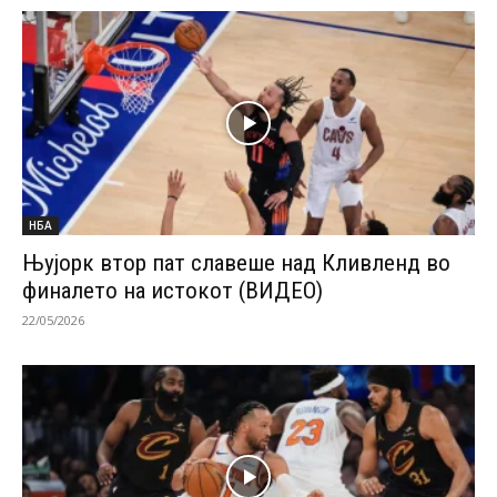
НБА
Њујорк втор пат славеше над Кливленд во
финалето на истокот (ВИДЕО)
22/05/2026