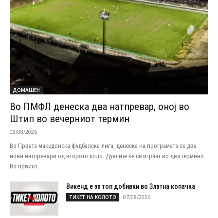
ДОМАШЕН
Во ПМФЛ денеска два натпревар, оној во
Штип во вечерниот термин
08/08/2026
Во Првата македонска фудбалска лига, денеска на програмата се два
нови натпревари од второто коло. Дуелите ќе се играат во два термини.
Во првиот...
Викенд е за топ добивки во Златна копачка
07/08/2026
ТИКЕТ НА КОЛОТО