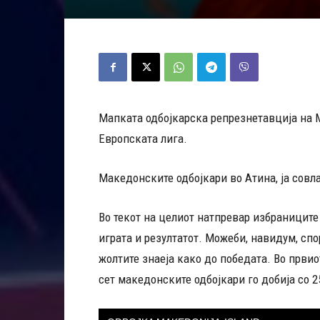
Мапката одбојкарска репрезнетавција на 
Европската лига.
Македонските одбојкари во Атина, ја совла
Во текот на целиот натпревар избраниците
играта и резултатот. Можеби, навидум, спо
жолтите знаеја како до победата. Во првио
сет македонските одбојкари го добија со 2