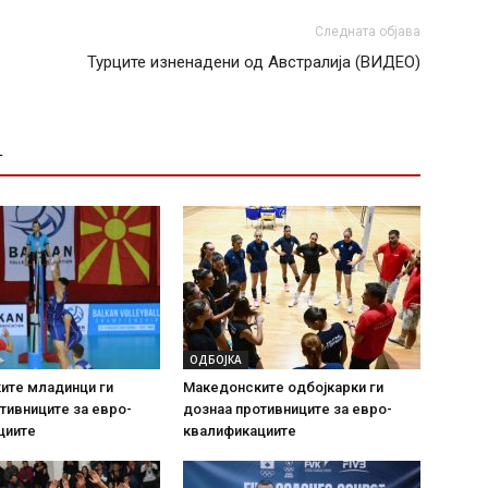
Следната објава
Турците изненадени од Австралија (ВИДЕО)
Т
ОДБОЈКА
ите младинци ги
Македонските одбојкарки ги
тивниците за евро-
дознаа противниците за евро-
циите
квалификациите