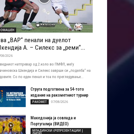
ОМАШЕН
ва „ВАР“ пенали на дуелот
кендија А. – Силекс за „реми“...
/08/2026
ведниот натпревар од 2.коло во ПМФЛ, меѓу
ачиновска Шкендија и Силекс заврши си „поделба“ на
довите. Со по еден пенал и тоа по прегледување...
Струга подготвена за 54-тото
издание на ракометниот турнир
07/08/2026
РАКОМЕТ
Македонија ја совлада и
Португалија (ВИДЕО)
МЛАДИНСКИ (РЕПРЕЗЕНТАЦИИ |
ЛИГИ)