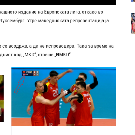
нашното издание на Европската лига, откако во
уксембург. Утре македонската репрезентација ја
 се воздржа, а да не испровоцира. Така за време на
ниот код „MKD“, стоеше „
N
MKD“