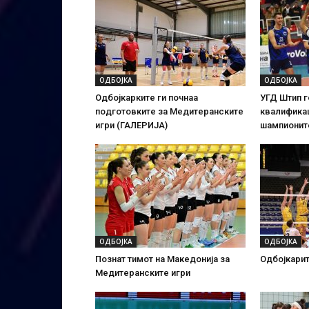
ОДБОЈКА
ОДБОЈКА
Одбојкарките ги почнаа
УГД Штип г
подготовките за Медитеранските
квалификац
игри (ГАЛЕРИЈА)
шампионит
ОДБОЈКА
ОДБОЈКА
Познат тимот на Македонија за
Одбојкарит
Медитеранските игри