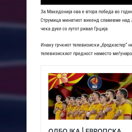
За Македонија ова е втора победа во годи
Струмица минатиот викенд славевме над Л
чека дуел со лутот ривал Грција.
Инаку грчкиот телевизиски „бродкастер“ не
телевизискиот предност наместо меѓународ