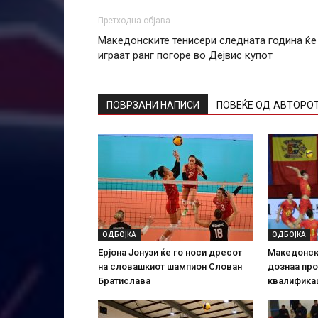
Претходна објава
Македонските тенисери следната година ќе
играат ранг погоре во Дејвис купот
ПОВРЗАНИ НАПИСИ
ПОВЕЌЕ ОД АВТОРО
ОДБОЈКА
ОДБОЈКА
Ерјона Јонузи ќе го носи дресот
Македонск
на словашкиот шампион Слован
дознаа про
Братислава
квалифика