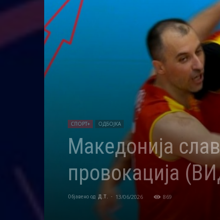
СПОРТ+
ОДБОЈКА
Македонија слав
провокација (В
13/06/2026
869
Објавено од
Д.Т.
-