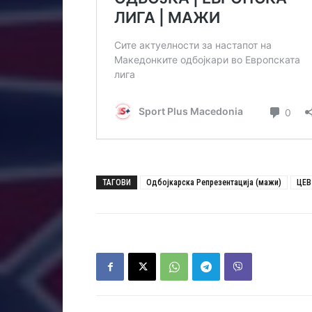
ТАГОВИ
Одбојкарска Репрезентација (мажи)
ЦЕВ