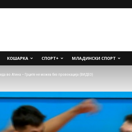
КОШАРКА
СПОРТ+
МЛАДИНСКИ СПОРТ
еда во Атина – Грците не можеа без провокација (ВИДЕО)