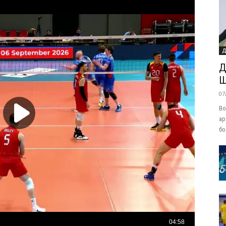
Д
Д
Ш
07
Во
ар
бо