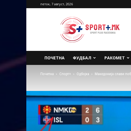
петок, 7 август, 2026
Sport
Plus
Macedonia
ПОЧЕТНА
ФУДБАЛ
РАКОМЕТ
Почетна
Спорт+
Одбојка
Македонија слави поб