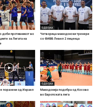
ОДБОЈКА
о доби противникот во
Четворица македонски тренери
иите за Лигата на
со ФИВБ Левел 2 лиценца
е
ОДБОЈКА
е поразени од Израел
Македонија подобра од Косово
во Европската лига