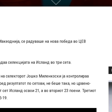
Макеоднија, се радуваше на нова победа во ЦЕВ
даа селекцијата на Исланд во три сета.
 на селекторот Јошко Миленкоски ја контролираа
ред резултатот по сетови, не беше така, но црвено-
т сет Исланд освои 21, а во вториот 23 поени. Третиот
5-19.