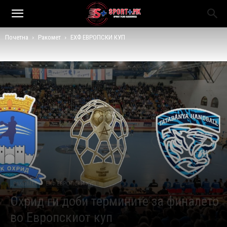
Почетна
Ракомет
ЕХФ ЕВРОПСКИ КУП
РАКОМЕТ
ЕХФ ЕВРОПСКИ КУП
Охрид ги доби термините за финалето
во Европскиот куп