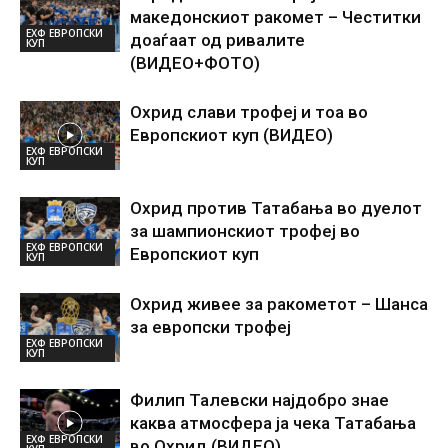
македонскиот ракомет – Честитки
ЕХФ ЕВРОПСКИ
доаѓаат од ривалите
КУП
(ВИДЕО+ФОТО)
Охрид слави трофеј и тоа во
Европскиот куп (ВИДЕО)
ЕХФ ЕВРОПСКИ
КУП
Охрид против Татабања во дуелот
за шампионскиот трофеј во
ЕХФ ЕВРОПСКИ
Европскиот куп
КУП
Охрид живее за ракометот – Шанса
за европски трофеј
ЕХФ ЕВРОПСКИ
КУП
Филип Талевски најдобро знае
каква атмосфера ја чека Татабања
ЕХФ ЕВРОПСКИ
во Охрид (ВИДЕО)