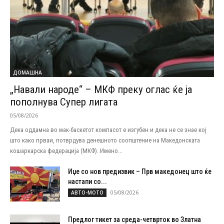
ДОМАШНА
„Навали народе“ – МКФ преку оглас ќе ја
пополнува Супер лигата
05/08/2026
Дека оддамна во мак-баскетот компасот е изгубен и дека не се знае кој
што како прваи, потврдува денешното соопштение на Македонската
кошаркарска федерација (МКФ). Имено...
Иџе со нов предизвик – Прв македонец што ќе
настапи со...
05/08/2026
АВТО-МОТО
Предлог тикет за среда-четврток во Златна