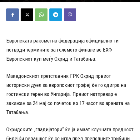
11/05/2026
669
Објавено од
Д.Т.
-
Европската ракометна федерација официјално ги
потврди термините за големото финале во ЕХФ
Европскиот куп меѓу Охрид и Татабања.
Македонскиот претставник ГРК Охрид првиот
историски дуел за европскиот трофеј ќе го одигра на
гостински терен во Унгарија. Првиот натпревар е
закажан за 24 мај со почеток во 17 часот во арената на
Татабања.
Охридските „гладијатори“ ќе ја имаат клучната предност
бидејќи реваншот ќе се игра пред преполните трибини