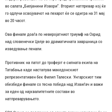
во салата „Билјанини Извори“. Вториот натпревар кој ќе
го одлучи освојувачот на пехарот ќе се одигра на 31 мај
во 20 часот.
Ова финале доаѓа по неверојатниот триумф на Охрид
над словенечки Целје во драматичната завршница со
изведување пенали.
Противник на патот до трофејот е силната екипа на
Татабања каде настапува македонскиот
репрезентативен бек Филип Талески. Унгарскиот тим
обезбеди финале со тесна победа над Извиѓач и важи
за еден од најквалитетните состави во
натпреварувањето.