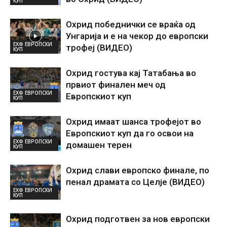
КУП
Охрид победнички се враќа од
Унгарија и е на чекор до европски
ЕХФ ЕВРОПСКИ
трофеј (ВИДЕО)
КУП
Охрид гостува кај Татабања во
првиот финален меч од
ЕХФ ЕВРОПСКИ
Европскиот куп
КУП
Охрид имаат шанса трофејот во
Европскиот куп да го освои на
ЕХФ ЕВРОПСКИ
домашен терен
КУП
Охрид слави европско финале, по
пенал драмата со Целје (ВИДЕО)
ЕХФ ЕВРОПСКИ
КУП
Охрид подготвен за нов европски