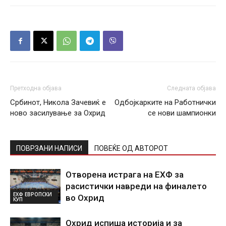
Претходна објава
Следната објава
Србинот, Никола Зачевиќ е
Одбојкарките на Работнички
ново засилување за Охрид
се нови шампионки
ПОВРЗАНИ НАПИСИ
ПОВЕЌЕ ОД АВТОРОТ
Отворена истрага на ЕХФ за
расистички навреди на финалето
ЕХФ ЕВРОПСКИ
во Охрид
КУП
Охрид испиша историја и за