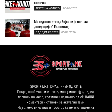
копачка
05/08/2026
ТИКЕТ НА КОЛОТО
Македонските одбојкари ја почнаа
„операцијат“ Евроволеј
05/08/2026
ОДБОЈКА ЕП 2026
SPORT+ MK | ПОРАЗЛИЧЕН ОД СИТЕ
Покрај вообичаените вести, многу интервјуа, видеа,
преноси во живо, колумни и најважно од сѐ, ВАШИ
коментари и ставови за актуелни теми.
Најголемо внимание и простор ќе им отстапиме на