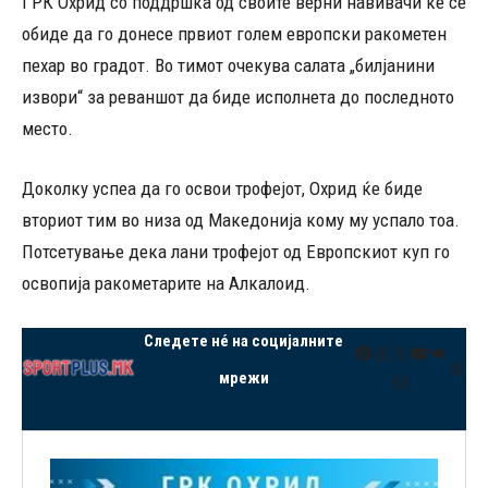
ГРК Охрид со поддршка од своите верни навивачи ќе се
обиде да го донесе првиот голем европски ракометен
пехар во градот. Во тимот очекува салата „билјанини
извори“ за реваншот да биде исполнета до последното
место.
Доколку успеа да го освои трофејот, Охрид ќе биде
вториот тим во низа од Македонија кому му успало тоа.
Потсетување дека лани трофејот од Европскиот куп го
освопија ракометарите на Алкалоид.
Следете нé на социјалните
Facebook
Instagram
X
YouTube
VK
Thre
мрежи
Mail