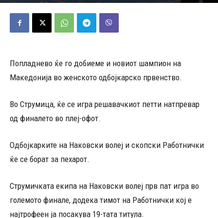
11/05/2026
587
Објавено од
Д.Т.
-
Попладнево ќе го добиеме и новиот шампион на
Македонија во женското одбојкарско првенство.
Во Струмица, ќе се игра решавачкиот петти натпревар
од финалето во плеј-офот.
Одбојкарките на Наковски волеј и скопски Работнички
ќе се борат за пехарот.
Струмичката екипа на Наковски волеј прв пат игра во
големото финале, додека тимот на Работнички кој е
најтрофеен ја посакува 19-тата титула.