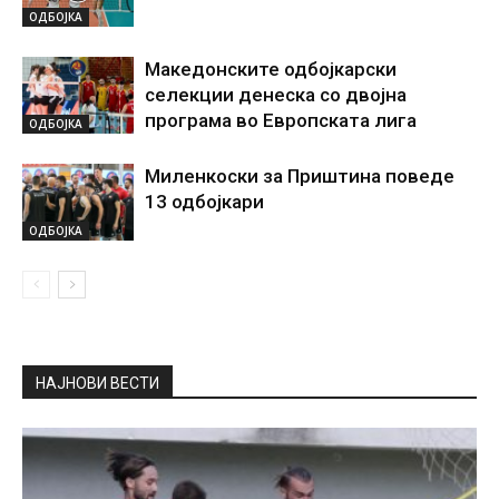
ОДБОЈКА
Македонските одбојкарски
селекции денеска со двојна
програма во Европската лига
ОДБОЈКА
Миленкоски за Приштина поведе
13 одбојкари
ОДБОЈКА
НАЈНОВИ ВЕСТИ