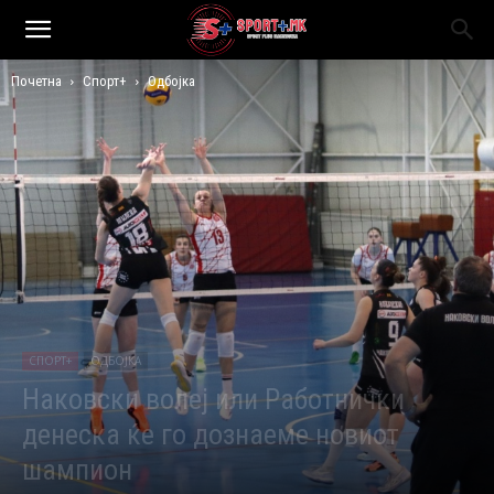
Почетна
Спорт+
Одбојка
СПОРТ+
ОДБОЈКА
Наковски волеј или Работнички
денеска ќе го дознаеме новиот
шампион