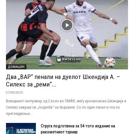
ДОМАШЕН
Два „ВАР“ пенали на дуелот Шкендија А. –
Силекс за „реми“...
07/08/2026
Воведниот натпревар од 2.коло во ПМФЛ, меѓу арачиновска Шкендија и
Силекс заврши си „поделба“ на бодовите. Со по еден пенал и тоа по
прегледување...
Струга подготвена за 54-тото издание на
ракометниот турнир