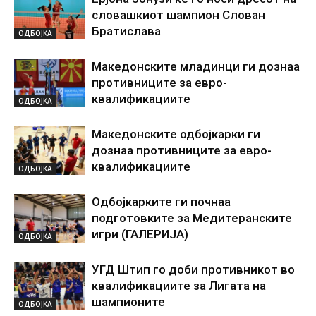
словашкиот шампион Слован
Братислава
ОДБОЈКА
Македонските младинци ги дознаа
противниците за евро-
квалификациите
ОДБОЈКА
Македонските одбојкарки ги
дознаа противниците за евро-
квалификациите
ОДБОЈКА
Одбојкарките ги почнаа
подготовките за Медитеранските
игри (ГАЛЕРИЈА)
ОДБОЈКА
УГД Штип го доби противникот во
квалификациите за Лигата на
шампионите
ОДБОЈКА