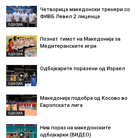
Четворица македонски тренери со
ФИВБ Левел 2 лиценца
ОДБОЈКА
Познат тимот на Македонија за
Медитеранските игри
ОДБОЈКА
Одбојкарите поразени од Израел
ОДБОЈКА
Македонија подобра од Косово во
Европската лига
ОДБОЈКА
Нив пораз на македонските
одбојкарки (ВИДЕО)