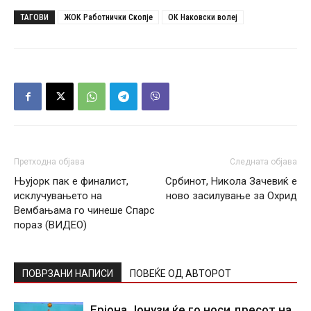
ТАГОВИ
ЖОК Работнички Скопје
ОК Наковски волеј
Претходна објава
Следната објава
Њујорк пак е финалист,
Србинот, Никола Зачевиќ е
исклучувањето на
ново засилување за Охрид
Вембањама го чинеше Спарс
пораз (ВИДЕО)
ПОВРЗАНИ НАПИСИ
ПОВЕЌЕ ОД АВТОРОТ
Ерјона Јонузи ќе го носи дресот на