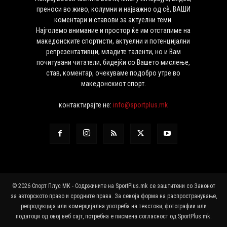
преноси во живо, колумни и најважно од сѐ, ВАШИ
коментари и ставови за актуелни теми.
Најголемо внимание и простор ќе им отстапиме на
македонските спортисти, актуелни и потенцијални
репрезентативци, младите таленти, но и Вам
почитувани читатели, бидејќи со Вашето мислење,
став, коментар, очекуваме подобро утре во
македонскиот спорт.
контактирајте не:
info@sportplus.mk
© 2026 Спорт Плус МК - Содржините на SportPlus.mk се заштитени со Законот
за авторското право и сродните права. За секоја форма на распространување,
репродукција или комерцијална употреба на текстови, фотографии или
податоци од овој веб сајт, потребна е писмена согласност од SportPlus.mk.