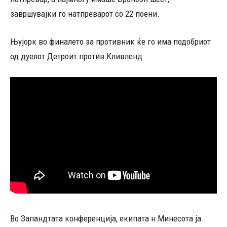
завршувајки го натпреварот со 22 поени.
Њујорк во финалето за противник ќе го има подобриот
од дуелот Детроит против Кливленд.
Во Запандтата конференција, екипата н Минесота ја