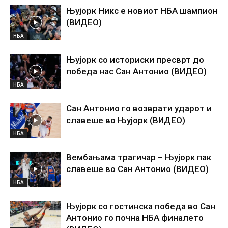
Њујорк Никс е новиот НБА шампион
(ВИДЕО)
НБА
Њујорк со историски пресврт до
победа нас Сан Антонио (ВИДЕО)
НБА
Сан Антонио го возврати ударот и
славеше во Њујорк (ВИДЕО)
НБА
Вембањама трагичар – Њујорк пак
славеше во Сан Антонио (ВИДЕО)
НБА
Њујорк со гостинска победа во Сан
Антонио го почна НБА финалето