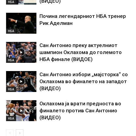
(ВИДЕО)
НБА
Почина легендарниот НБА тренер
Рик Аделман
НБА
Сан Антонио преку актуелниот
шампион Оклахома до големото
НБА финале (ВИДОЕ)
НБА
Сан Антонио избори „мајсторка“ со
Оклахома во финалето на западот
(ВИДЕО)
НБА
Оклахома ја врати предноста во
финалето против Сан Антонио
(ВИДЕО)
НБА