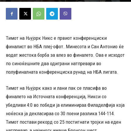
11/05/2026
492
Објавено од
Марио Петровски
-
Тимот на Њујорк Никс е првиот конференциски
финалист во НБА плеј-офот. Минесота и Сан Антонио ќе
водат жестока борба за влез во финалето. Ова е исходот
по синоќешните два одиграни натпревари во
полуфиналната конференциска рунад на НБА лигата.
Тимот на Њујорк како и лани пак се пласифа во
финалето на Источната конференција, Никси со
убедливи 4:0 во победи ја елиминираа Филаделфија која
ноќеска ја декласираа со 30 поени разлика 144-114.
Тимот постави рекорд со 25 постигнати тројки на еден
натпревар, а најмногу имаше Бронсон шест,