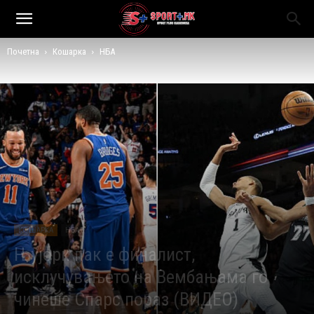
Почетна
Кошарка
НБА
КОШАРКА
НБА
Њујорк пак е финалист,
исклучувањето на Вембањама го
чинеше Спарс пораз (ВИДЕО)