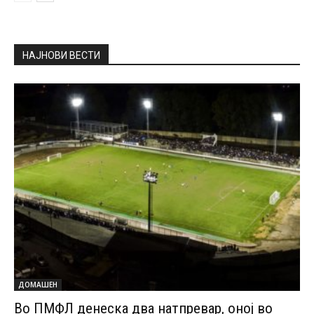
НАЈНОВИ ВЕСТИ
ДОМАШЕН
Во ПМФЛ денеска два натпревар, оној во