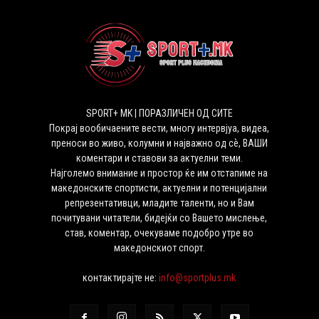
SPORT+ MK | ПОРАЗЛИЧЕН ОД СИТЕ
Покрај вообичаените вести, многу интервјуа, видеа,
преноси во живо, колумни и најважно од сѐ, ВАШИ
коментари и ставови за актуелни теми.
Најголемо внимание и простор ќе им отстапиме на
македонските спортисти, актуелни и потенцијални
репрезентативци, младите таленти, но и Вам
почитувани читатели, бидејќи со Вашето мислење,
став, коментар, очекуваме подобро утре во
македонскиот спорт.
контактирајте не:
info@sportplus.mk