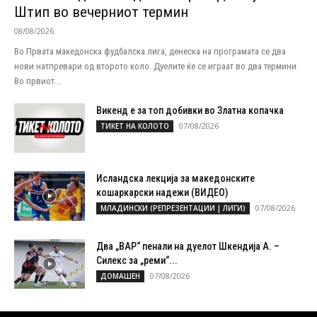
Штип во вечерниот термин
08/08/2026
Во Првата македонска фудбалска лига, денеска на програмата се два
нови натпревари од второто коло. Дуелите ќе се играат во два термини.
Во првиот...
Викенд е за топ добивки во Златна копачка
07/08/2026
ТИКЕТ НА КОЛОТО
Исландска лекција за македонските
кошаркарски надежи (ВИДЕО)
07/08/2026
МЛАДИНСКИ (РЕПРЕЗЕНТАЦИИ | ЛИГИ)
Два „ВАР“ пенали на дуелот Шкендија А. –
Силекс за „реми“...
07/08/2026
ДОМАШЕН