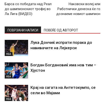
Барса со победата над Реал
Наковски волеј или
до шампионскиот трофеј во
Работнички денеска ќе го
Ла Лига (ВИДЕО)
дознаеме новиот шампион
ПОВРЗАНИ НАПИСИ
ПОВЕЌЕ ОД АВТОРОТ
Лука Дончиќ испрати порака до
навивачите на Лејкерси
НБА
Богдан Богдановиќ има нов тим –
Хјустон
НБА
Крај на сагата на Антетокумпо, се
сели во Мајами
НБА