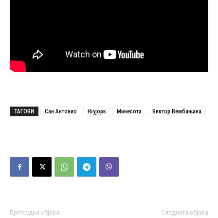
ТАГОВИ
Сан Антонио
Њујорк
Минесота
Виктор Вембањана
Претходна објава
Следната објава