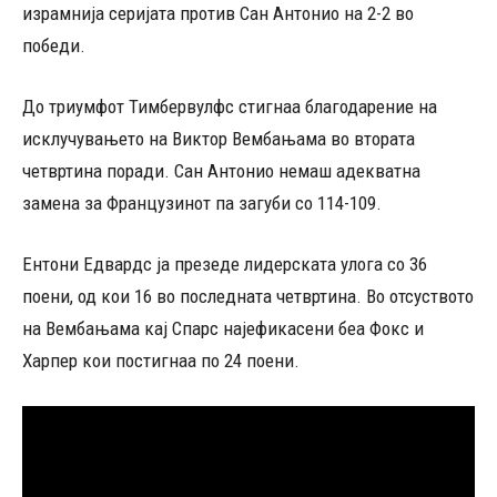
израмнија серијата против Сан Антонио на 2-2 во
победи.
До триумфот Тимбервулфс стигнаа благодарение на
исклучувањето на Виктор Вембањама во втората
четвртина поради. Сан Антонио немаш адекватна
замена за Французинот па загуби со 114-109.
Ентони Едвардс ја презеде лидерската улога со 36
поени, од кои 16 во последната четвртина. Во отсуството
на Вембањама кај Спарс најефикасени беа Фокс и
Харпер кои постигнаа по 24 поени.