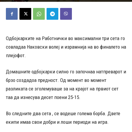
08/05/2026
470
Објавено од
Д.Т.
-
Одбојкарките на Работнички во максимални три сета го
совладаа Наковски волеј и израмнија на во финалето на
плејофот.
Домашните одбојкарки силно го започнаа натпреварот и
брзо создадоа предност. Од момент во момент
разликата се зголемуваше за на крајот на првиот сет
таа да изнесува десет поени 25-15.
Во следните два сета , се водеше голема борба. Двете
екипи имаа свои добри и лоши периоди на игра.