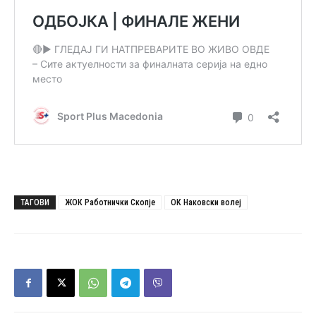
ТАГОВИ
ЖОК Работнички Скопје
ОК Наковски волеј