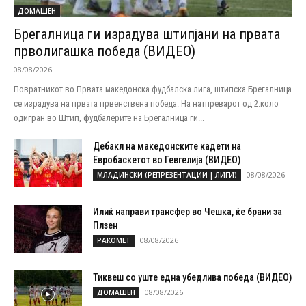
ДОМАШЕН
Брегалница ги израдува штипјани на првата
прволигашка победа (ВИДЕО)
08/08/2026
Повратникот во Првата македонска фудбалска лига, штипска Брегалница
се израдува на првата првенствена победа. На натпреварот од 2.коло
одигран во Штип, фудбалерите на Брегалница ги...
Дебакл на македонските кадети на
Евробаскетот во Гевгелија (ВИДЕО)
08/08/2026
МЛАДИНСКИ (РЕПРЕЗЕНТАЦИИ | ЛИГИ)
Илиќ направи трансфер во Чешка, ќе брани за
Плзен
08/08/2026
РАКОМЕТ
Тиквеш со уште една убедлива победа (ВИДЕО)
08/08/2026
ДОМАШЕН