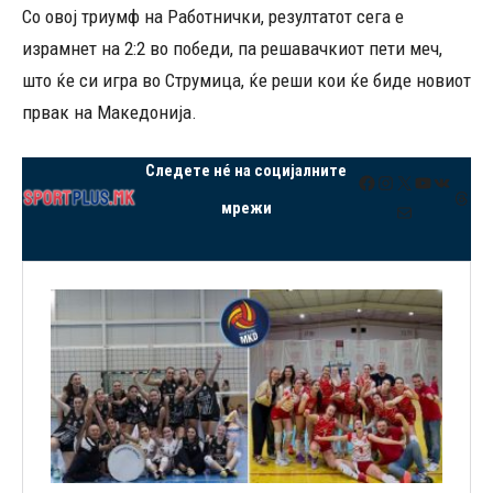
Со овој триумф на Работнички, резултатот сега е
израмнет на 2:2 во победи, па решавачкиот пети меч,
што ќе си игра во Струмица, ќе реши кои ќе биде новиот
првак на Македонија.
Следете нé на социјалните
Facebook
Instagram
X
YouTube
VK
Thre
мрежи
Mail