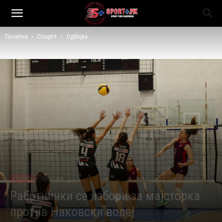
Почетна
Спорт+
Одбојка
СПОРТ+
ОДБОЈКА
Работнички се избори за мајсторка
против Наковски волеј