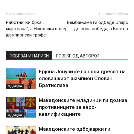
Претходна објава
Следната објава
Работнички брка ,,
Вембањама ги одбеде Спарс
мајсторка”, а Наковски волеј
до нова победа, а Бостон
шампионски трофеј
ПОВРЗАНИ НАПИСИ
ПОВЕЌЕ ОД АВТОРОТ
Ерјона Јонузи ќе го носи дресот на
словашкиот шампион Слован
Братислава
ОДБОЈКА
Македонските младинци ги дознаа
противниците за евро-
квалификациите
ОДБОЈКА
Македонските одбојкарки ги