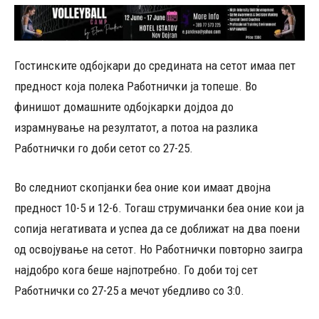
Гостинските одбојкари до средината на сетот имаа пет
предност која полека Работнички ја топеше. Во
финишот домашните одбојкарки дојдоа до
израмнување на резултатот, а потоа на разлика
Работнички го доби сетот со 27-25.
Во следниот скопјанки беа оние кои имаат двојна
предност 10-5 и 12-6. Тогаш струмичанки беа оние кои ја
сопија негативата и успеа да се доближат на два поени
од освојување на сетот. Но Работнички повторно заигра
најдобро кога беше најпотребно. Го доби тој сет
Работнички со 27-25 а мечот убедливо со 3:0.