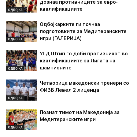
дознаа противниците за евро-
квалификациите
ОДБОЈКА
Одбојкарките ги почнаа
подготовките за Медитеранските
игри (ГАЛЕРИЈА)
ОДБОЈКА
УГД Штип го доби противникот во
квалификациите за Лигата на
шампионите
ОДБОЈКА
Четворица македонски тренери со
ФИВБ Левел 2 лиценца
ОДБОЈКА
Познат тимот на Македонија за
Медитеранските игри
ОДБОЈКА