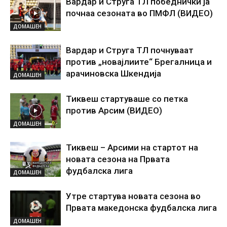
Вардар и Струга ТЛ победнички ја
почнаа сезоната во ПМФЛ (ВИДЕО)
ДОМАШЕН
Вардар и Струга ТЛ почнуваат
против „новајлиите“ Брегалница и
арачиновска Шкендија
ДОМАШЕН
Тиквеш стартуваше со петка
против Арсим (ВИДЕО)
ДОМАШЕН
Тиквеш – Арсими на стартот на
новата сезона на Првата
фудбалска лига
ДОМАШЕН
Утре стартува новата сезона во
Првата македонска фудбалска лига
ДОМАШЕН