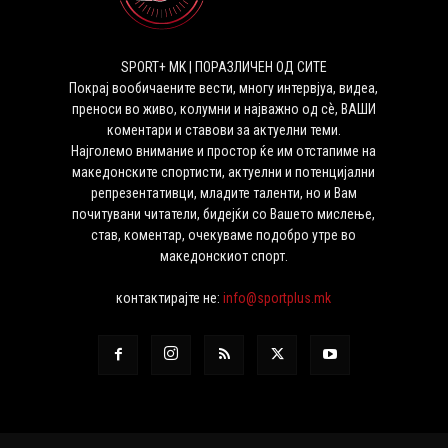
SPORT+ MK | ПОРАЗЛИЧЕН ОД СИТЕ
Покрај вообичаените вести, многу интервјуа, видеа,
преноси во живо, колумни и најважно од сѐ, ВАШИ
коментари и ставови за актуелни теми.
Најголемо внимание и простор ќе им отстапиме на
македонските спортисти, актуелни и потенцијални
репрезентативци, младите таленти, но и Вам
почитувани читатели, бидејќи со Вашето мислење,
став, коментар, очекуваме подобро утре во
македонскиот спорт.
контактирајте не:
info@sportplus.mk