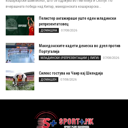
кошаркарски шампионат, што се одржува во Гевгелија и Скопје. По
вчерашната победа над Кипар, македонската кошаркарска...
Пелистер ангажираше уште еден младински
репрезентатовец
07/08/2026
ДОМАШНА
Македонските кадети денеска во дуел против
Португалија
07/08/2026
МЛАДИНСКИ (РЕПРЕЗЕНТАЦИИ | ЛИГИ)
Силекс гостува на Чаир кај Шкендија
07/08/2026
ДОМАШЕН