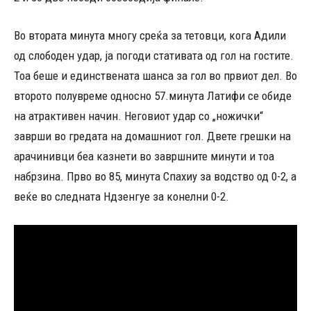
Во втората минута многу среќа за тетовци, кога Адили
од слободен удар, ја погоди стативата од гол на гостите.
Тоа беше и единствената шанса за гол во првиот дел. Во
второто полувреме односно 57.минута Латифи се обиде
на атрактивен начин. Неговиот удар со „ножички“
заврши во гредата на домашниот гол. Двете грешки на
арачинивци беа казнети во завршните минути и тоа
набрзина. Прво во 85, минута Спахиу за водство од 0-2, а
веќе во следната Ндзенгуе за конелни 0-2.