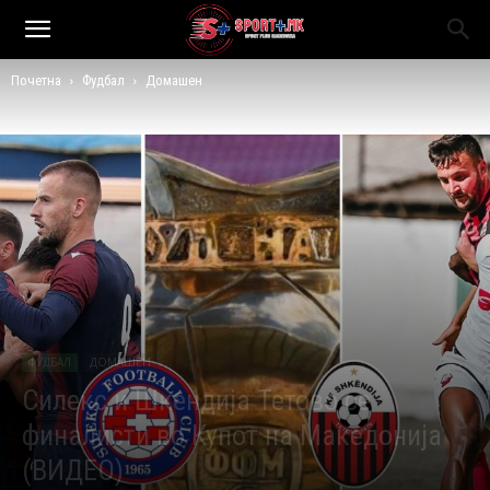
Почетна
Фудбал
Домашен
ФУДБАЛ
ДОМАШЕН
Силекс и Шкендија Тетово се
финалисти во Купот на Македонија
(ВИДЕО)