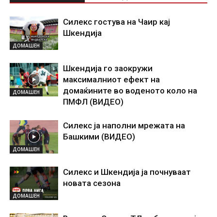
Силекс гостува на Чаир кај
Шкендија
ДОМАШЕН
Шкендија го заокружи
максималниот ефект на
домаќините во воденото коло на
ДОМАШЕН
ПМФЛ (ВИДЕО)
Силекс ја наполни мрежата на
Башкими (ВИДЕО)
ДОМАШЕН
Силекс и Шкендија ја почнуваат
новата сезона
ДОМАШЕН