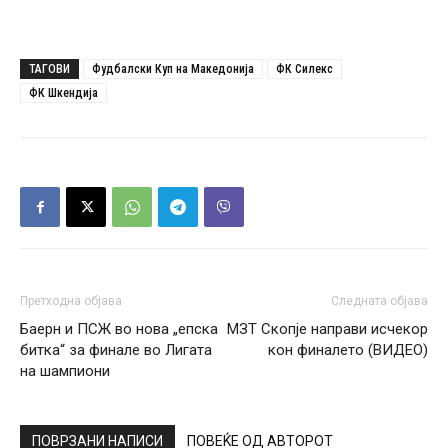
ТАГОВИ
Фудбалски Куп на Македонија
ФК Силекс
ФК Шкендија
Претходна објава
Следната објава
Баерн и ПСЖ во нова „епска
МЗТ Скопје направи исчекор
битка“ за финале во Лигата
кон финалето (ВИДЕО)
на шампиони
ПОВРЗАНИ НАПИСИ
ПОВЕЌЕ ОД АВТОРОТ