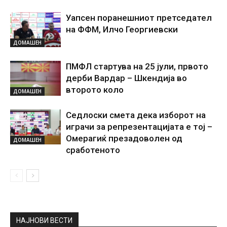
Уапсен поранешниот претседател
на ФФМ, Илчо Георгиевски
ДОМАШЕН
ПМФЛ стартува на 25 јули, првото
дерби Вардар – Шкендија во
второто коло
ДОМАШЕН
Седлоски смета дека изборот на
играчи за репрезентацијата е тој –
Омерагиќ презадоволен од
ДОМАШЕН
сработеното
НАЈНОВИ ВЕСТИ