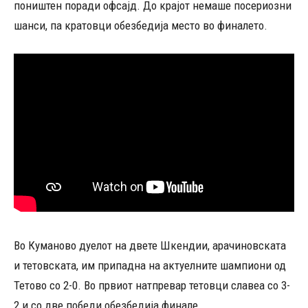
поништен поради офсајд. До крајот немаше посериозни
шанси, па кратовци обезбедија место во финалето.
Во Куманово дуелот на двете Шкендии, арачиновската
и тетовската, им припадна на актуелните шампиони од
Тетово со 2-0. Во првиот натпревар тетовци славеа со 3-
2 и со две победи обезбедија финале.