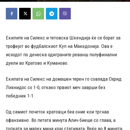
06/05/2026
614
Објавено од
Д.Т.
-
Екипите на Силекс и тетовска Шкендија ќе се борат за
трофејот во фудбалскиот Куп на Македонија. Ова е
исходот по денеска одиграните реванш полуфинални
дуели во Кратово и Куманово.
Екипата на Силекс на домашен терен го совлада Охрид
Лихнидос со 1-0, откако првиот меч заврши без
победник 1-1.
Од самиот почеток кратовци беа оние кои тргнаа
офанзивно. Во петата минута Алич биеше со глава, а
топката за малку мина крај стативата, Веќе во 8 минута,