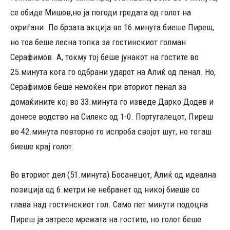
се обиде Мишов,но ја погоди гредата од голот на
охриѓани. По брзата акција во 16.минута биеше Пиреш,
но тоа беше лесна топка за гостинскиот голман
Серафимов. А, токму тој беше јунакот на гостите во
25.минута кога го одбрани ударот на Алиќ од пенал. Но,
Серафимов беше немоќен при вториот пенал за
домаќините кој во 33.минута го изведе Дарко Додев и
донесе водство на Силекс од 1-0. Португалецот, Пиреш
во 42.минута повторно го испроба својот шут, но тогаш
биеше крај голот.
Во вториот дел (51.минута) Босанецот, Алиќ од идеална
позиција од 6.метри не небранет од никој биеше со
глава над гостинскиот гол. Само пет минути подоцна
Пиреш ја затресе мрежата на гостите, но голот беше