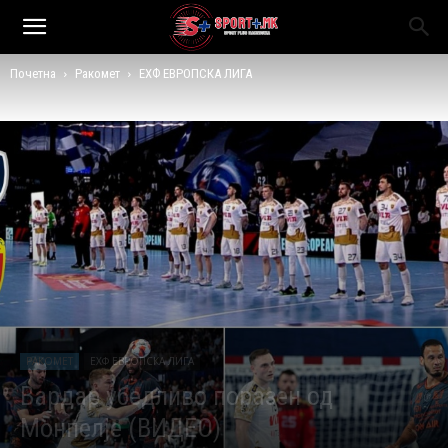
Почетна
Ракомет
ЕХФ ЕВРОПСКА ЛИГА
РАКОМЕТ
ЕХФ ЕВРОПСКА ЛИГА
Вардар убедливо поразен од
Монпелје (ВИДЕО)