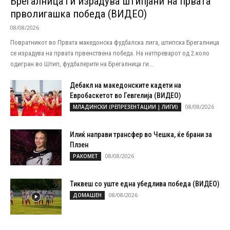
Брегалница ги израдува штипјани на првата
прволигашка победа (ВИДЕО)
08/08/2026
Повратникот во Првата македонска фудбалска лига, штипска Брегалница
се израдува на првата првенствена победа. На натпреварот од 2.коло
одигран во Штип, фудбалерите на Брегалница ги...
Дебакл на македонските кадети на
Евробаскетот во Гевгелија (ВИДЕО)
08/08/2026
МЛАДИНСКИ (РЕПРЕЗЕНТАЦИИ | ЛИГИ)
Илиќ направи трансфер во Чешка, ќе брани за
Плзен
08/08/2026
РАКОМЕТ
Тиквеш со уште една убедлива победа (ВИДЕО)
08/08/2026
ДОМАШЕН