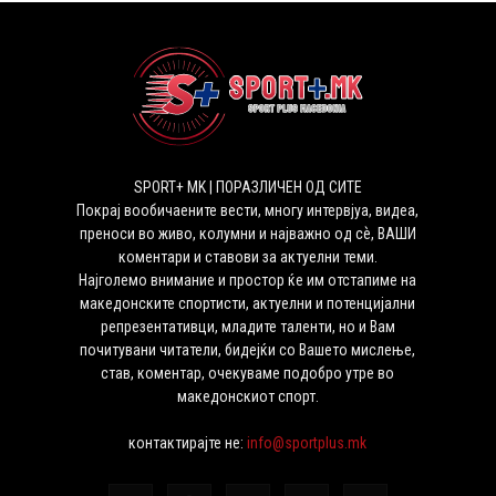
SPORT+ MK | ПОРАЗЛИЧЕН ОД СИТЕ
Покрај вообичаените вести, многу интервјуа, видеа,
преноси во живо, колумни и најважно од сѐ, ВАШИ
коментари и ставови за актуелни теми.
Најголемо внимание и простор ќе им отстапиме на
македонските спортисти, актуелни и потенцијални
репрезентативци, младите таленти, но и Вам
почитувани читатели, бидејќи со Вашето мислење,
став, коментар, очекуваме подобро утре во
македонскиот спорт.
контактирајте не:
info@sportplus.mk