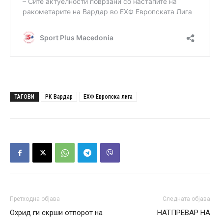
ТАГОВИ
РК Вардар
ЕХФ Европска лига
Претходна објава
Следната објава
Охрид ги скрши отпорот на
НАТПРЕВАР НА