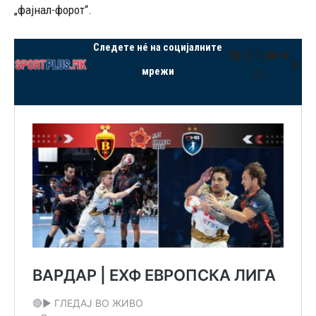
„фајнал-форот“.
Следете нé на социјалните
Facebook
Instagram
X
YouTube
VK
Thre
мрежи
Mail