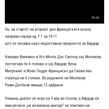
Но, на стартот на вториот дел француската екипа
направи серија од 7-1 за 19:11
што се покажа како недостижна предноста за Вардар.
Килијан Вилемон и Уго Монте Дос Сантош кај Монпелје
постигнаа по 6 голови, а кај Вардар Урош
Митровиќ и Жоао Педро Франциско да Силва беа
стрелци на 6 голови. Во редовите на Монпелје
Реми Десбоне имаше 12 одбрани.
Реванш дуелот се игра на 5 мај во Скопје, а Вардар ќе
има речиси „не возможна мисија“ за пласман на