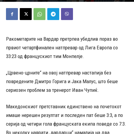
28/04/2026
574
Објавено од
ДД
-
Ракометарите на Вардар претрпеа убедлив пораз во
првиот четвртфинален натпревар од Лига Европа со
33:23 од францускиот тим Монпелје.
„Црвено-црните“ на овој натпревар настапија без
повредените Дмитро Горига и Јака Малус, што беше
сериозен проблем за тренерот Иван Чупиќ.
Македонскиот претставник единствено на почетокот
имаше нерешен резултат и последен пат беше 3:3, а по
серија од четири гола француската екипа поведе со 7:3.
Во неколку наврати „вардарци“ намалија на два