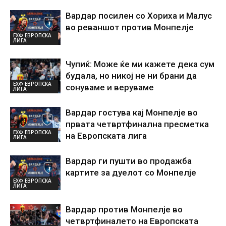
Вардар посилен со Хориха и Малус
во реваншот против Монпелје
ЕХФ ЕВРОПСКА
ЛИГА
Чупиќ: Може ќе ми кажете дека сум
будала, но никој не ни брани да
ЕХФ ЕВРОПСКА
сонуваме и веруваме
ЛИГА
Вардар гостува кај Монпелје во
првата четвртфинална пресметка
ЕХФ ЕВРОПСКА
на Европската лига
ЛИГА
Вардар ги пушти во продажба
картите за дуелот со Монпелје
ЕХФ ЕВРОПСКА
ЛИГА
Вардар против Монпелје во
четвртфиналето на Европската