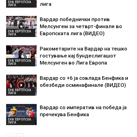
ЕХФ ЕВРОПСКА
лига
ЛИГА
Вардар победнички против
Мелсунгем за четврт-финале во
ЕХФ ЕВРОПСКА
Европската лига (ВИДЕО)
ЛИГА
Ракометарите на Вардар на тешко
гостување кај бундеслигашот
ЕХФ ЕВРОПСКА
Мелсунген во Лига Европа
ЛИГА
Вардар со +6 ја совлада Бенфика и
обезбеди осминафинале (ВИДЕО)
ЕХФ ЕВРОПСКА
ЛИГА
Вардар со императив на победа ја
пречекува Бенфика
ЕХФ ЕВРОПСКА
ЛИГА