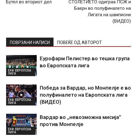
Бутел во вториот дел
СТОЛЕТИЕТО одиграа ПСЖ и
Баерн во полуфиналето на
Лигата на шампиони
(ВИДЕО)
ПОВРЗАНИ НАПИСИ
ПОВЕЌЕ ОД АВТОРОТ
Еурофарм Пелистер во тешка група
во Европската лига
ЕХФ ЕВРОПСКА
ЛИГА
Победа за Вардар, но Монпелје е во
полуфиналето на Европската лига
ЕХФ ЕВРОПСКА
(ВИДЕО)
ЛИГА
Вардар во ,,невозможна мисија”
против Монпелје
ЕХФ ЕВРОПСКА
ЛИГА