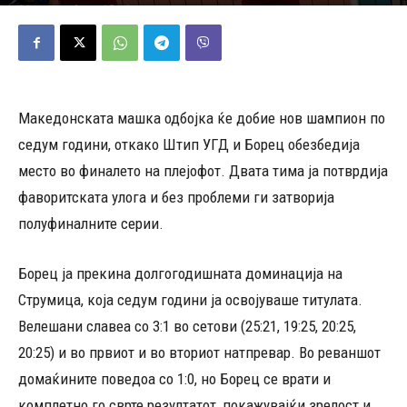
04/04/2026
683
Објавено од
Андреј Велјаноски
-
Македонската машка одбојка ќе добие нов шампион по
седум години, откако Штип УГД и Борец обезбедија
место во финалето на плејофот. Двата тима ја потврдија
фаворитската улога и без проблеми ги затворија
полуфиналните серии.
Борец ја прекина долгогодишната доминација на
Струмица, која седум години ја освојуваше титулата.
Велешани славеа со 3:1 во сетови (25:21, 19:25, 20:25,
20:25) и во првиот и во вториот натпревар. Во реваншот
домаќините поведоа со 1:0, но Борец се врати и
комплетно го сврте резултатот, покажувајќи зрелост и