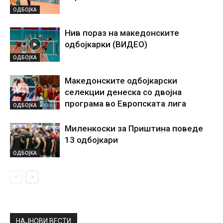
ОДБОЈКА
Нив пораз на македонските
одбојкарки (ВИДЕО)
ОДБОЈКА
Македонските одбојкарски
селекции денеска со двојна
програма во Европската лига
ОДБОЈКА
Миленкоски за Приштина поведе
13 одбојкари
ОДБОЈКА
НАЈНОВИ ВЕСТИ