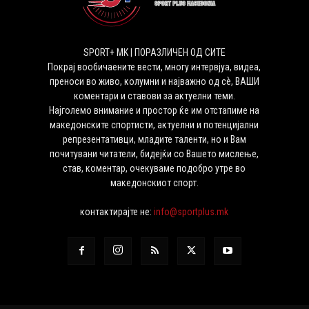
SPORT+ MK | ПОРАЗЛИЧЕН ОД СИТЕ
Покрај вообичаените вести, многу интервјуа, видеа,
преноси во живо, колумни и најважно од сѐ, ВАШИ
коментари и ставови за актуелни теми.
Најголемо внимание и простор ќе им отстапиме на
македонските спортисти, актуелни и потенцијални
репрезентативци, младите таленти, но и Вам
почитувани читатели, бидејќи со Вашето мислење,
став, коментар, очекуваме подобро утре во
македонскиот спорт.
контактирајте не:
info@sportplus.mk