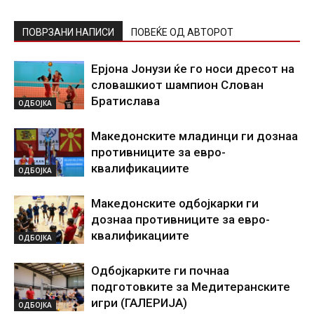
ПОВРЗАНИ НАПИСИ
ПОВЕЌЕ ОД АВТОРОТ
Ерјона Јонузи ќе го носи дресот на
словашкиот шампион Слован
Братислава
ОДБОЈКА
Македонските младинци ги дознаа
противниците за евро-
квалификациите
ОДБОЈКА
Македонските одбојкарки ги
дознаа противниците за евро-
квалификациите
ОДБОЈКА
Одбојкарките ги почнаа
подготовките за Медитеранските
игри (ГАЛЕРИЈА)
ОДБОЈКА