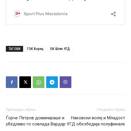
ТАГОВИ
ГОК Борец
ОК Штип УГД
Претходна објава
Следната објава
Ѓорче Петров доминираше и
Наковски волеј и Младост
убедливо го совлада Вардар
УГД обезбедија полуфинале