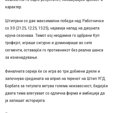
карактер.
Штипјани со две максимални победи над Работнички
со 3:0 (21:25, 12:25, 15:25), најавија напад на двојната
круна сезонава. Тимот кој неодамна го одбрани Куп
трофејот, играше сигурно и доминираше во сите
сегменти, оставајќи го противникот без реална шанса
за изненадување.
Финалната серија ќе се игра во три добиени дуели и
започнува средината на април на теренот на Штип УГД.
Борбата за титулата ветува голема неизвесност, бидејќи
двата тима влегуваат со одлична форма и амбиција да
ја запишат историјата.