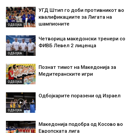
УГД Штип го доби противникот во
квалификациите за Лигата на
шампионите
ОДБОЈКА
Четворица македонски тренери со
ФИВБ Левел 2 лиценца
ОДБОЈКА
Познат тимот на Македонија за
Медитеранските игри
ОДБОЈКА
Одбојкарите поразени од Израел
ОДБОЈКА
Македонија подобра од Косово во
Европската лига