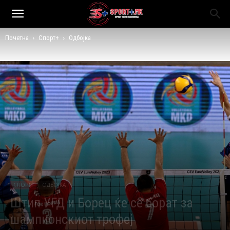
Почетна
Спорт+
Одбојка
СПОРТ+
ОДБОЈКА
Штип УГД и Борец ќе се борат за
шампионскиот трофеј