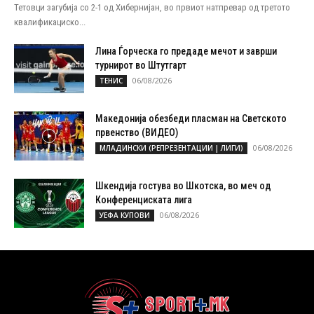
Тетовци загубија со 2-1 од Хибернијан, во првиот натпревар од третото
квалификациско...
Лина Ѓорческа го предаде мечот и заврши
турнирот во Штутгарт
06/08/2026
ТЕНИС
Македонија обезбеди пласман на Светското
првенство (ВИДЕО)
06/08/2026
МЛАДИНСКИ (РЕПРЕЗЕНТАЦИИ | ЛИГИ)
Шкендија гостува во Шкотска, во меч од
Конференциската лига
06/08/2026
УЕФА КУПОВИ