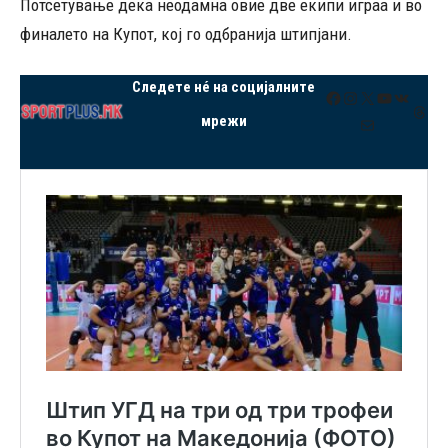
Потсетување дека неодамна овие две екипи играа и во
финалето на Купот, кој го одбранија штипјани.
Следете нé на социјалните
Facebook
Instagram
X
YouTube
VK
Thre
мрежи
Mail