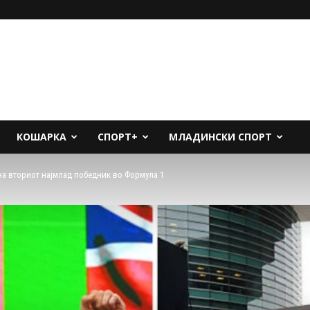
КОШАРКА
СПОРТ+
МЛАДИНСКИ СПОРТ
на вториот најмлад победник во Формула 1