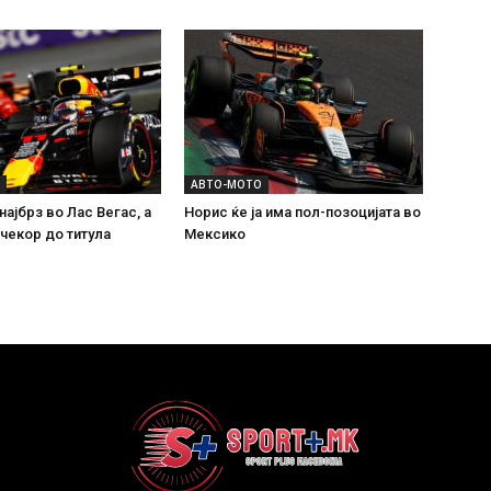
АВТО-МОТО
најбрз во Лас Вегас, а
Норис ќе ја има пол-позоцијата во
 чекор до титула
Мексико