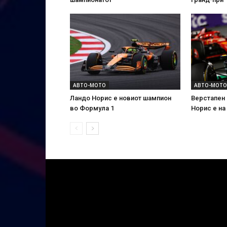
АВТО-МОТО
АВТО-МОТО
Ландо Норис е новиот шампион
Верстапен 
во Формула 1
Норис е на