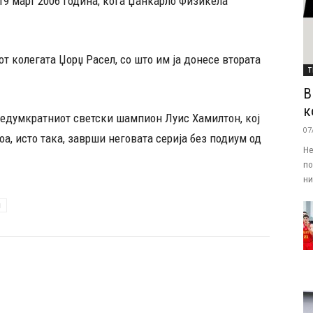
19 март 2006 година, кога Џанкарло Физикела
т колегата Џорџ Расел, со што им ја донесе втората
Т
В
к
седумкратниот светски шампион Луис Хамилтон, кој
07
оа, исто така, заврши неговата серија без подиум од
Не
по
ни.
и