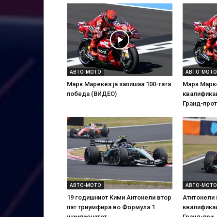
АВТО-МОТО
АВТО-МОТО
Марк Марекез ја запишаа 100-тата
Марк Марке
победа (ВИДЕО)
квалификац
Гранд-прот
АВТО-МОТО
АВТО-МОТО
19 годишниот Кими Антонели втор
Атнтонели 
пат триумфира во Формула 1
квалификац
шампионатот
Гранд-при