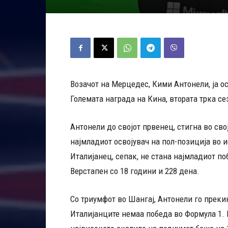
Возачот на Мерцедес, Кими Антонели, ја ос
Големата награда на Кина, втората трка се
Антонели до својот првенец, стигна во свој
најмладиот освојувач на пол-позиција во и
Италијанец, сепак, не стана најмладиот п
Верстапен со 18 години и 228 дена.
Со триумфот во Шангај, Антонели го преки
Италијанците немаа победа во Формула 1. 