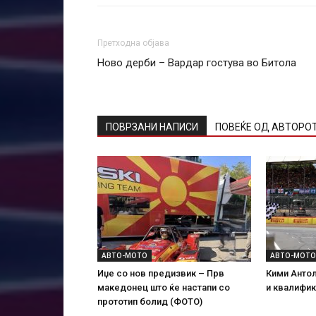
Претходна објава
Ново дерби – Вардар гостува во Битола
ПОВРЗАНИ НАПИСИ
ПОВЕЌЕ ОД АВТОРО
АВТО-МОТО
АВТО-МОТО
Иџе со нов предизвик – Прв
Кими Антол
македонец што ќе настапи со
и квалифик
прототип болид (ФОТО)