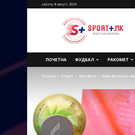
сабота, 8 август, 2026
Sport
Plus
Macedonia
ПОЧЕТНА
ФУДБАЛ
РАКОМЕТ
Почетна
Спорт+
Авто-Мото
Кими Антонели ста