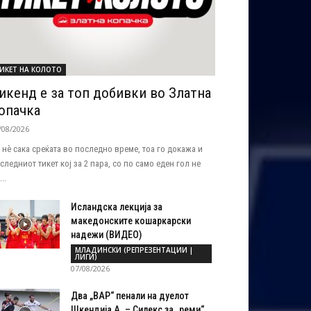
ИКЕТ НА КОЛОТО
икенд е за топ добивки во Златна
опачка
/08/2026
 нѐ сака среќата во последно време, тоа го докажа и
следниот тикет кој за 2 пара, со по само еден гол не
..
Исландска лекција за
македонските кошаркарски
надежи (ВИДЕО)
МЛАДИНСКИ (РЕПРЕЗЕНТАЦИИ |
ЛИГИ)
07/08/2026
Два „ВАР“ пенали на дуелот
Шкендија А. – Силекс за „реми“...