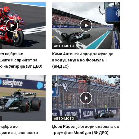
АВТО-МОТО
з најбрз во
Кими Антонели продолжува да
иите и спринтот за
воодушевува во Формула 1
о на Унгарија (ВИДЕО)
(ВИДЕО)
АВТО-МОТО
најбрз во
Џорџ Расел ја отвори сезоната со
иите за јапонското
триумф во Мелбурн (ВИДЕО)