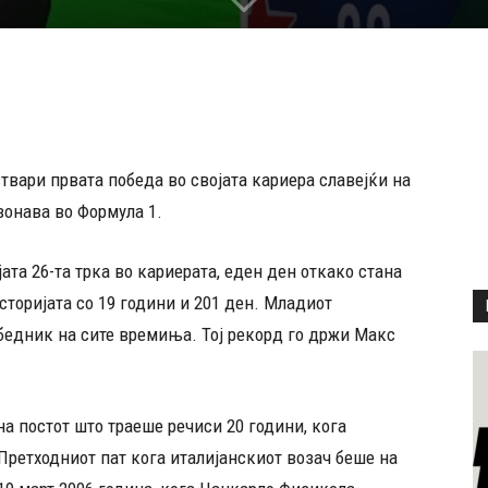
твари првата победа во својата кариера славејќи на
зонава во Формула 1.
ата 26-та трка во кариерата, еден ден откако стана
сторијата со 19 години и 201 ден. Младиот
обедник на сите времиња. Тој рекорд го држи Макс
на постот што траеше речиси 20 години, кога
Претходниот пат кога италијанскиот возач беше на