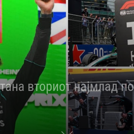
тана вториот најмлад п