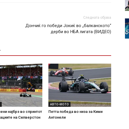
Следната објава
Дончиќ го победи Јокиќ во „балканското“
дерби во НБА лигата (ВИДЕО)
Т
АВТО-МОТО
ени најбрз во спринтот
Петта победа во низа за Кими
ациите на Силверстон
Антонели