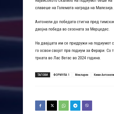
највисокото скалило на подиумот беше на 
славеше на Големата награда на Малезија.
Антонели до победата стигна пред тимскио
двојна победа во сезоната за Мерцедес.
На двајцата им се придружи на подиумот 
го освои својот прв подиум за Ферари. Со т
трката во Лас Вегас во 2024 година.
ТАГОВИ
ФОРМУЛА 1
Мекларен
Кими Антонел