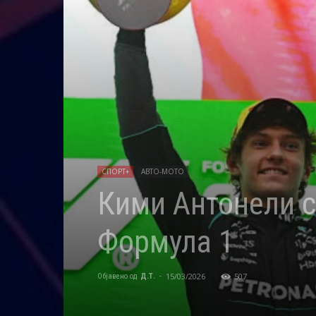
СПОРТ+
АВТО-МОТО
Кими Антонели с
Формула 1
15/03/2026
507
Објавено од
Д.Т.
-