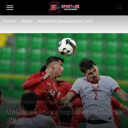
Почетна
Фудбал
Младински (репрезентации | лиги)
ФУДБАЛ
МЛАДИНСКИ (РЕПРЕЗЕНТАЦИИ | ЛИГИ)
Младите надежи поразени од Полска
(ВИДЕО)