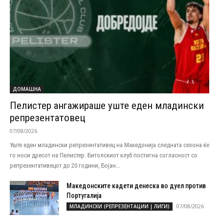
ДОМАШНА
Пелистер ангажираше уште еден младински
репрезентатовец
07/08/2026
Уште еден младински репрезентативец на Македонија следната сезона ќе
го носи дресот на Пелистер. Битолскиот клуб постигна согласност со
репрезентативецот до 20 години, Бојан...
Македонските кадети денеска во дуел против
Португалија
07/08/2026
МЛАДИНСКИ (РЕПРЕЗЕНТАЦИИ | ЛИГИ)