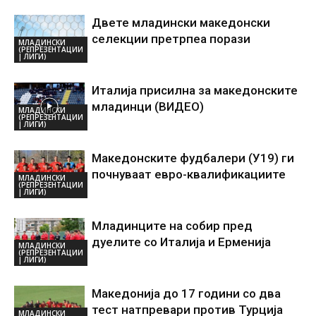
Двете младински македонски
селекции претрпеа порази
МЛАДИНСКИ
(РЕПРЕЗЕНТАЦИИ
| ЛИГИ)
Италија присилна за македонските
младинци (ВИДЕО)
МЛАДИНСКИ
(РЕПРЕЗЕНТАЦИИ
| ЛИГИ)
Македонските фудбалери (У19) ги
почнуваат евро-квалификациите
МЛАДИНСКИ
(РЕПРЕЗЕНТАЦИИ
| ЛИГИ)
Младинците на собир пред
дуелите со Италија и Ерменија
МЛАДИНСКИ
(РЕПРЕЗЕНТАЦИИ
| ЛИГИ)
Македонија до 17 години со два
тест натпревари против Турција
МЛАДИНСКИ