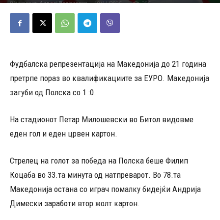
18/11/2025
286
Објавено од
Андреј Велјаноски
-
Фудбалска репрезентација на Македонија до 21 година
претрпе пораз во квалификациите за ЕУРО. Македонија
загуби од Полска со 1 :0.
На стадионот Петар Милошевски во Битол видовме
еден гол и еден црвен картон.
Стрелец на голот за победа на Полска беше Филип
Коцаба во 33.та минута од натпреварот. Во 78.та
Македонија остана со играч помалку бидејќи Андрија
Димески заработи втор жолт картон.