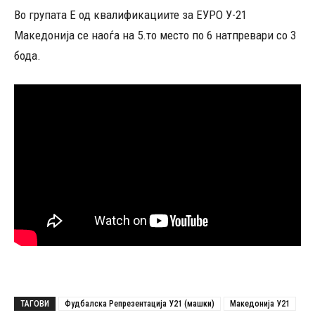
Во групата Е од квалификациите за ЕУРО У-21
Македонија се наоѓа на 5.то место по 6 натпревари со 3
бода.
ТАГОВИ
Фудбалска Репрезентација У21 (машки)
Македонија У21