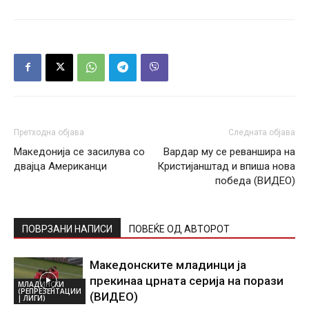
Претходна објава
Следната објава
Македонија се засилува со
Вардар му се реваншира на
двајца Американци
Кристијанштад и впиша нова
победа (ВИДЕО)
ПОВРЗАНИ НАПИСИ
ПОВЕЌЕ ОД АВТОРОТ
Македонските младинци ја
прекинаа црната серија на порази
МЛАДИНСКИ
(РЕПРЕЗЕНТАЦИИ
(ВИДЕО)
| ЛИГИ)