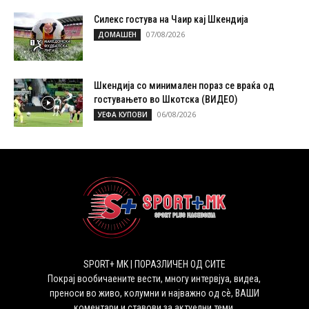
Силекс гостува на Чаир кај Шкендија
07/08/2026
ДОМАШЕН
Шкендија со минимален пораз се враќа од
гостувањето во Шкотска (ВИДЕО)
06/08/2026
УЕФА КУПОВИ
SPORT+ MK | ПОРАЗЛИЧЕН ОД СИТЕ
Покрај вообичаените вести, многу интервјуа, видеа,
преноси во живо, колумни и најважно од сѐ, ВАШИ
коментари и ставови за актуелни теми.