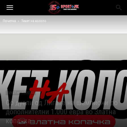
Почетна
Тикет на колото
ТИКЕТ НА КОЛОТО
Со дуели од Лигата на шампиони до
дополнителни 1.000 евра во Златна
копачка