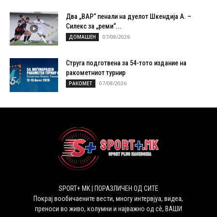
Два „ВАР“ пенали на дуелот Шкендија А. –
Силекс за „реми“...
07/08/2026
ДОМАШЕН
Струга подготвена за 54-тото издание на
ракометниот турнир
07/08/2026
РАКОМЕТ
SPORT+ MK | ПОРАЗЛИЧЕН ОД СИТЕ
Покрај вообичаените вести, многу интервјуа, видеа,
преноси во живо, колумни и најважно од сѐ, ВАШИ