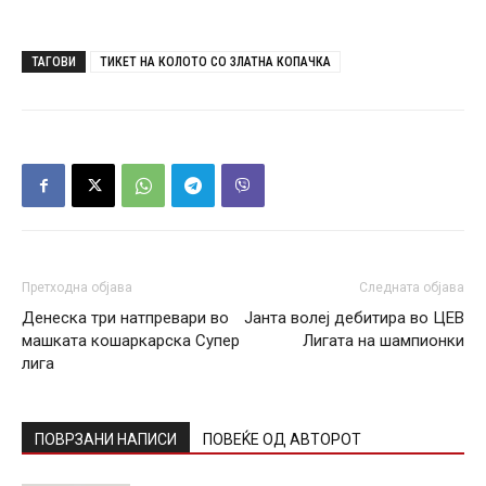
ТАГОВИ
ТИКЕТ НА КОЛОТО СО ЗЛАТНА КОПАЧКА
Претходна објава
Следната објава
Денеска три натпревари во
Јанта волеј дебитира во ЦЕВ
машката кошаркарска Супер
Лигата на шампионки
лига
ПОВРЗАНИ НАПИСИ
ПОВЕЌЕ ОД АВТОРОТ