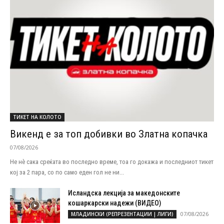
ТИКЕТ НА КОЛОТО
Викенд е за топ добивки во Златна копачка
07/08/2026
Не нѐ сака среќата во последно време, тоа го докажа и последниот тикет
кој за 2 пара, со по само еден гол не ни...
Исландска лекција за македонските
кошаркарски надежи (ВИДЕО)
07/08/2026
МЛАДИНСКИ (РЕПРЕЗЕНТАЦИИ | ЛИГИ)