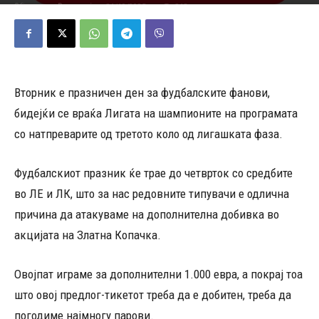
21/10/2025
213
Објавено од
Редакција
-
Вторник е празничен ден за фудбалските фанови,
бидејќи се враќа Лигата на шампионите на програмата
со натпреварите од третото коло од лигашката фаза.
Фудбалскиот празник ќе трае до четврток со средбите
во ЛЕ и ЛК, што за нас редовните типувачи е одлична
причина да атакуваме на дополнителна добивка во
акцијата на Златна Копачка.
Овојпат играме за дополнителни 1.000 евра, а покрај тоа
што овој предлог-тикетот треба да е добитен, треба да
погодиме најмногу парови.