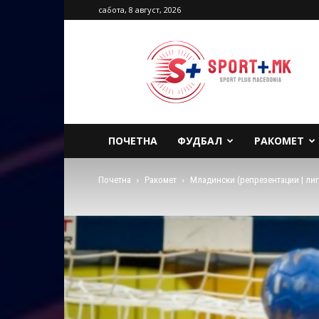
сабота, 8 август, 2026
Sport
Plus
Macedonia
ПОЧЕТНА
ФУДБАЛ
РАКОМЕТ
Почетна
Ракомет
Младински (репрезентации | лиг