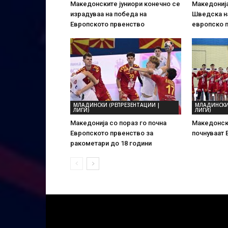
Македонските јуниори конечно се
Македонија
израдуваа на победа на
Шведска на
Европското првенство
европско 
МЛАДИНСКИ (РЕПРЕЗЕНТАЦИИ |
МЛАДИНСКИ
ЛИГИ)
ЛИГИ)
Македонија со пораз го почна
Mакедонски
Европското првенство за
почнуваат 
ракометари до 18 години