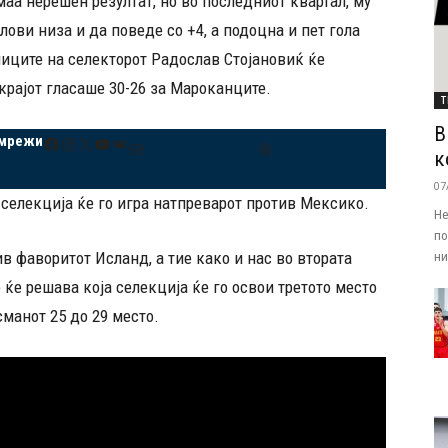
аа нерешен резултат, но во последниот квартал, му
ови низа и да поведе со +4, а подоцна и пет гола
ниците на селекторот Радослав Стојановиќ ќе
крајот гласаше 30-26 за Мароканците.
Т
В
 мрежи
Facebook
Instagram
X
YouTube
VK
Mail
Threads
к
07
селекција ќе го игра натпреварот против Мексико.
Не
по
 фаворитот Исланд, а тие како и нас во втората
ни.
о ќе решава која селекција ќе го освои третото место
асманот 25 до 29 место.