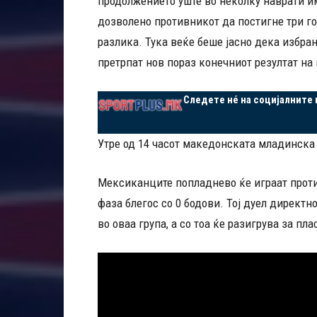
продолжението уште во неколку наврати им
дозволено противникот да постигне три гол
разлика. Тука веќе беше јасно дека избра
претрпат нов пораз конечниот резултат на 
Следете нé на социјалните
Утре од 14 часот македонската младинска 
Мексиканците попладнево ќе играат против
фаза блегос со 0 бодови. Тој дуел директн
во оваа група, а со тоа ќе разигрува за пл