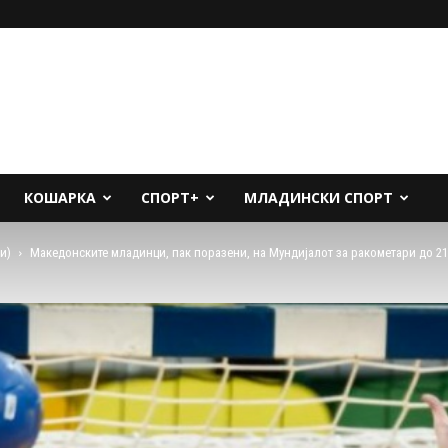
КОШАРКА
СПОРТ+
МЛАДИНСКИ СПОРТ
и)
Македонските младинци, пак поразени, на Мундијалот за ракометари до 2