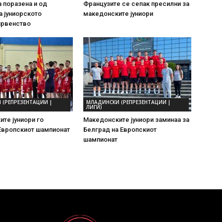
 поразена и од
Французите се сепак пресилни за
 јуниорското
македонските јуниори
првенство
 (РЕПРЕЗЕНТАЦИИ |
МЛАДИНСКИ (РЕПРЕЗЕНТАЦИИ |
ЛИГИ)
те јуниори го
Македонските јуниори заминаа за
Европскиот шампионат
Белград на Европскиот
шампионат