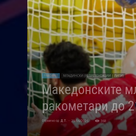
РАКОМЕТ
МЛАДИНСКИ (РЕПРЕЗЕНТАЦИИ | ЛИГИ)
Македонските мл
ракометари до 2
23/06/2025
368
Објавено од
Д.Т.
-