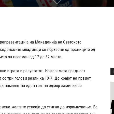
 репрезентација на Македонија на Светското
акедонските младинци се поразени од врсниците од
ето за пласман од 17 до 32 место.
аше играта и резултатот. Најголемата предност
со три голови разли ка 10-7. До крајот на првиот
а намалат на еден гол, па одмор заминаа со
црвено-жолтите успеаја да стигна до израмнување. Во