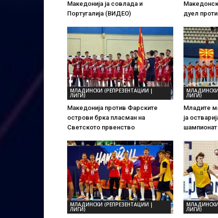
Македонија ја совлада и
Македонск
Португалија (ВИДЕО)
дуел проти
МЛАДИНСКИ (РЕПРЕЗЕНТАЦИИ |
МЛАДИНСКИ
ЛИГИ)
ЛИГИ)
Македонија против Фарските
Младите м
острови брка пласман на
ја оствари
Светското првенство
шампионат
МЛАДИНСКИ (РЕПРЕЗЕНТАЦИИ |
МЛАДИНСКИ
ЛИГИ)
ЛИГИ)