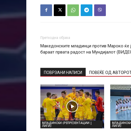
Претходна објава
Македонските младинци против Мароко ќе 
бараат првата радост на Мундијалот (ВИДЕ
ПОВРЗАНИ НАПИСИ
ПОВЕЌЕ ОД АВТОРО
МЛАДИНСКИ (РЕПРЕЗЕНТАЦИИ |
МЛАДИНСКИ
ЛИГИ)
ЛИГИ)