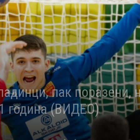
адинци, пак поразени, н
1 година (ВИДЕО)