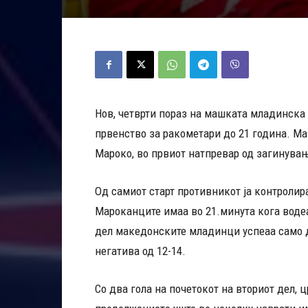
Нов, четврти пораз на машката младинска
првенство за ракометари до 21 година. М
Мароко, во првиот натпревар од загинувањ
Од самиот старт противникот ја контролир
Мароканците имаа во 21.минута кога водеа 
дел македонските младинци успеаа само д
негатива од 12-14.
Со два гола на почетокот на вториот дел, 