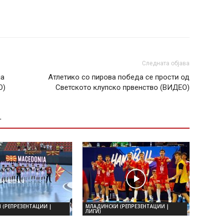
Следната објава
ја
Атлетико со пирова победа се прости од
О)
Светското клупско првенство (ВИДЕО)
Т
 (РЕПРЕЗЕНТАЦИИ |
МЛАДИНСКИ (РЕПРЕЗЕНТАЦИИ |
ЛИГИ)