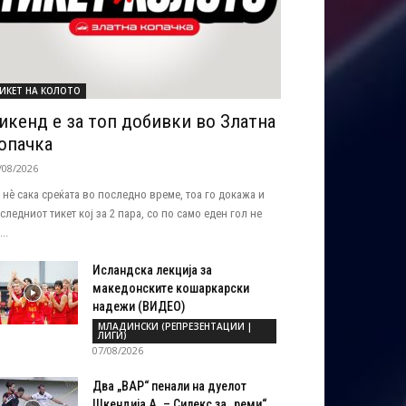
ИКЕТ НА КОЛОТО
икенд е за топ добивки во Златна
опачка
/08/2026
 нѐ сака среќата во последно време, тоа го докажа и
следниот тикет кој за 2 пара, со по само еден гол не
..
Исландска лекција за
македонските кошаркарски
надежи (ВИДЕО)
МЛАДИНСКИ (РЕПРЕЗЕНТАЦИИ |
ЛИГИ)
07/08/2026
Два „ВАР“ пенали на дуелот
Шкендија А. – Силекс за „реми“...