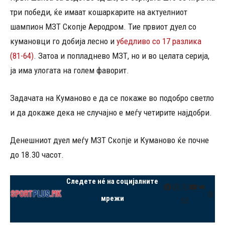
три победи, ќе имаат кошаркарите на актуелниот
шампион МЗТ Скопје Аеродром. Тие првиот дуел со
кумановци го добија лесно и
убедливо со 17 разлика
(81-64)
. Затоа и попладнево МЗТ, но и во целата серија,
ја има улогата на голем фаворит.
Задачата на Куманово е да се покаже во подобро светло
и да докаже дека не случајно е меѓу четирите најдобри.
Денешниот дуел меѓу МЗТ Скопје и Куманово ќе почне
до 18.30 часот.
Следете нé на социјалните
Facebook
Instagram
X
YouTube
VK
Thre
мрежи
Mail