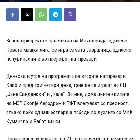
13/05/2025
286
Објавено од
Д.Т.
-
Во кошаркарското првенство на Македонија, односно
Првата машка лига, се игра самата завршница односно
полуфиналните во плеј-офот натпревари.
Денеска и утре на програмата се вторите натпревари.
Како и пред три-четири дена, трие ќе се играат во СЦ
„Јане Сандански“ и „Кале“. Во нив, домашните екипите
на МЗТ Скопје Аеродром и ТФТ влегуваат со предност,
откако веќе еднаш остварија победи во дуелите со МКК
Куманово и Работнички.
Први шанса за водство од 2:0, во серијата што се игра на