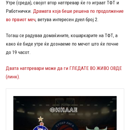
Утре (среда), својот втор натпревар ќе го играат ТФТ и
Работнички.
Драмата која беше решена по продолжение
во првиот меч
, ветува интересен дуел број 2.
Тогаш се радуваа домаќините, кошаркарите на ТФТ, а
како ќе биде утре ќе дознаеме по мечот што ќе почне
до 19 часот.
Двата натпревари може да ги ГЛЕДАТЕ ВО ЖИВО ОВДЕ
(линк).