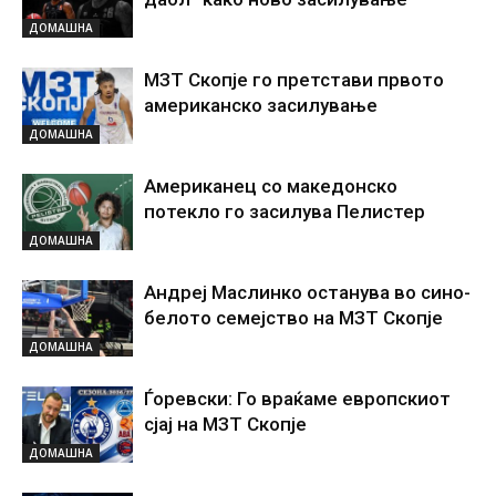
ДОМАШНА
МЗТ Скопје го претстави првото
американско засилување
ДОМАШНА
Американец со македонско
потекло го засилува Пелистер
ДОМАШНА
Андреј Маслинко останува во сино-
белото семејство на МЗТ Скопје
ДОМАШНА
Ѓоревски: Го враќаме европскиот
сјај на МЗТ Скопје
ДОМАШНА