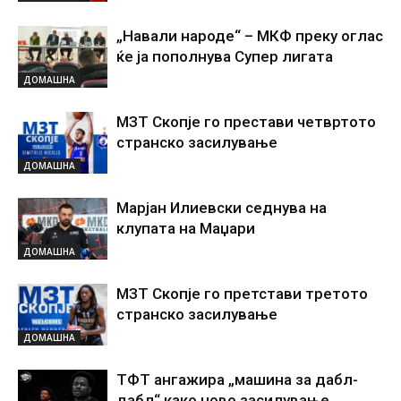
„Навали народе“ – МКФ преку оглас
ќе ја пополнува Супер лигата
ДОМАШНА
МЗТ Скопје го престави четвртото
странско засилување
ДОМАШНА
Марјан Илиевски седнува на
клупата на Маџари
ДОМАШНА
МЗТ Скопје го претстави третото
странско засилување
ДОМАШНА
ТФТ ангажира „машина за дабл-
дабл“ како ново засилување