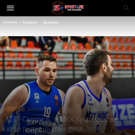
Почетна
Кошарка
Домашна
КОШАРКА
ДОМАШНА
МЗТ Скопје А. и МКК Куманово во
втор полуфинален дуел