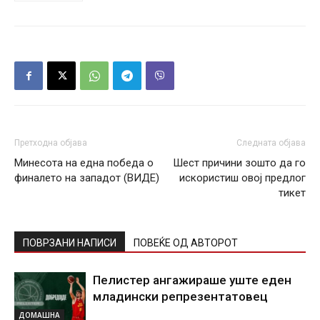
Претходна објава
Следната објава
Минесота на една победа о
Шест причини зошто да го
финалето на западот (ВИДЕ)
искористиш овој предлог
тикет
ПОВРЗАНИ НАПИСИ
ПОВЕЌЕ ОД АВТОРОТ
Пелистер ангажираше уште еден
младински репрезентатовец
ДОМАШНА