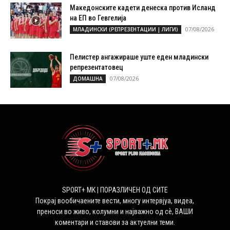
Македонските кадети денеска против Исланд
на ЕП во Гевгелија
07/08/2026
МЛАДИНСКИ (РЕПРЕЗЕНТАЦИИ | ЛИГИ)
Пелистер ангажираше уште еден младински
репрезентатовец
07/08/2026
ДОМАШНА
SPORT+ MK | ПОРАЗЛИЧЕН ОД СИТЕ
Покрај вообичаените вести, многу интервјуа, видеа,
преноси во живо, колумни и најважно од сѐ, ВАШИ
коментари и ставови за актуелни теми.