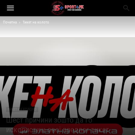
Почетна
Тикет на колото
ТИКЕТ НА КОЛОТО
Шест причини зошто да го
искористиш овој предлог тикет