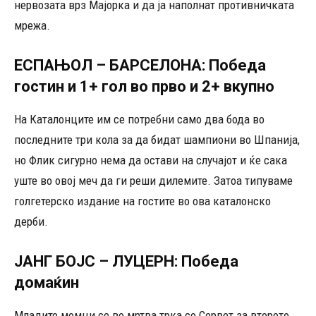
нервозата врз Мајорка и да ја наполнат противничката
мрежа.
ЕСПАЊОЛ – БАРСЕЛОНА: Победа
гостин и 1+ гол во прво и 2+ вкупно
На Каталонците им се потребни само два бода во
последните три кола за да бидат шампиони во Шпанија,
но Флик сигурно нема да остави на случајот и ќе сака
уште во овој меч да ги реши дилемите. Затоа типуваме
голгетерско издание на гостите во ова каталонско
дерби.
ЈАНГ БОЈС – ЛУЦЕРН: Победа
домаќин
Младите момци се во мртва трка со Сервет за второто