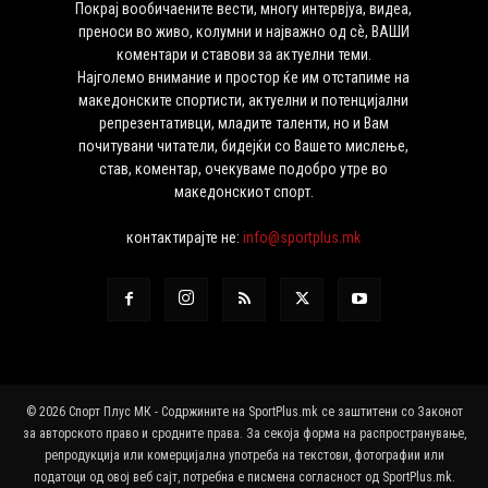
Покрај вообичаените вести, многу интервјуа, видеа,
преноси во живо, колумни и најважно од сѐ, ВАШИ
коментари и ставови за актуелни теми.
Најголемо внимание и простор ќе им отстапиме на
македонските спортисти, актуелни и потенцијални
репрезентативци, младите таленти, но и Вам
почитувани читатели, бидејќи со Вашето мислење,
став, коментар, очекуваме подобро утре во
македонскиот спорт.
контактирајте не:
info@sportplus.mk
© 2026 Спорт Плус МК - Содржините на SportPlus.mk се заштитени со Законот
за авторското право и сродните права. За секоја форма на распространување,
репродукција или комерцијална употреба на текстови, фотографии или
податоци од овој веб сајт, потребна е писмена согласност од SportPlus.mk.