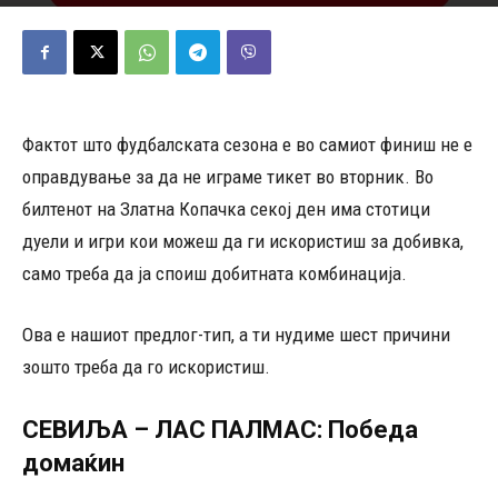
13/05/2025
198
Објавено од
Д.Т.
-
Фактот што фудбалската сезона е во самиот финиш не е
оправдување за да не играме тикет во вторник. Во
билтенот на Златна Копачка секој ден има стотици
дуели и игри кои можеш да ги искористиш за добивка,
само треба да ја споиш добитната комбинација.
Ова е нашиот предлог-тип, а ти нудиме шест причини
зошто треба да го искористиш.
СЕВИЉА – ЛАС ПАЛМАС: Победа
домаќин