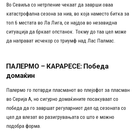
Во Севиља со нетрпение чекаат да заврши оваа
катастрофална сезона за нив, во која наместо битка за
топ 6 местата во Ла Лига, се најдоа во незавидна
ситуација да бркаат опстанок. Токму до таа цел може
да направат исчекор со триумф над Лас Палмас.
ПАЛЕРМО – КАРАРЕСЕ: Победа
домаќин
Палермо го потврди пласманот во плејофот за пласман
во Серија А, но сигурно домаќините посакуваат со
победа да го завршат регуларниот дел од сезоната со
цел да влезат во разигрувањата со што е можно
подобра форма.