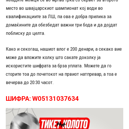
место во швајцарскиот шампионат кој води во
квалификациите за ЛШ, па ова е добра прилика за
домаќините да обезбедат важни три бода и да дојдат
поблиску до целта.
Како и секогаш, нашиот влог е 200 денари, а секако вие
може да вложите колку што сакате доколку ја
искористите шифрата за брза уплата. Можете да го
сторите тоа до почетокот на првиот натпревар, а тоа е
вечерва до 20:30 часот.
ШИФРА: W05131037634