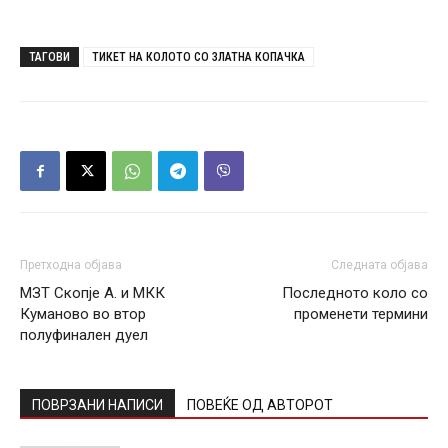
ТАГОВИ
ТИКЕТ НА КОЛОТО СО ЗЛАТНА КОПАЧКА
Претходна објава
Следната објава
МЗТ Скопје А. и МКК
Последното коло со
Куманово во втор
променети термини
полуфинален дуел
ПОВРЗАНИ НАПИСИ
ПОВЕЌЕ ОД АВТОРОТ