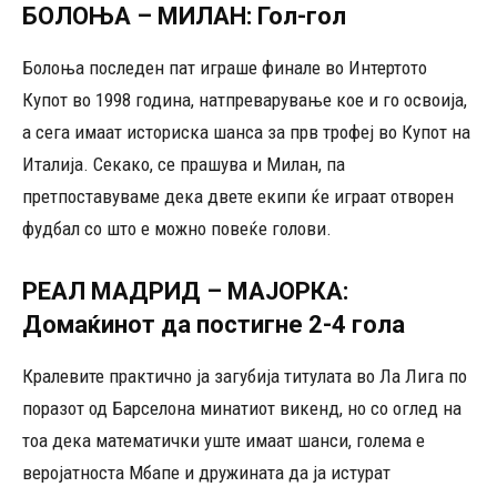
БОЛОЊА – МИЛАН: Гол-гол
Болоња последен пат играше финале во Интертото
Купот во 1998 година, натпреварување кое и го освоија,
а сега имаат историска шанса за прв трофеј во Купот на
Италија. Секако, се прашува и Милан, па
претпоставуваме дека двете екипи ќе играат отворен
фудбал со што е можно повеќе голови.
РЕАЛ МАДРИД – МАЈОРКА:
Домаќинот да постигне 2-4 гола
Кралевите практично ја загубија титулата во Ла Лига по
поразот од Барселона минатиот викенд, но со оглед на
тоа дека математички уште имаат шанси, голема е
веројатноста Мбапе и дружината да ја истурат