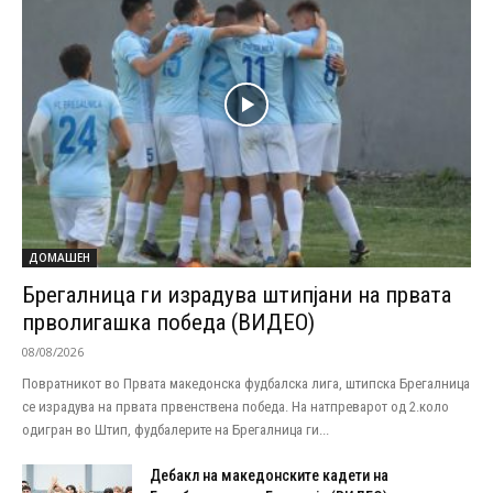
ДОМАШЕН
Брегалница ги израдува штипјани на првата
прволигашка победа (ВИДЕО)
08/08/2026
Повратникот во Првата македонска фудбалска лига, штипска Брегалница
се израдува на првата првенствена победа. На натпреварот од 2.коло
одигран во Штип, фудбалерите на Брегалница ги...
Дебакл на македонските кадети на