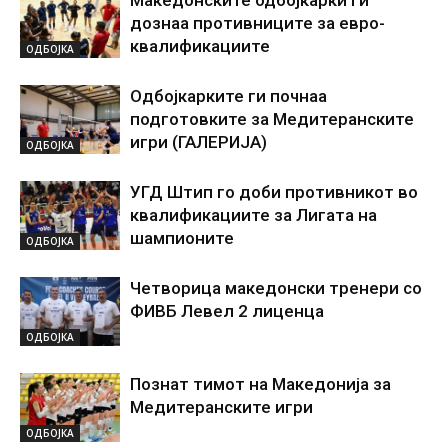
Македонските одбојкарки ги
дознаа противниците за евро-
квалификациите
ОДБОЈКА
Одбојкарките ги почнаа
подготовките за Медитеранските
игри (ГАЛЕРИЈА)
ОДБОЈКА
УГД Штип го доби противникот во
квалификациите за Лигата на
шампионите
ОДБОЈКА
Четворица македонски тренери со
ФИВБ Левел 2 лиценца
ОДБОЈКА
Познат тимот на Македонија за
Медитеранските игри
ОДБОЈКА