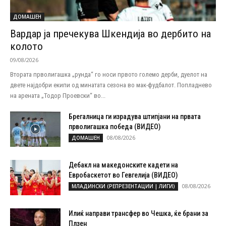
ДОМАШЕН
Вардар ја пречекува Шкендија во дербито на
колото
09/08/2026
Втората прволигашка „рунда“ го носи првото големо дерби, дуелот на
двете најдобри екипи од минатата сезона во мак-фудбалот. Попладнево
на арената „Тодор Проевски“ во...
Брегалница ги израдува штипјани на првата
прволигашка победа (ВИДЕО)
08/08/2026
ДОМАШЕН
Дебакл на македонските кадети на
Евробаскетот во Гевгелија (ВИДЕО)
08/08/2026
МЛАДИНСКИ (РЕПРЕЗЕНТАЦИИ | ЛИГИ)
Илиќ направи трансфер во Чешка, ќе брани за
Плзен