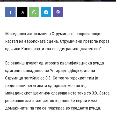
16/10/2024
468
Објавено од
Д.Т.
-
Македонскиот шампион Струмица го заврши својот
настап на европската сцена. Струмичани претрпе пораз
од Фино Капошвар, и тоа по одиграниот „златен сет“ .
Во реванш дуелот од втората квалификациска рунда
одигран попладнево во Унгарија, одбојкарите на
Струмица загубија со 0:3. Со тоа унгарскиот тим ја
надополни негативата од првиот меч во кој
македонскиот шампион славеше исто така со 3:0. Затоа
решаваше златниот сет во кој повеќе нерви имаа
домаќините, па тие се пласираа во следната рунда.