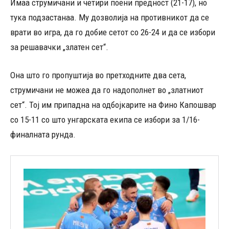
Имаа струмичани и четири поени предност (21-17), но
тука подзастанаа. Му дозволија на противникот да се
врати во игра, да го добие сетот со 26-24 и да се избори
за решавачки „златен сет“.
Она што го пропуштија во претходните два сета,
струмичани не можеа да го надополнет во „златниот
сет“. Тој им припадна на одбојкарите на Фино Капошвар
со 15-11 со што унгарската екипа се избори за 1/16-
финалната рунда.