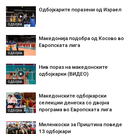
Одбојкарите поразени од Израел
ОДБОЈКА
Македонија подобра од Косово во
Европската лига
ОДБОЈКА
Нив пораз на македонските
одбојкарки (ВИДЕО)
ОДБОЈКА
Македонските одбојкарски
селекции денеска со двојна
програма во Европската лига
ОДБОЈКА
Миленкоски за Приштина поведе
13 одбојкари