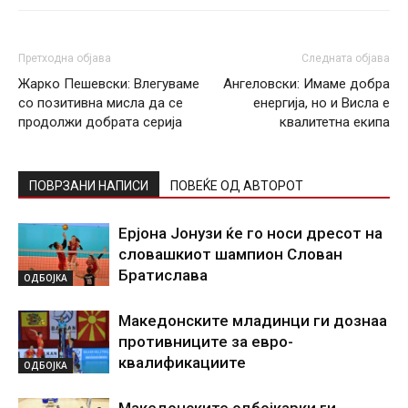
Претходна објава
Следната објава
Жарко Пешевски: Влегуваме
Ангеловски: Имаме добра
со позитивна мисла да се
енергија, но и Висла е
продолжи добрата серија
квалитетна екипа
ПОВРЗАНИ НАПИСИ
ПОВЕЌЕ ОД АВТОРОТ
Ерјона Јонузи ќе го носи дресот на
словашкиот шампион Слован
Братислава
ОДБОЈКА
Македонските младинци ги дознаа
противниците за евро-
квалификациите
ОДБОЈКА