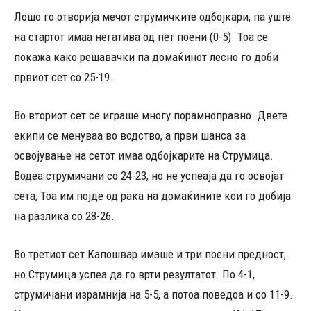
Лошо го отворија мечот струмичките одбојкари, па уште
на стартот имаа негатива од пет поени (0-5). Тоа се
покажа како решавачки па домаќинот лесно го доби
првиот сет со 25-19.
Во вториот сет се играше многу порамноправно. Двете
екипи се менуваа во водство, а први шанса за
освојување на сетот имаа одбојкарите на Струмица.
Водеа струмичани со 24-23, но не успеаја да го освојат
сета, Тоа им појде од рака на домаќините кои го добија
на разлика со 28-26.
Во третиот сет Капошвар имаше и три поени предност,
но Струмица успеа да го врти резултатот. По 4-1,
струмичани израмнија на 5-5, а потоа поведоа и со 11-9.