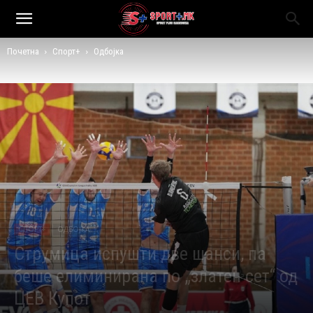
Почетна
Спорт+
Одбојка
СПОРТ+
ОДБОЈКА
Струмица испушти две шанси, па
беше елиминирана по „златен сет“ од
ЦЕВ Купот