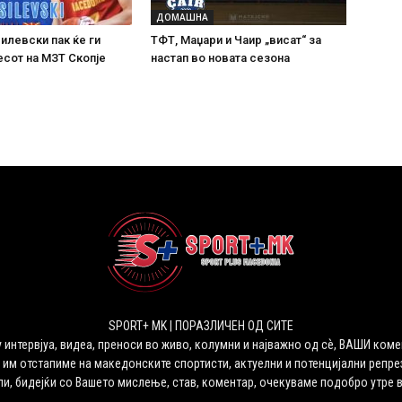
ДОМАШНА
илевски пак ќе ги
ТФТ, Маџари и Чаир „висат“ за
сот на МЗТ Скопје
настап во новата сезона
SPORT+ MK | ПОРАЗЛИЧЕН ОД СИТЕ
 интервјуа, видеа, преноси во живо, колумни и најважно од сѐ, ВАШИ коме
 им отстапиме на македонските спортисти, актуелни и потенцијални репрез
ли, бидејќи со Вашето мислење, став, коментар, очекуваме подобро утре 