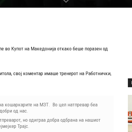
ле во Купот на Македонија откако беше поразен од
тола, свој коментар имаше тренерот на Работнички,
 на кошаркарите на МЗТ. Во цел натпревар беа
добри од нас.
тпреварот, но одиграа добра одбрана на нашиот
јмејкер Трајс.