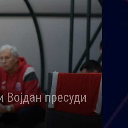
и Војдан пресуди