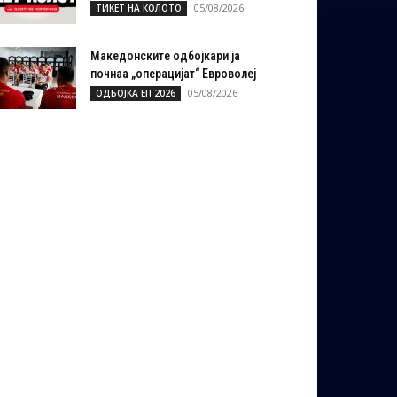
05/08/2026
ТИКЕТ НА КОЛОТО
Македонските одбојкари ја
почнаа „операцијат“ Евроволеј
05/08/2026
ОДБОЈКА ЕП 2026