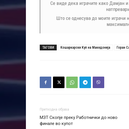
Се виде дека играчите како Дамјан и
натпревари
Што се однесува до моите играчи 
максимално
ТАГОВИ
Кошаркарски Куп на Македонија
Горан С
Претходна објава
МЗТ Скопје преку Работнички до ново
финале во купот