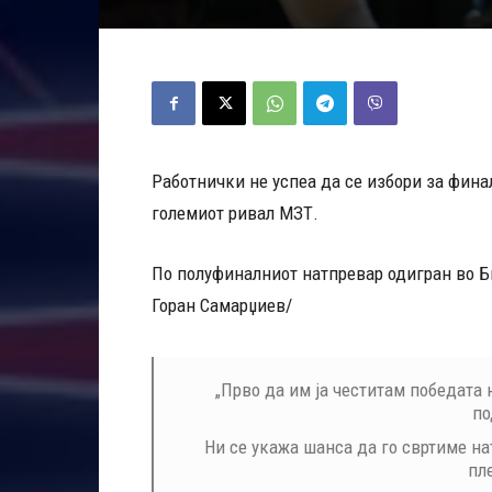
Работнички не успеа да се избори за фина
големиот ривал МЗТ.
По полуфиналниот натпревар одигран во Би
Горан Самарџиев/
„Прво да им ја честитам победата
по
Ни се укажа шанса да го свртиме на
пле