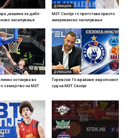
ДОМАШНА
ра „машина за дабл-
МЗТ Скопје го претстави првото
 ново засилување
американско засилување
ДОМАШНА
линко останува во
Ѓоревски: Го враќаме европскиот
о семејство на МЗТ
сјај на МЗТ Скопје