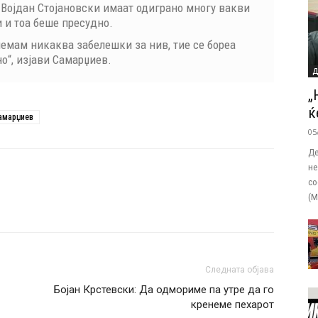
 Војдан Стојановски имаат одиграно многу вакви
 и тоа беше пресудно.
немам никаква забелешки за нив, тие се бореа
“, изјави Самарџиев.
„
ќ
амарџиев
05
Де
не
со
(М
Следната објава
Бојан Крстевски: Да одмориме па утре да го
кренеме пехарот