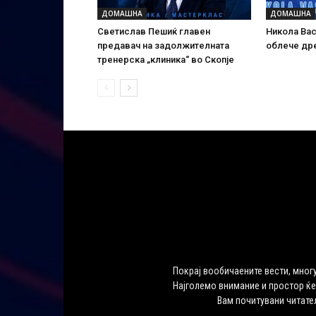
ДОМАШНА
ДОМАШНА
Светислав Пешиќ главен
Никола Вас
предавач на задолжителната
облече дре
тренерска „клиника“ во Скопје
Покрај вообичаените вести, многу
Најголемо внимание и простор ќе
Вам почитувани читате