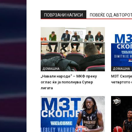
ПОВРЗАНИ НАПИСИ
ПОВЕЌЕ ОД АВТОРО
ДОМАШНА
ДОМАШНА
„Навали народе“ – МКФ преку
МЗТ Скопје
оглас ќе ја пополнува Супер
четвртото
лигата