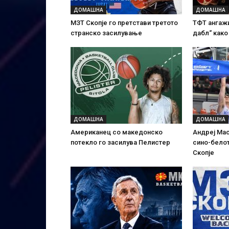
ДОМАШНА
ДОМАШНА
МЗТ Скопје го претстави третото
ТФТ ангажи
странско засилување
дабл“ како
ДОМАШНА
ДОМАШНА
Американец со македонско
Андреј Мас
потекло го засилува Пелистер
сино-белот
Скопје