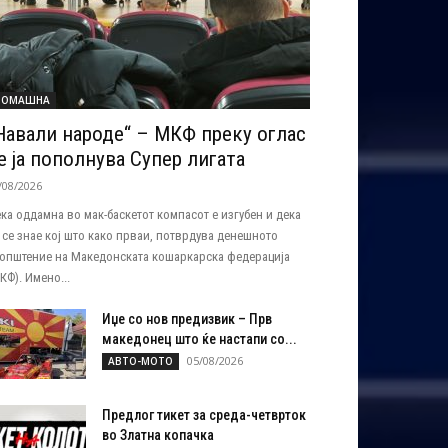
ДОМАШНА
Навали народе“ – МКФ преку оглас
е ја пополнува Супер лигата
/08/2026
ка оддамна во мак-баскетот компасот е изгубен и дека
 се знае кој што како прваи, потврдува денешното
општение на Македонската кошаркарска федерација
КФ). Имено...
Иџе со нов предизвик – Прв
македонец што ќе настапи со...
05/08/2026
АВТО-МОТО
Предлог тикет за среда-четврток
во Златна копачка