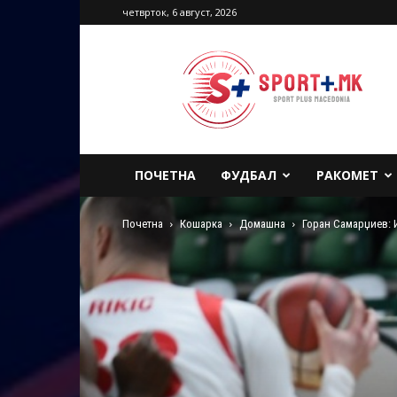
четврток, 6 август, 2026
Sport
Plus
Macedonia
ПОЧЕТНА
ФУДБАЛ
РАКОМЕТ
Почетна
Кошарка
Домашна
Горан Самарџиев: И