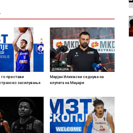
Т
ДОМАШНА
 го престави
Марјан Илиевски седнува на
 странско засилување
клупата на Маџари