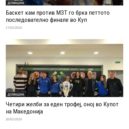
ДОМАШНА
Баскет кам против МЗТ го брка петтото
последователно финале во Куп
21/02/2026
ДОМАШНА
Четири желби за еден трофеј, оној во Купот
на Македонија
20/02/2026