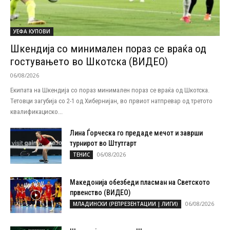
УЕФА КУПОВИ
Шкендија со минимален пораз се враќа од
гостувањето во Шкотска (ВИДЕО)
06/08/2026
Екипата на Шкендија со пораз минимален пораз се враќа од Шкотска.
Тетовци загубија со 2-1 од Хибернијан, во првиот натпревар од третото
квалификациско...
Лина Ѓорческа го предаде мечот и заврши
турнирот во Штутгарт
06/08/2026
ТЕНИС
Македонија обезбеди пласман на Светското
првенство (ВИДЕО)
06/08/2026
МЛАДИНСКИ (РЕПРЕЗЕНТАЦИИ | ЛИГИ)