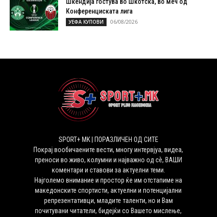
Шкендија гостува во Шкотска, во меч од
Конференциската лига
06/08/2026
УЕФА КУПОВИ
SPORT+ MK | ПОРАЗЛИЧЕН ОД СИТЕ
Покрај вообичаените вести, многу интервјуа, видеа,
преноси во живо, колумни и најважно од сѐ, ВАШИ
коментари и ставови за актуелни теми.
Најголемо внимание и простор ќе им отстапиме на
македонските спортисти, актуелни и потенцијални
репрезентативци, младите таленти, но и Вам
почитувани читатели, бидејќи со Вашето мислење,