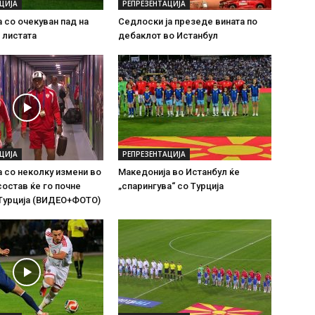
ЦИЈА
РЕПРЕЗЕНТАЦИЈА
 со очекуван пад на
Седлоски ја презеде вината по
 листата
дебаклот во Истанбул
ЦИЈА
РЕПРЕЗЕНТАЦИЈА
 со неколку измени во
Македонија во Истанбул ќе
состав ќе го почне
„спарингува“ со Турција
 Турција (ВИДЕО+ФОТО)