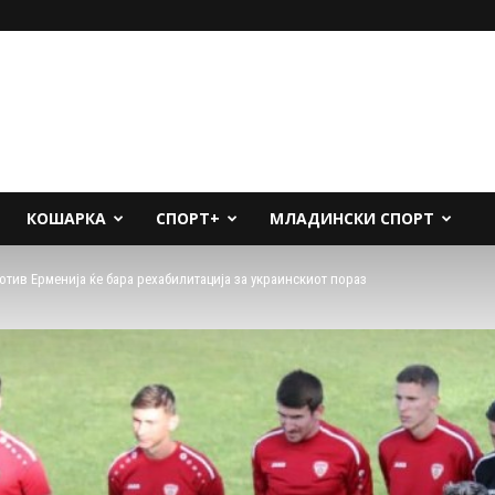
КОШАРКА
СПОРТ+
МЛАДИНСКИ СПОРТ
тив Ерменија ќе бара рехабилитација за украинскиот пораз