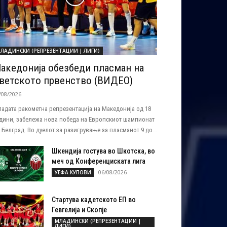
ЛАДИНСКИ (РЕПРЕЗЕНТАЦИИ | ЛИГИ)
акедонија обезбеди пласман на
ветското првенство (ВИДЕО)
/08/2026
адата ракометна репрезентација на Македонија од 18
дини, забележа нова победа на Европскиот шампионат
 Белград. Во дуелот за разигрување за пласманот 9 до...
Шкендија гостува во Шкотска, во
меч од Конференциската лига
06/08/2026
УЕФА КУПОВИ
Стартува кадетското ЕП во
Гевгелија и Скопје
МЛАДИНСКИ (РЕПРЕЗЕНТАЦИИ |
ЛИГИ)