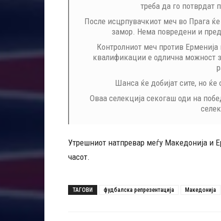
треба да го потврдат 
После исцрпувачкиот меч во Прага ќе
замор. Нема повредени и пред
Контролниот меч против Ерменија 
квалификации е одлична можност за
р
Шанса ќе добијат сите, но ќе
Оваа селекција секогаш оди на побед
селек
Утрешниот натпревар меѓу Македонија и Ер
часот.
ТАГОВИ
фудбалска репрезентација
Македонија