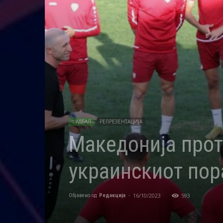
ФУДБАЛ
РЕПРЕЗЕНТАЦИЈА
Македонија прот
украинскиот пор
16/10/2023
593
Објавено од
Редакција
-