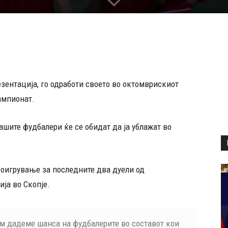
зентација, го одработи своето во октомврискиот
ампионат.
ашите фудбалери ќе се обидат да ја ублажат во
воигрување за последните два дуели од
ја во Скопје.
им дадеме шанса на фудбалерите во составот кои