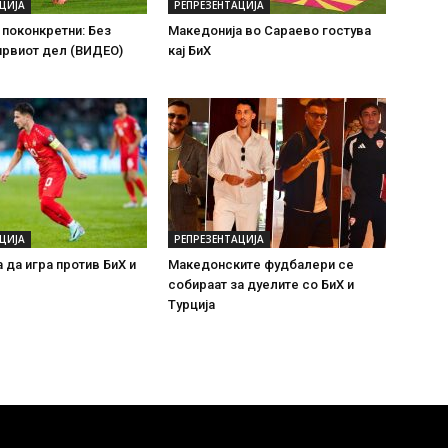
ЦИЈА
РЕПРЕЗЕНТАЦИЈА
поконкретни: Без
Македонија во Сараево гостува
првиот дел (ВИДЕО)
кај БиХ
ЦИЈА
РЕПРЕЗЕНТАЦИЈА
 да игра против БиХ и
Македонските фудбалери се
собираат за дуелите со БиХ и
Турција