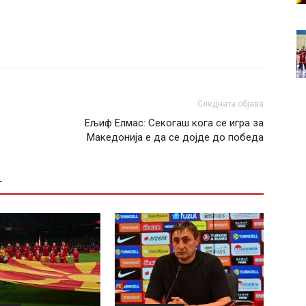
Следната објава
Ељиф Елмас: Секогаш кога се игра за
Македонија е да се дојде до победа
Т