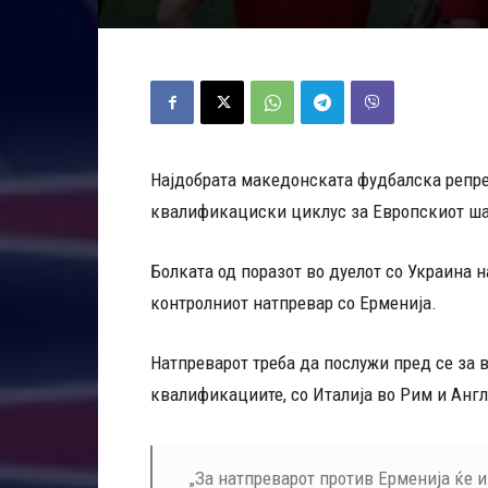
Најдобрата македонската фудбалска репре
квалификациски циклус за Европскиот ш
Болката од поразот во дуелот со Украина н
контролниот натпревар со Ерменија.
Натпреварот треба да послужи пред се за 
квалификациите, со Италија во Рим и Англи
„За натпреварот против Ерменија ќе 