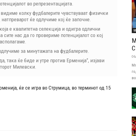
потенцијалот во репрезентацијата.
 видиме колку фудбалерите чувствуваат физички
 натпреварот ќе одлучиме кој ќе започне.
која е квалитетна селекција и одигра одлични
М
 сите нас да го провериме потенцијалот со кој
М
асполагаме.
С
 одлучиме за минутажата на фудбалерите.
06
а, така ќе биде и утре против Ерменија“, изјави
Мл
торот Милевски.
го
во
менија, ќе се игра во Струмица, во терминот од 15