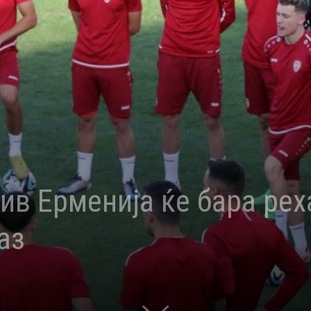
ив Ерменија ќе бара рех
аз