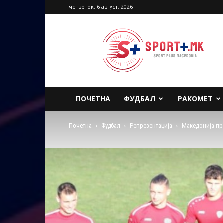
четврток, 6 август, 2026
Sport
Plus
Macedonia
ПОЧЕТНА
ФУДБАЛ
РАКОМЕТ
Почетна
Фудбал
Репрезентација
Македонија про