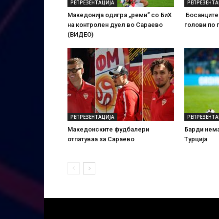
РЕПРЕЗЕНТАЦИЈА
РЕПРЕЗЕНТА
Македонија одигра „реми“ со БиХ
Босанците 
на контролен дуел во Сараево
голови по 
(ВИДЕО)
РЕПРЕЗЕНТАЦИЈА
РЕПРЕЗЕНТА
Македонските фудбалери
Барди нема
отпатуваа за Сараево
Турција