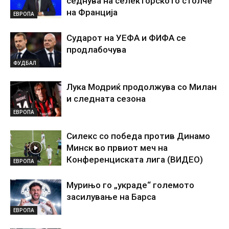
седнува на селекторското столче
на Франција
ЕВРОПА
Сударот на УЕФА и ФИФА се
продлабочува
ФУДБАЛ
Лука Модриќ продолжува со Милан
и следната сезона
ЕВРОПА
Силекс со победа против Динамо
Минск во првиот меч на
Конференциската лига (ВИДЕО)
ЕВРОПА
Мурињо го „украде“ големото
засилување на Барса
ЕВРОПА