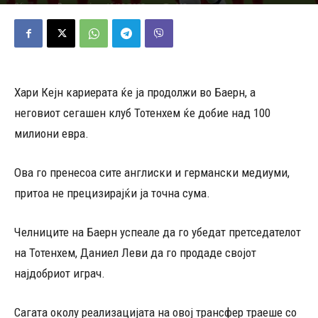
10/08/2023
618
Објавено од
Редакција
-
Хари Кејн кариерата ќе ја продолжи во Баерн, а
неговиот сегашен клуб Тотенхем ќе добие над 100
милиони евра.
Ова го пренесоа сите англиски и германски медиуми,
притоа не прецизирајќи ја точна сума.
Челниците на Баерн успеале да го убедат претседателот
на Тотенхем, Даниел Леви да го продаде својот
најдобриот играч.
Сагата околу реализацијата на овој трансфер траеше со