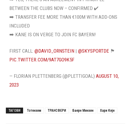
BETWEEN THE CLUBS NOW – CONFIRMED ✔️
➡️ TRANSFER FEE MORE THAN €100M WITH ADD-ONS
INCLUDED
➡️ KANE IS ON VERGE TO JOIN FC BAYERN!
FIRST CALL:
@DAVID_ORNSTEIN
|
@SKYSPORTDE
🏴󠁧󠁢󠁥󠁮󠁧󠁿
PIC.TWITTER.COM/9AT7GO9K5F
— FLORIAN PLETTENBERG (@PLETTIGOAL)
AUGUST 10,
2023
ТАГОВИ
Тотенхем
ТРАНСФЕРИ
Баерн Минхен
Хари Кејн