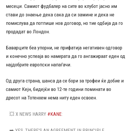
месеци. Самиот фудбалер на сите во клубот јасно им
стави до знаење дека сака да си замине и дека не
помислува да потпише нов договор, но тие одбија да го
продадат во Лондон.
Баварците беа упорни, не прифатија негативен одговор
и конечно успеаја во намерата да го ангажираат еден од
најдобрите европски напаѓачи.
Од друга страна, шанса да се бори за трофеи ќе добие и
самиот Кејн, бидејќи во 12-те години поминати во
дресот на Тотенхем нема ниту еден освоен.
💥 X NEWS HARRY
#KANE
:
➡️ YES, THERE’S AN AGREEMENT IN PRINCIPLE