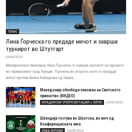
ТЕНИС
Лина Ѓорческа го предаде мечот и заврши
турнирот во Штутгарт
06/08/2026
Македонската тенисерка Лина Ѓорческа го заврши настапот на турнирот
во германскиот град Лајпциг. Ѓорческа во второто коло го предаде
мечот против Алена Ковацкова од Чешка....
Македонија обезбеди пласман на Светското
првенство (ВИДЕО)
06/08/2026
МЛАДИНСКИ (РЕПРЕЗЕНТАЦИИ | ЛИГИ)
Шкендија гостува во Шкотска, во меч од
Конференциската лига
06/08/2026
УЕФА КУПОВИ