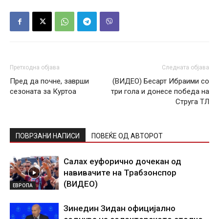
Претходна објава
Следната објава
Пред да почне, заврши
(ВИДЕО) Бесарт Ибраими со
сезоната за Куртоа
три гола и донесе победа на
Струга ТЛ
ПОВРЗАНИ НАПИСИ
ПОВЕЌЕ ОД АВТОРОТ
Салах еуфорично дочекан од
навивачите на Трабзонспор
(ВИДЕО)
ЕВРОПА
Зинедин Зидан официјално