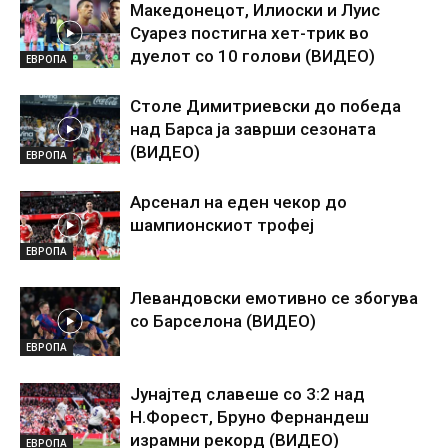
Македонецот, Илиоски и Луис
Суарез постигна хет-трик во
дуелот со 10 голови (ВИДЕО)
ЕВРОПА
Столе Димитриевски до победа
над Барса ја заврши сезоната
(ВИДЕО)
ЕВРОПА
Арсенал на еден чекор до
шампионскиот трофеј
ЕВРОПА
Левандовски емотивно се збогува
со Барселона (ВИДЕО)
ЕВРОПА
Јунајтед славеше со 3:2 над
Н.Форест, Бруно Фернандеш
израмни рекорд (ВИДЕО)
ЕВРОПА