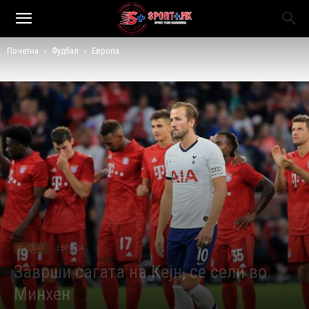
Почетна
Фудбал
Европа
ФУДБАЛ
ЕВРОПА
Заврши сагата на Кејн, се сели во
Минхен