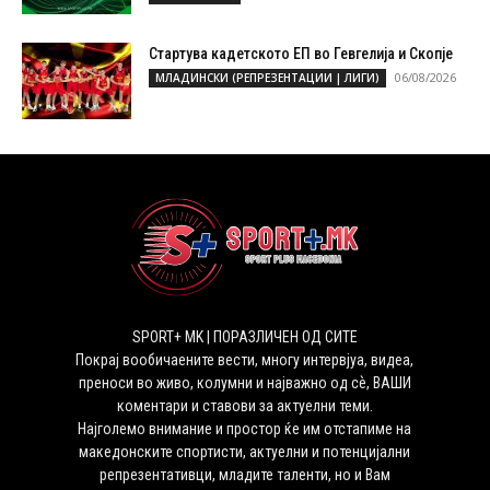
Стартува кадетското ЕП во Гевгелија и Скопје
06/08/2026
МЛАДИНСКИ (РЕПРЕЗЕНТАЦИИ | ЛИГИ)
SPORT+ MK | ПОРАЗЛИЧЕН ОД СИТЕ
Покрај вообичаените вести, многу интервјуа, видеа,
преноси во живо, колумни и најважно од сѐ, ВАШИ
коментари и ставови за актуелни теми.
Најголемо внимание и простор ќе им отстапиме на
македонските спортисти, актуелни и потенцијални
репрезентативци, младите таленти, но и Вам