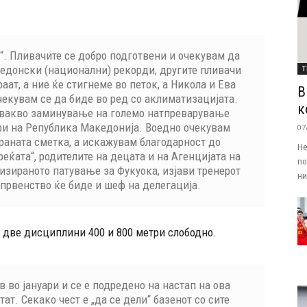
“. Пливачите се добро подготвени и очекувам да
кедонски (национални) рекорди, другите пливачи
Т
аат, а ние ќе стигнеме во петок, а Никола и Ева
В
чекувам се да биде во ред со аклиматизацијата.
к
 вакво заминување на големо натпреварување
ри на Република Македонија. Воедно очекувам
07
аната сметка, а искажувам благодарност до
Не
еќата“, родителите на децата и на Агенцијата на
по
низираното патување за Фукуока, изјави тренерот
ни.
а првенство ќе биде и шеф на делегација.
 две дисциплини 400 и 800 метри слободно.
в во јануари и се е подредено на настап на ова
ат. Секако чест е „да се дели“ базенот со сите