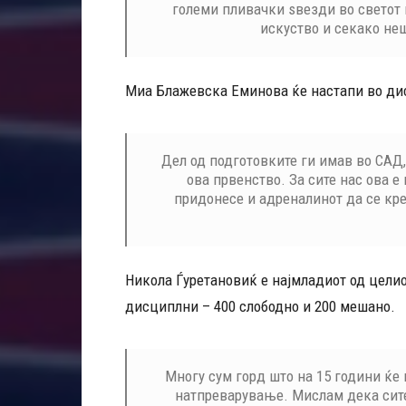
големи пливачки ѕвезди во светот 
искуство и секако неш
Миа Блажевска Еминова ќе настапи во дис
Дел од подготовките ги имав во САД,
ова првенство. За сите нас ова е
придонесе и адреналинот да се кр
Никола Ѓуретановиќ е најмладиот од целио
дисциплни – 400 слободно и 200 мешано.
Многу сум горд што на 15 години ќе
натпреварување. Мислам дека сите