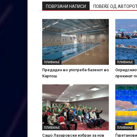
ПОВРЗАНИ НАПИСИ
ПОВЕЌЕ ОД АВТОРО
ПЛИВАЊЕ
ПЛИВАЊЕ
Предаден во употреба базенот во
Охридскио
Карпош
прекинат 
ПЛИВАЊЕ
ПЛИВАЊЕ
Сашо Лазаровски избран за нов
Ѓуретанови