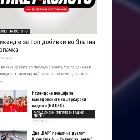
ИКЕТ НА КОЛОТО
икенд е за топ добивки во Златна
опачка
/08/2026
 нѐ сака среќата во последно време, тоа го докажа и
следниот тикет кој за 2 пара, со по само еден гол не
..
Исландска лекција за
македонските кошаркарски
надежи (ВИДЕО)
МЛАДИНСКИ (РЕПРЕЗЕНТАЦИИ |
ЛИГИ)
07/08/2026
Два „ВАР“ пенали на дуелот
Шкендија А. – Силекс за „реми“...