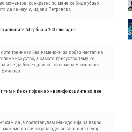
во моментов, конкретно за мене ќе биде убаво
то да се научи, изјави Петровска
циплините 50 грбно и 100 слободно.
 сите тренинзи беа наменски за добар настап на
 големо искуство, а самото присуство таму ќе
ева и се да биде одлично, напомена Блажевска
Еминова.
т тим и ќе се појави во квалификациите во две
 можам да ја претставувам Македонија на вакво
 можеме до лични рекорди, секако и до некој