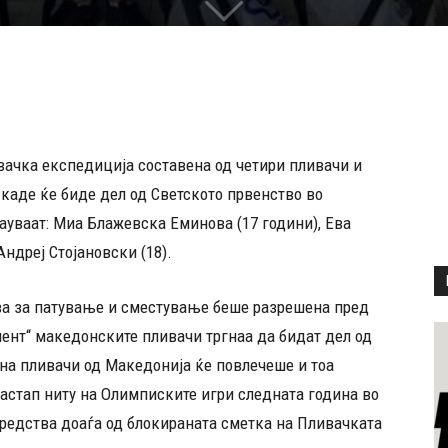
ачка експедиција составена од четири пливачи и
 каде ќе биде дел од Светското првенство во
вауваат: Миа Блажевска Еминова (17 години), Ева
Андреј Стојановски (18).
ва за патување и сместување беше разрешена пред
ент“ македонските пливачи тргнаа да бидат дел од
 на пливачи од Македонија ќе повлечеше и тоа
астап ниту на Олимписките игри следната година во
редства доаѓа од блокираната сметка на Пливачката