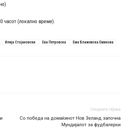
но)
0 часот (локално време).
Илија Стојановски
Ева Петровска
Ема Блажевска Еминова
Следната објава
ци
Со победа на домаќинот Нов Зеланд започна
Мундијалот за фудбалерки