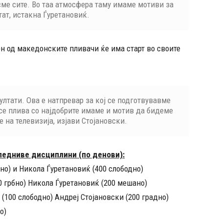
ме сите. Во таа атмосфера таму имаме мотиви за
тат, истакна Ѓуретановиќ.
ен од македонските пливачи ќе има старт во своите
лтати. Ова е натпревар за кој се подготвувавме
 се плива со најдобрите имаме и мотив да бидеме
е на телевизија, изјави Стојановски.
ледниве дисциплини (по денови):
дно) и Никола Ѓуретановиќ (400 слободно)
0 грбно) Никола Ѓуретановиќ (200 мешано)
(100 слободно) Андреј Стојановски (200 градно)
о)