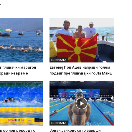
Т
ПЛИВАЊЕ
т пливачки маратон
Евгениј Поп Ацев направи голем
поради невреме
подвиг препливувајќи го Ла Манш
ПЛИВАЊЕ
ќ со нов рекорд го
Јован Јанковски го заврши