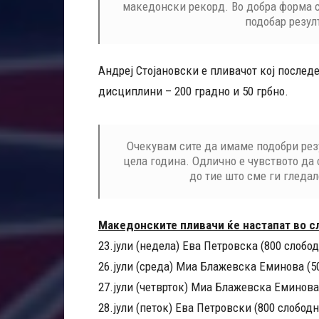
македонски рекорд. Во добра форма с
подобар резул
Андреј Стојановски е пливачот кој послед
дисциплини – 200 градно и 50 грбно.
Очекувам сите да имаме подобри резу
цела година. Одлично е чувството да
до тие што сме ги гледал
Македонските пливачи ќе настапат во с
23.јули (недела) Ева Петровска (800 слобо
26.јули (среда) Миа Блажевска Еминова (5
27.јули (четврток) Миа Блажевска Еминова 
28.јули (петок) Ева Петровски (800 слободн