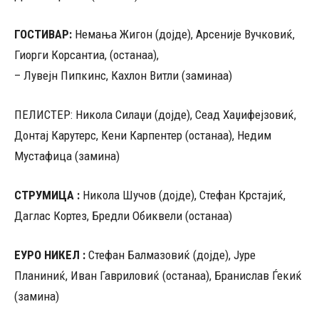
ГОСТИВАР:
Немања Жигон (дојде), Арсеније Вучковиќ,
Гиорги Корсантиа, (останаа),
– Лувејн Пипкинс, Кахлон Витли (заминаа)
ПЕЛИСТЕР: Никола Силаџи (дојде), Сеад Хаџифејзовиќ,
Донтај Карутерс, Кени Карпентер (останаа), Недим
Мустафица (замина)
СТРУМИЦА :
Никола Шучов (дојде), Стефан Крстајиќ,
Даглас Кортез, Бредли Обиквели (останаа)
ЕУРО НИКЕЛ :
Стефан Балмазовиќ (дојде), Јуре
Планиниќ, Иван Гавриловиќ (останаа), Бранислав Ѓекиќ
(замина)