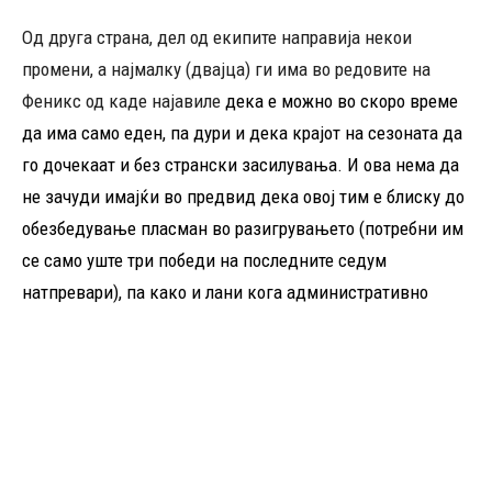
Од друга страна, дел од екипите направија некои
промени, а најмалку (двајца) ги има во редовите на
Феникс од каде најавиле
дека е можно во скоро време
да има само еден, па дури и дека крајот на сезоната да
го дочекаат и без странски засилувања. И ова нема да
не зачуди имајќи во предвид дека овој тим е блиску до
обезбедување пласман во разигрувањето (потребни им
се само уште три победи на последните седум
натпревари), па како и лани кога административно
избори место во Супер лигата (на местото на Академија
ФМП – не се регистрира во АД), сезоната ја заврши без
странци. И ова е добра „тактика – калкулација“ пред се
да се заштедат пари во буџетот, а од друга страна да им
се даде шанса на помладите.