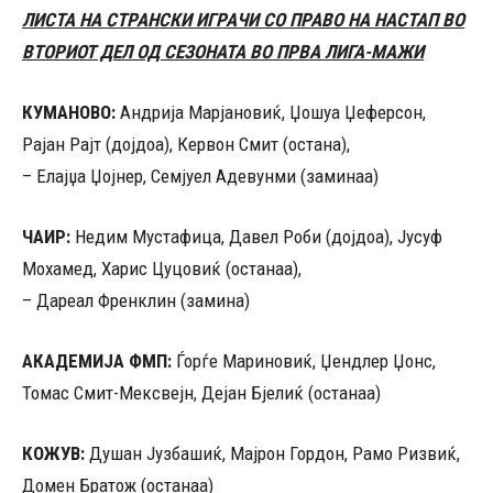
ЛИСТА НА СТРАНСКИ ИГРАЧИ СО ПРАВО НА НАСТАП ВО
ВТОРИОТ ДЕЛ ОД СЕЗОНАТА ВО ПРВА ЛИГА-МАЖИ
КУМАНОВО:
Андрија Марјановиќ, Џошуа Џеферсон,
Рајан Рајт (дојдоа), Кервон Смит (остана),
– Елајџа Џојнер, Семјуел Адевунми (заминаа)
ЧАИР:
Недим Мустафица, Давел Роби (дојдоа), Јусуф
Мохамед, Харис Цуцовиќ (останаа),
– Дареал Френклин (замина)
АКАДЕМИЈА ФМП:
Ѓорѓе Мариновиќ, Џендлер Џонс,
Томас Смит-Мексвејн, Дејан Бјелиќ (останаа)
КОЖУВ:
Душан Јузбашиќ, Мајрон Гордон, Рамо Ризвиќ,
Домен Братож (останаа)