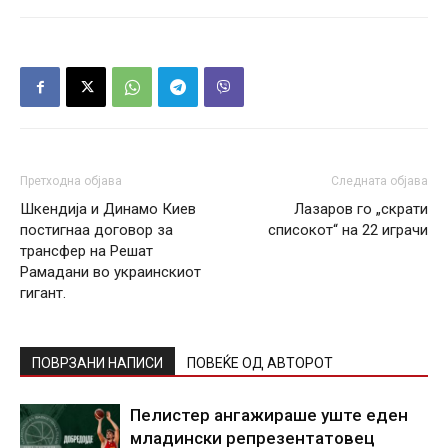
Претходна објава
Следната објава
Шкендија и Динамо Киев
Лазаров го „скрати
постигнаа договор за
списокот“ на 22 играчи
трансфер на Решат
Рамадани во украинскиот
гигант.
ПОВРЗАНИ НАПИСИ
ПОВЕЌЕ ОД АВТОРОТ
Пелистер ангажираше уште еден
младински репрезентатовец