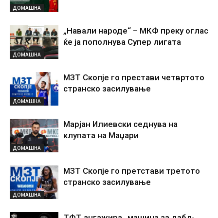
ДОМАШНА
„Навали народе“ – МКФ преку оглас
ќе ја пополнува Супер лигата
ДОМАШНА
МЗТ Скопје го престави четвртото
странско засилување
ДОМАШНА
Марјан Илиевски седнува на
клупата на Маџари
ДОМАШНА
МЗТ Скопје го претстави третото
странско засилување
ДОМАШНА
ТФТ ангажира „машина за дабл-