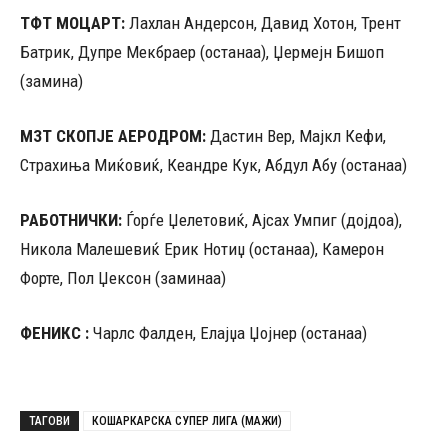
ТФТ МОЦАРТ:
Лахлан Андерсон, Давид Хотон, Трент
Батрик, Дупре Мекбраер (останаа), Џермејн Бишоп
(замина)
МЗТ СКОПЈЕ АЕРОДРОМ:
Дастин Вер, Мајкл Кефи,
Страхиња Миќовиќ, Кеандре Кук, Абдул Абу (останаа)
РАБОТНИЧКИ:
Ѓорѓе Џелетовиќ, Ајсах Умпиг (дојдоа),
Никола Малешевиќ Ерик Нотиџ (останаа), Камерон
Форте, Пол Џексон (заминаа)
ФЕНИКС :
Чарлс Фалден, Елајџа Џојнер (останаа)
ТАГОВИ
КОШАРКАРСКА СУПЕР ЛИГА (МАЖИ)