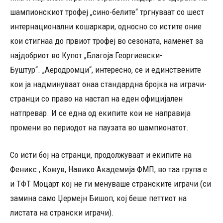
шампионскиот трофеј „сино-белите“ тргнуваат со шест
интернационални кошаркари, односно со истите оние
кои стигнаа до првиот трофеј во сезоната, наменет за
најдобриот во Купот „Благоја Георгиевски-
Буштур“. „Аеродромци“, интересно, се и единствените
кои ја надминуваат онаа стандардна бројка на играчи-
странци со право на настап на еден официјален
натпревар. И се една од екипите кои не направија
промени во периодот на паузата во шампионатот.
Со исти бој на странци, продолжуваат и екипите на
Феникс , Кожув, Навико Академија ФМП, во таа група е
и ТФТ Моцарт кој не ги менуваше странските играчи (си
замина само Џермејн Бишоп, кој беше петтиот на
листата на странски играчи).