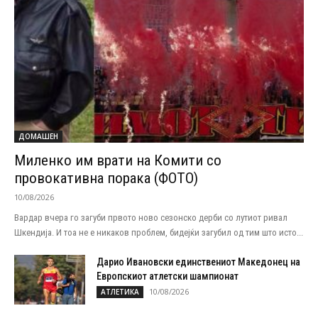
ДОМАШЕН
Миленко им врати на Комити со
провокативна порака (ФОТО)
10/08/2026
Вардар вчера го загуби првото ново сезонско дерби со лутиот ривал
Шкендија. И тоа не е никаков проблем, бидејќи загубил од тим што исто...
Дарио Ивановски единствениот Македонец на
Европскиот атлетски шампионат
10/08/2026
АТЛЕТИКА