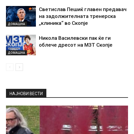
Светислав Пешиќ главен предавач
на задолжителната тренерска
„клиника“ во Скопје
ДОМАШНА
Никола Василевски пак ќе ги
облече дресот на МЗТ Скопје
ДОМАШНА
НАЈНОВИ ВЕСТИ