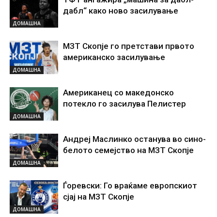
дабл“ како ново засилување
ДОМАШНА
МЗТ Скопје го претстави првото
американско засилување
ДОМАШНА
Американец со македонско
потекло го засилува Пелистер
ДОМАШНА
Андреј Маслинко останува во сино-
белото семејство на МЗТ Скопје
ДОМАШНА
Ѓоревски: Го враќаме европскиот
сјај на МЗТ Скопје
ДОМАШНА