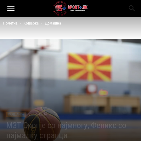
Почетна
Кошарка
Домашна
КОШАРКА
ДОМАШНА
МЗТ Скопје со најмногу, Феникс со
најмалку странци