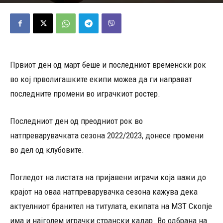
02/03/2023
448
Објавено од
Д.Т.
-
Првиот ден од март беше и последниот временски рок
во кој прволигашките екипи можеа да ги направат
последните промени во играчкиот ростер.
Последниот ден од преодниот рок во
натпреварувачката сезона 2022/2023, донесе промени
во дел од клубовите.
Погледот на листата на пријавени играчи која важи до
крајот на оваа натпреварувачка сезона кажува дека
актуелниот бранител на титулата, екипата на МЗТ Скопје
има и најголем играчки странски кадар. Во одбрана на