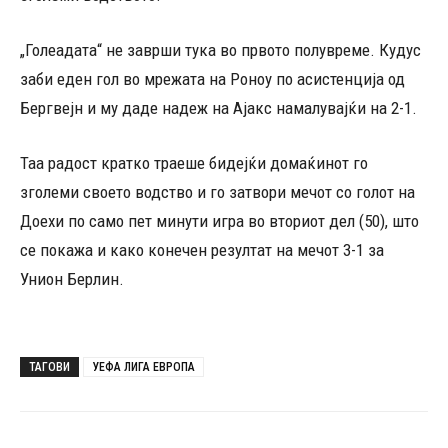
„Голеадата“ не заврши тука во првото полувреме. Кудус
заби еден гол во мрежата на Роноу по асистенција од
Бергвејн и му даде надеж на Ајакс намалувајќи на 2-1.
Таа радост кратко траеше бидејќи домаќинот го
зголеми своето водство и го затвори мечот со голот на
Доехи по само пет минути игра во вториот дел (50), што
се покажа и како конечен резултат на мечот 3-1 за
Унион Берлин.
ТАГОВИ
УЕФА ЛИГА ЕВРОПА