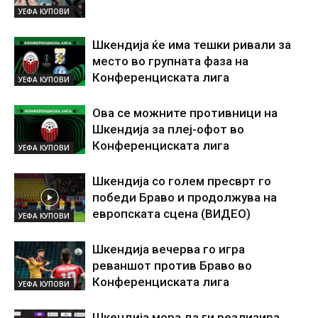
УЕФА КУПОВИ
Шкендија ќе има тешки ривали за
место во групната фаза на
Конференциската лига
УЕФА КУПОВИ
Ова се можните противници на
Шкендија за плеј-офот во
Конференциската лига
УЕФА КУПОВИ
Шкендија со голем пресврт го
победи Браво и продолжува на
европската сцена (ВИДЕО)
УЕФА КУПОВИ
Шкендија вечерва го игра
реваншот против Браво во
Конференциската лига
УЕФА КУПОВИ
Шкендија мора да ги реализира