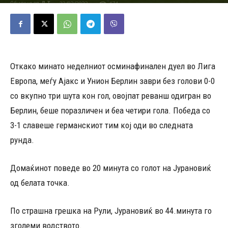
23/02/2023
474
Објавено од
Д.Т.
-
Откако минато неделниот осминафинален дуел во Лига
Европа, меѓу Ајакс и Унион Берлин заври без голови 0-0
со вкупно три шута кон гол, овојпат реванш одигран во
Берлин, беше поразличен и беа четири гола. Победа со
3-1 славеше германскиот тим кој оди во следната
рунда.
Домаќинот поведе во 20 минута со голот на Јурановиќ
од белата точка.
По страшна грешка на Рули, Јурановиќ во 44.минута го
зголеми водството.