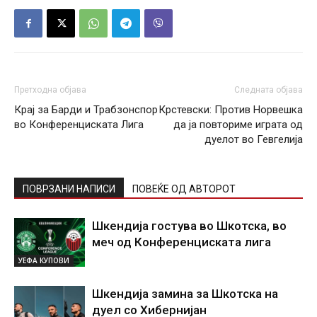
Претходна објава
Следната објава
Крај за Барди и Трабзонспор
Крстевски: Против Норвешка
во Конференциската Лига
да ја повториме играта од
дуелот во Гевгелија
ПОВРЗАНИ НАПИСИ
ПОВЕЌЕ ОД АВТОРОТ
Шкендија гостува во Шкотска, во
меч од Конференциската лига
УЕФА КУПОВИ
Шкендија замина за Шкотска на
дуел со Хибернијан