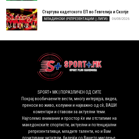
Стартува кадетското ЕП во Гевгелија и Скопје
06/08/2026
МЛАДИНСКИ (РЕПРЕЗЕНТАЦИИ | ЛИГИ)
SPORT+ MK | ПОРАЗЛИЧЕН ОД СИТЕ
Покрај вообичаените вести, многу интервјуа, видеа,
преноси во живо, колумни и најважно од сѐ, ВАШИ
коментари и ставови за актуелни теми.
Најголемо внимание и простор ќе им отстапиме на
македонските спортисти, актуелни и потенцијални
репрезентативци, младите таленти, но и Вам
почитувани читатели, бидејќи со Вашето мислење,