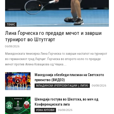
ТЕНИС
Лина Ѓорческа го предаде мечот и заврши
турнирот во Штутгарт
06/08/2026
Македонската тенисерка Лина Ѓорческа го заврши настапот на турнирот
во германскиот град Лајпциг. Ѓорческа во второто коло го предаде
мечот против Алена Ковацкова од Чешка....
Македонија обезбеди пласман на Светското
првенство (ВИДЕО)
06/08/2026
МЛАДИНСКИ (РЕПРЕЗЕНТАЦИИ | ЛИГИ)
Шкендија гостува во Шкотска, во меч од
Конференциската лига
06/08/2026
УЕФА КУПОВИ