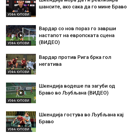
шансите, ако сака да го мине Браво
УЕФА КУПОВИ
Вардар со нов пораз го заврши
настапот на европската сцена
(ВИДЕО)
УЕФА КУПОВИ
Вардар против Рига брка гол
негатива
УЕФА КУПОВИ
Шкендија водеше па загуби од
Браво во Љубљана (ВИДЕО)
УЕФА КУПОВИ
Шкендија гостува во Љубљана кај
Браво
УЕФА КУПОВИ