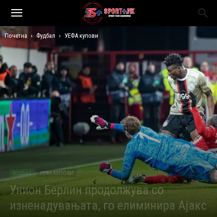
Почетна
Фудбал
УЕФА купови
ФУДБАЛ
УЕФА КУПОВИ
Унион Берлин продолжува со
изненадувањата, го елиминира Ајакс