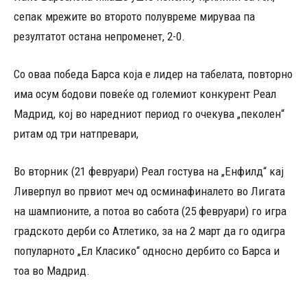
сепак мрежите во второто полувреме мируваа па
резултатот остана непроменет, 2-0.
Со оваа победа Барса која е лидер на табелата, повторно
има осум бодови повеќе од големиот конкурент Реал
Мадрид, кој во наредниот период го очекува „пеколен“
ритам од три натпревари,
Во вторник (21 февруари) Реал гостува на „Енфилд“ кај
Ливерпул во првиот меч од осминафиналето во Лигата
на шампионите, а потоа во сабота (25 февруари) го игра
градското дерби со Атлетико, за на 2 март да го одигра
популарното „Ел Класико“ односно дербито со Барса и
тоа во Мадрид.