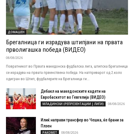
ДОМАШЕН
Брегалница ги израдува штипјани на првата
прволигашка победа (ВИДЕО)
08/08/2026
Повратникот во Првата македонска фудбалска лига, штипска Брегалница
се израдува на првата првенствена победа. На натпреварот од 2.коло
одигран во Штип, фудбалерите на Брегалница ги...
Дебакл на македонските кадети на
Евробаскетот во Гевгелија (ВИДЕО)
08/08/2026
МЛАДИНСКИ (РЕПРЕЗЕНТАЦИИ | ЛИГИ)
Илиќ направи трансфер во Чешка, ќе брани за
Плзен
08/08/2026
РАКОМЕТ