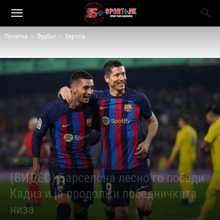
Почетна
Фудбал
Европа
ФУДБАЛ
ЕВРОПА
(ВИДЕО) Барселона лесно го победи
Кадиз и ја продолжи победничката
низа