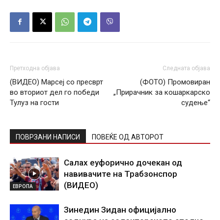
Претходна објава
Следната објава
(ВИДЕО) Марсеј со пресврт
(ФОТО) Промовиран
во вториот дел го победи
„Прирачник за кошаркарско
Тулуз на гости
судење“
ПОВРЗАНИ НАПИСИ
ПОВЕЌЕ ОД АВТОРОТ
Салах еуфорично дочекан од
навивачите на Трабзонспор
(ВИДЕО)
ЕВРОПА
Зинедин Зидан официјално