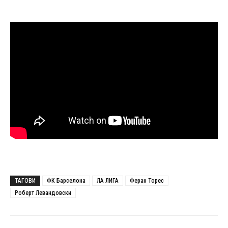
ТАГОВИ
ФК Барселона
ЛА ЛИГА
Феран Торес
Роберт Левандовски