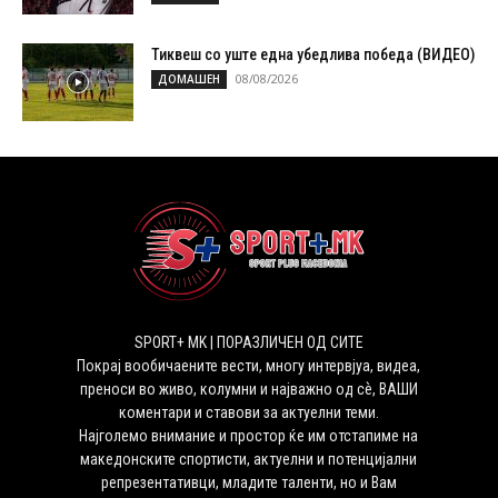
Тиквеш со уште една убедлива победа (ВИДЕО)
08/08/2026
ДОМАШЕН
SPORT+ MK | ПОРАЗЛИЧЕН ОД СИТЕ
Покрај вообичаените вести, многу интервјуа, видеа,
преноси во живо, колумни и најважно од сѐ, ВАШИ
коментари и ставови за актуелни теми.
Најголемо внимание и простор ќе им отстапиме на
македонските спортисти, актуелни и потенцијални
репрезентативци, младите таленти, но и Вам