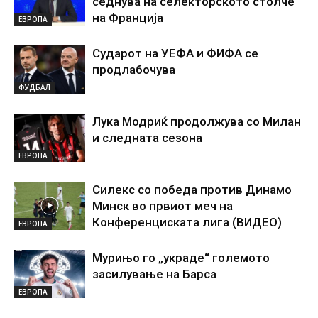
седнува на селекторското столче
на Франција
ЕВРОПА
Сударот на УЕФА и ФИФА се
продлабочува
ФУДБАЛ
Лука Модриќ продолжува со Милан
и следната сезона
ЕВРОПА
Силекс со победа против Динамо
Минск во првиот меч на
Конференциската лига (ВИДЕО)
ЕВРОПА
Мурињо го „украде“ големото
засилување на Барса
ЕВРОПА