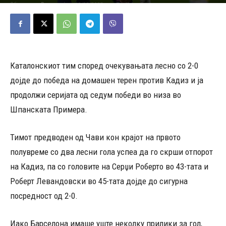
19/02/2023
484
Објавено од
Редакција
-
Каталонскиот тим според очекувањата лесно со 2-0
дојде до победа на домашен терен против Кадиз и ја
продолжи серијата од седум победи во низа во
Шпанската Примера.
Тимот предводен од Чави кон крајот на првото
полувреме со два лесни гола успеа да го скрши отпорот
на Кадиз, па со головите на Серџи Роберто во 43-тата и
Роберт Левандовски во 45-тата дојде до сигурна
посредност од 2-0.
Иако Барселона имаше уште неколку прилики за гол,