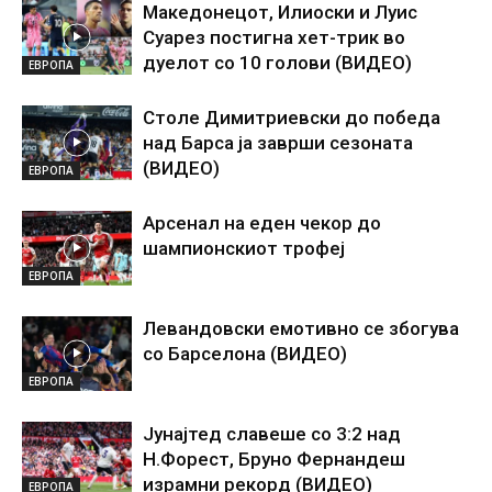
Македонецот, Илиоски и Луис
Суарез постигна хет-трик во
дуелот со 10 голови (ВИДЕО)
ЕВРОПА
Столе Димитриевски до победа
над Барса ја заврши сезоната
(ВИДЕО)
ЕВРОПА
Арсенал на еден чекор до
шампионскиот трофеј
ЕВРОПА
Левандовски емотивно се збогува
со Барселона (ВИДЕО)
ЕВРОПА
Јунајтед славеше со 3:2 над
Н.Форест, Бруно Фернандеш
израмни рекорд (ВИДЕО)
ЕВРОПА